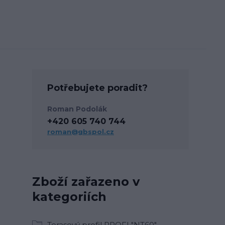
Potřebujete poradit?
Roman Podolák
+420 605 740 744
roman@gbspol.cz
Zboží zařazeno v
kategoriích
Terasový profil PROFI "NT60"