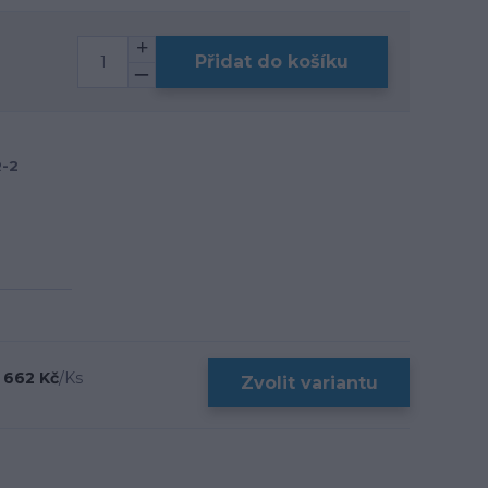
Přidat do košíku
R-2
 662 Kč
/
Ks
Zvolit variantu