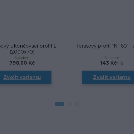
sový ukončovací profil L
Terasový profil "NT60" - 
(2000x70)
Skladem
Skladem
798,60 Kč
143 Kč
/
Ks
Zvolit variantu
Zvolit variantu