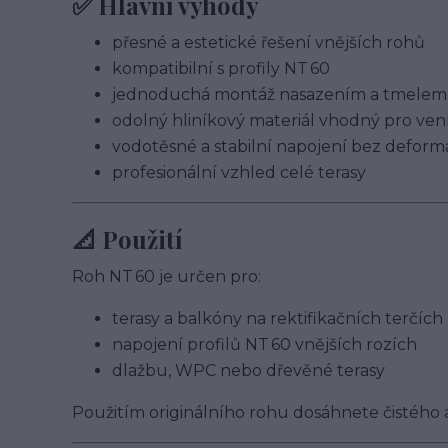
✅ Hlavní výhody
přesné a estetické řešení vnějších rohů
kompatibilní s profily NT 60
jednoduchá montáž nasazením a tmelem
odolný hliníkový materiál vhodný pro ven
vodotěsné a stabilní napojení bez deform
profesionální vzhled celé terasy
📐 Použití
Roh NT 60 je určen pro:
terasy a balkóny na rektifikačních terčích
napojení profilů NT 60 vnějších rozích
dlažbu, WPC nebo dřevěné terasy
Použitím originálního rohu dosáhnete čistého 