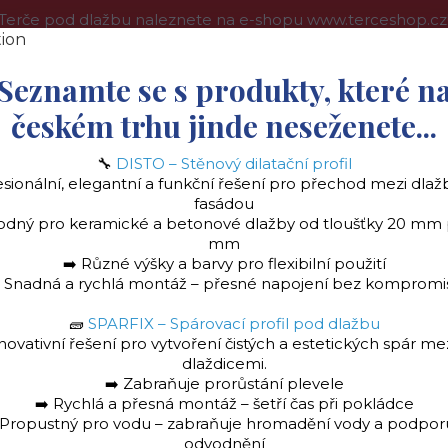
Terče pod dlažbu naleznete na e-shopu www.terceshop.cz
oprava a platba
Kontakt
Obchodní podmínky
Více
Seznamte se s produkty, které n
českém trhu jinde neseženete...
Hledat
🔧
DISTO – Stěnový dilatační profil
esionální, elegantní a funkční řešení pro přechod mezi dlaž
fasádou
odný pro keramické a betonové dlažby od tloušťky 20 mm
mm
➡️ Různé výšky a barvy pro flexibilní použití
️ Snadná a rychlá montáž – přesné napojení bez kompromi
la
Stěnový dilatační profil "DISTO" Ukončovac
🧱
SPARFIX – Spárovací profil pod dlažbu
novativní řešení pro vytvoření čistých a estetických spár me
dlaždicemi.
➡️ Zabraňuje prorůstání plevele
➡️ Rychlá a přesná montáž – šetří čas při pokládce
 Propustný pro vodu – zabraňuje hromadění vody a podpor
odvodnění