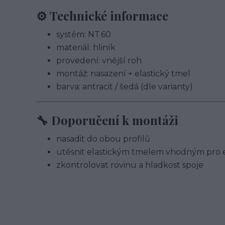
⚙️ Technické informace
systém: NT 60
materiál: hliník
provedení: vnější roh
montáž: nasazení + elastický tmel
barva: antracit / šedá (dle varianty)
🔧 Doporučení k montáži
nasadit do obou profilů
utěsnit elastickým tmelem vhodným pro e
zkontrolovat rovinu a hladkost spoje