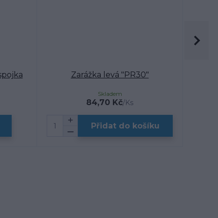
spojka
Zarážka levá "PR30"
Tera
Skladem
84,70 Kč
/
Ks
Přidat do košíku