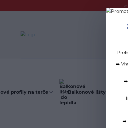
➢
Blog
D
Prof
➡️ Vh
➡
ové profily na terče
Balkonové lišty do lepid
I
➡️