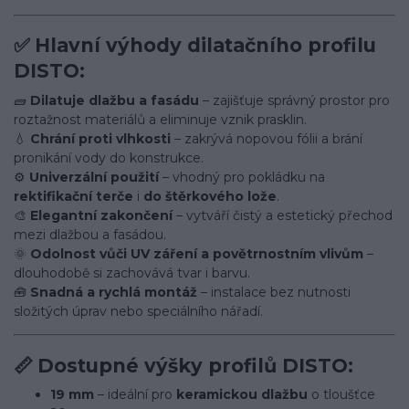
✅
Hlavní výhody dilatačního profilu
DISTO:
🧱
Dilatuje dlažbu a fasádu
– zajišťuje správný prostor pro
roztažnost materiálů a eliminuje vznik prasklin.
💧
Chrání proti vlhkosti
– zakrývá nopovou fólii a brání
pronikání vody do konstrukce.
⚙️
Univerzální použití
– vhodný pro pokládku na
rektifikační terče
i
do štěrkového lože
.
🎨
Elegantní zakončení
– vytváří čistý a estetický přechod
mezi dlažbou a fasádou.
🌞
Odolnost vůči UV záření a povětrnostním vlivům
–
dlouhodobě si zachovává tvar i barvu.
🧰
Snadná a rychlá montáž
– instalace bez nutnosti
složitých úprav nebo speciálního nářadí.
📏
Dostupné výšky profilů DISTO:
19 mm
– ideální pro
keramickou dlažbu
o tloušťce