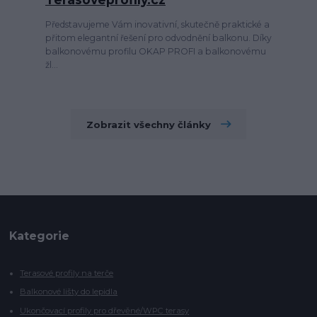
Představujeme Vám inovativní, skutečně praktické a
přitom elegantní řešení pro odvodnění balkonu. Díky
balkonovému profilu OKAP PROFI a balkonovému
žl...
Zobrazit všechny články
Kategorie
Terasové profily na terče
Balkonové lišty do lepidla
Ukončovací profily pro dřevěné/WPC terasy