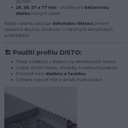
20 mm
28, 38, 57 a 77 mm
– vhodné pro
betonovou
dlažbu
různých výšek
Každá varianta zaručuje
dokonalou dilataci
, přesné
usazení a dlouhou životnost i v náročných klimatických
podmínkách.
🏗️
Použití profilu DISTO:
Terasy a balkony s dlažbou na rektifikačních terčích
Lodžie, střešní terasy, chodníky a venkovní podesty
Přechod mezi
dlažbou a fasádou
Ochrana nopové fólie a detailů hydroizolace