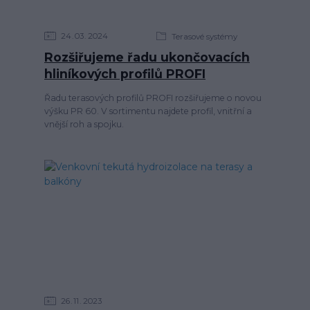
24
03
2024
Terasové systémy
Rozšiřujeme řadu ukončovacích
hliníkových profilů PROFI
Řadu terasových profilů PROFI rozšiřujeme o novou
výšku PR 60. V sortimentu najdete profil, vnitřní a
vnější roh a spojku.
26
11
2023