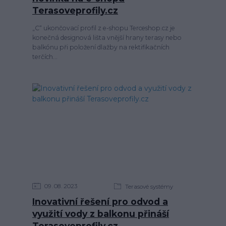
Terasoveprofily.cz
„C“ ukončovací profil z e-shopu Terceshop.cz je
konečná designová lišta vnější hrany terasy nebo
balkónu při položení dlažby na rektifikačních
terčích...
09
08
2023
Terasové systémy
Inovativní řešení pro odvod a
využití vody z balkonu přináší
Terasoveprofily.cz