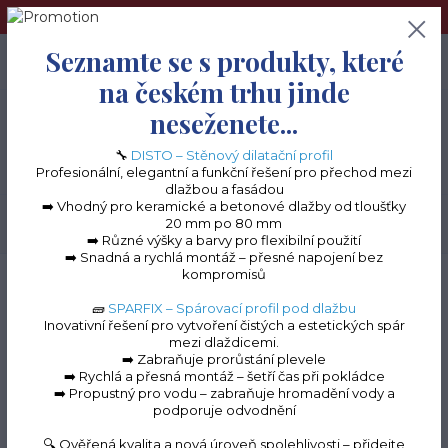
➢Terče pod dlažbu naleznete na e-shopu www.terceshop.cz!➢
Seznamte se s produkty, které
0
ks
+420 605 740 744
0 Kč
na českém trhu jinde
neseženete...
Menu
🔧
DISTO – Stěnový dilatační profil
Profesionální, elegantní a funkční řešení pro přechod mezi
dlažbou a fasádou
➡️ Vhodný pro keramické a betonové dlažby od tloušťky
20 mm po 80 mm
Hledat
➡️ Různé výšky a barvy pro flexibilní použití
➡️ Snadná a rychlá montáž – přesné napojení bez
kompromisů
Úvod
Stěnový dilatační profil "DISTO" Ukončovací profil pro nopovou fólii
🧱
SPARFIX – Spárovací profil pod dlažbu
Inovativní řešení pro vytvoření čistých a estetických spár
mezi dlaždicemi.
➡️ Zabraňuje prorůstání plevele
➡️ Rychlá a přesná montáž – šetří čas při pokládce
Stěnový dilatační
➡️ Propustný pro vodu – zabraňuje hromadění vody a
podporuje odvodnění
profil "DISTO"
🔍 Ověřená kvalita a nová úroveň spolehlivosti – přidejte