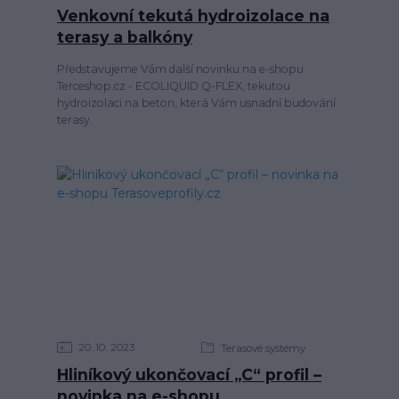
Venkovní tekutá hydroizolace na
terasy a balkóny
Představujeme Vám další novinku na e-shopu
Terceshop.cz - ECOLIQUID Q-FLEX, tekutou
hydroizolaci na beton, která Vám usnadní budování
terasy.
20
10
2023
Terasové systémy
Hliníkový ukončovací „C“ profil –
novinka na e-shopu