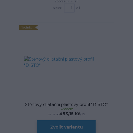
Zobrazuji 1-1 z 1
strana
z 1
Novinka
Stěnový dilatační plastový profil "DISTO"
Skladem
453,15 Kč
/
ks
cena od
Zvolit variantu