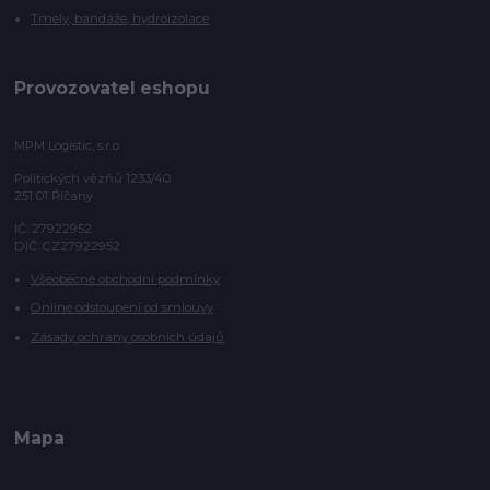
Tmely, bandáže, hydroizolace
Provozovatel eshopu
MPM Logistic, s.r.o
Politických vězňů 1233/40
251 01 Říčany
IČ: 27922952
DIČ: CZ27922952
Všeobecné obchodní podmínky
Online odstoupení od smlouvy
Zásady ochrany osobních údajů
Mapa