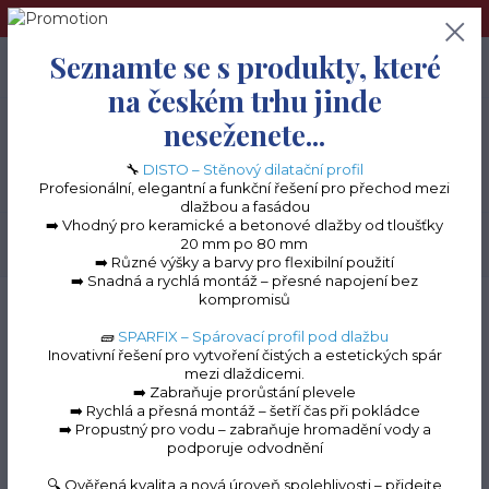
➢Terče pod dlažbu naleznete na e-shopu www.terceshop.cz!➢
Seznamte se s produkty, které
0
ks
+420 605 740 744
0 Kč
na českém trhu jinde
neseženete...
Menu
🔧
DISTO – Stěnový dilatační profil
Profesionální, elegantní a funkční řešení pro přechod mezi
dlažbou a fasádou
➡️ Vhodný pro keramické a betonové dlažby od tloušťky
20 mm po 80 mm
Hledat
➡️ Různé výšky a barvy pro flexibilní použití
➡️ Snadná a rychlá montáž – přesné napojení bez
kompromisů
Úvod
Balkonové lišty do lepidla
Balkonová lišta STONE
🧱
SPARFIX – Spárovací profil pod dlažbu
Inovativní řešení pro vytvoření čistých a estetických spár
mezi dlaždicemi.
➡️ Zabraňuje prorůstání plevele
➡️ Rychlá a přesná montáž – šetří čas při pokládce
Balkonová lišta
➡️ Propustný pro vodu – zabraňuje hromadění vody a
podporuje odvodnění
STONE
🔍 Ověřená kvalita a nová úroveň spolehlivosti – přidejte