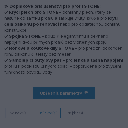
🧩
Doplňkové příslušenství pro profil STONE:
✔️
Krycí plech pro STONE
– ochranný plech, který se
nasune do zámku profilu a zafixuje vruty; skvělé pro
krytí
čela balkonu po renovaci
nebo pro dodatečnou ochranu
konstrukce.
✔️
Spojka STONE
– slouží k elegantnímu a pevného
napojení dvou přímých profilů bez viditelných spojů.
✔️
Rohové a koutové díly STONE
– pro precizní dokončení
rohů balkonu či terasy bez mezer.
✔️
Samolepící butylový pás
– pro
lehká a těsná napojení
profilu k podkladu či hydroizolaci – doporučené pro zvýšení
funkčnosti odvodu vody
Upřesnit parametry
Nejnovější
Nejlevnější
Nejdražší