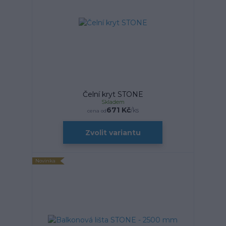
Čelní kryt STONE
Skladem
671 Kč
/
ks
cena od
Zvolit variantu
Novinka