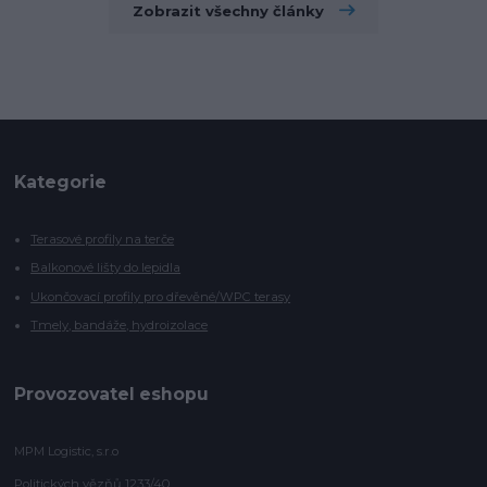
Zobrazit všechny články
Kategorie
Terasové profily na terče
Balkonové lišty do lepidla
Ukončovací profily pro dřevěné/WPC terasy
Tmely, bandáže, hydroizolace
Provozovatel eshopu
MPM Logistic, s.r.o
Politických vězňů 1233/40