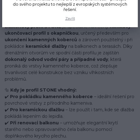
do svého projektu to nejlepší z evropských systémových
🧱
Balkonový profil STONE – hliníkový ukončovací profil
řešení.
pro kamenné koberce i keramickou dlažbu
Zavřít
Balkonový profil STONE
je speciálně navržený
hliníkový
ukončovací profil s okapničkou
, určený především pro
ukončení kamenných koberců
a zároveň použitelný i při
pokládce
keramické dlažby
na balkonech a terasách. Díky
drenážním otvorům ve spodní části profilu je zajištěn
dokonalý odvod vodní páry a případné vody
, která
proniká do vrstvy kamenného koberce, což zlepšuje
trvanlivost celé konstrukce bez vzniku vlhkostních
problémů.
🔩
Kdy je profil STONE vhodný:
✔️
Pro pokládku kamenného koberce
– ideální řešení pro
povrchové vrstvy z přírodního kameniva.
✔️
Pro keramickou dlažbu
– lze použít i tam, kde se dlažba
pokládá lepením do lepidla.
✔️
Při renovaci balkonu
– umožňuje elegantní krytí
starého nebo opravovaného čela balkonu pomocí
doplňkového krycího plechu.