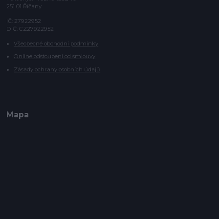
251 01 Říčany
IČ: 27922952
DIČ: CZ27922952
Všeobecné obchodní podmínky
Online odstoupení od smlouvy
Zásady ochrany osobních údajů
Mapa