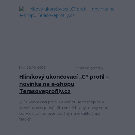
20
10
2023
Terasové systémy
Hliníkový ukončovací „C“ profil –
novinka na e-shopu
Terasoveprofily.cz
„C“ ukončovací profil z e-shopu Terceshop.cz je
konečná designová lišta vnější hrany terasy nebo
balkónu při položení dlažby na rektifikačních
terčích...