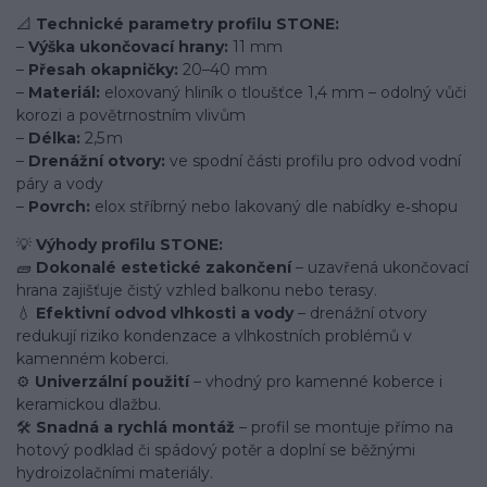
📐
Technické parametry profilu STONE:
–
Výška ukončovací hrany:
11 mm
–
Přesah okapničky:
20–40 mm
–
Materiál:
eloxovaný hliník o tloušťce 1,4 mm – odolný vůči
korozi a povětrnostním vlivům
–
Délka:
2,5 m
–
Drenážní otvory:
ve spodní části profilu pro odvod vodní
páry a vody
–
Povrch:
elox stříbrný nebo lakovaný dle nabídky e‑shopu
💡
Výhody profilu STONE:
🧱
Dokonalé estetické zakončení
– uzavřená ukončovací
hrana zajišťuje čistý vzhled balkonu nebo terasy.
💧
Efektivní odvod vlhkosti a vody
– drenážní otvory
redukují riziko kondenzace a vlhkostních problémů v
kamenném koberci.
⚙️
Univerzální použití
– vhodný pro kamenné koberce i
keramickou dlažbu.
🛠️
Snadná a rychlá montáž
– profil se montuje přímo na
hotový podklad či spádový potěr a doplní se běžnými
hydroizolačními materiály.