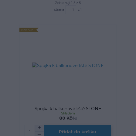
Zobrazuji 1-5 z 5
strana
z 1
Novinka
Spojka k balkonové liště STONE
Skladem
80 Kč
/
ks
Přidat do košíku