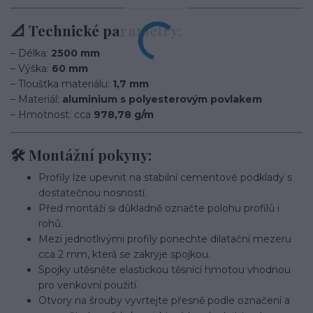
📐 Technické parametry:
– Délka:
2500 mm
– Výška:
60 mm
– Tloušťka materiálu:
1,7 mm
– Materiál:
aluminium s polyesterovým povlakem
– Hmotnost: cca
978,78 g/m
🛠️ Montážní pokyny:
Profily lze upevnit na stabilní cementové podklady s
dostatečnou nosností.
Před montáží si důkladně označte polohu profilů i
rohů.
Mezi jednotlivými profily ponechte dilatační mezeru
cca 2 mm, která se zakryje spojkou.
Spojky utěsněte elastickou těsnící hmotou vhodnou
pro venkovní použití.
Otvory na šrouby vyvrtejte přesně podle označení a