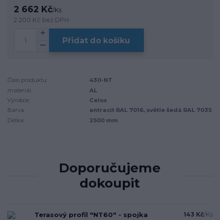
2 662 Kč
/
Ks
2 200 Kč
bez DPH
Přidat do košíku
Číslo produktu:
430-NT
materiál:
AL
Výrobce:
Celox
Barva:
antracit RAL 7016, světle šedá RAL 7035
Délka:
2500 mm
Doporučujeme
dokoupit
Terasový profil "NT60" - spojka
143 Kč
/
Ks