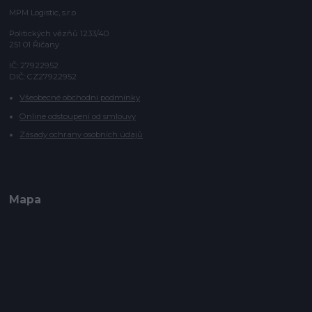
MPM Logistic, s.r.o
Politických vězňů 1233/40
251 01 Říčany
IČ: 27922952
DIČ: CZ27922952
Všeobecné obchodní podmínky
Online odstoupení od smlouvy
Zásady ochrany osobních údajů
Mapa