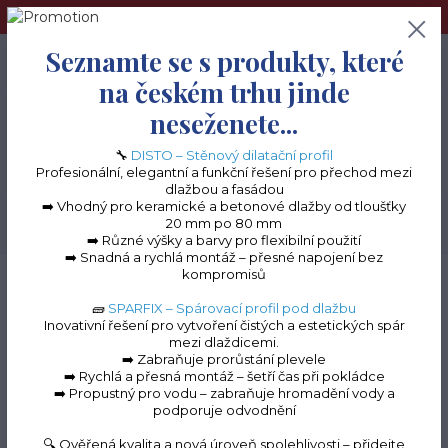
➢Terče pod dlažbu naleznete na e-shopu www.terceshop.cz!➢
Seznamte se s produkty, které
0
ks
+420 605 740 744
0 Kč
na českém trhu jinde
neseženete...
Menu
🔧
DISTO – Stěnový dilatační profil
Profesionální, elegantní a funkční řešení pro přechod mezi
dlažbou a fasádou
➡️ Vhodný pro keramické a betonové dlažby od tloušťky
20 mm po 80 mm
Hledat
➡️ Různé výšky a barvy pro flexibilní použití
➡️ Snadná a rychlá montáž – přesné napojení bez
kompromisů
Úvod
Terasové profily na terče
Terasový profil PROFI "NT60"
Terasový
profil "NT60"
🧱
SPARFIX – Spárovací profil pod dlažbu
Inovativní řešení pro vytvoření čistých a estetických spár
Terasový profil "NT60"
mezi dlaždicemi.
➡️ Zabraňuje prorůstání plevele
➡️ Rychlá a přesná montáž – šetří čas při pokládce
➡️ Propustný pro vodu – zabraňuje hromadění vody a
podporuje odvodnění
Novinka
TOP produkt
🔍 Ověřená kvalita a nová úroveň spolehlivosti – přidejte