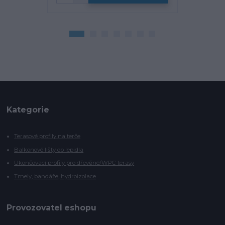
Kategorie
Terasové profily na terče
Balkonové lišty do lepidla
Ukončovací profily pro dřevěné/WPC terasy
Tmely, bandáže, hydroizolace
Provozovatel eshopu