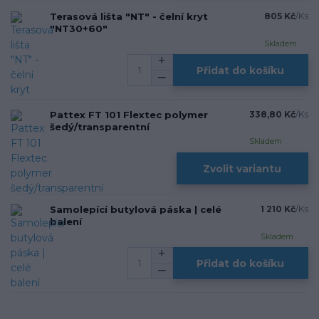
Terasová lišta "NT" - čelní kryt
805 Kč
/
Ks
"NT30+60"
Skladem
Přidat do košíku
Pattex FT 101 Flextec polymer
338,80 Kč
/
Ks
šedý/transparentní
Skladem
Zvolit variantu
Samolepící butylová páska | celé
1 210 Kč
/
Ks
balení
Skladem
Přidat do košíku