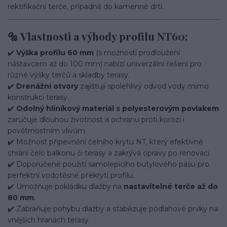
rektifikační terče, případně do kamenné drti.
🔩 Vlastnosti a výhody profilu NT60:
✔️
Výška profilu 60 mm
(s možností prodloužení
nástavcem až do 100 mm) nabízí univerzální řešení pro
různé výšky terčů a skladby terasy.
✔️
Drenážní otvory
zajišťují spolehlivý odvod vody mimo
konstrukci terasy.
✔️
Odolný hliníkový materiál s polyesterovým povlakem
zaručuje dlouhou životnost a ochranu proti korozi i
povětrnostním vlivům.
✔️ Možnost připevnění čelního krytu NT, který efektivně
chrání čelo balkonu či terasy a zakrývá opravy po renovaci.
✔️ Doporučené použití samolepícího butylového pásu pro
perfektní vodotěsné překrytí profilu.
✔️ Umožňuje pokládku dlažby na
nastavitelné terče až do
80 mm
.
✔️ Zabraňuje pohybu dlažby a stabilizuje podlahové prvky na
vnějších hranách terasy.