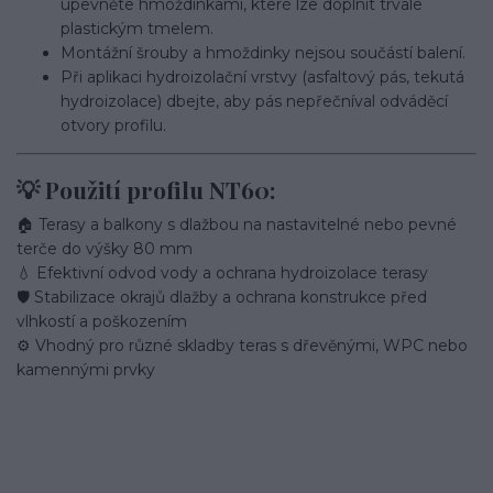
upevněte hmoždinkami, které lze doplnit trvale
plastickým tmelem.
Montážní šrouby a hmoždinky nejsou součástí balení.
Při aplikaci hydroizolační vrstvy (asfaltový pás, tekutá
hydroizolace) dbejte, aby pás nepřečníval odváděcí
otvory profilu.
💡 Použití profilu NT60:
🏠 Terasy a balkony s dlažbou na nastavitelné nebo pevné
terče do výšky 80 mm
💧 Efektivní odvod vody a ochrana hydroizolace terasy
🛡️ Stabilizace okrajů dlažby a ochrana konstrukce před
vlhkostí a poškozením
⚙️ Vhodný pro různé skladby teras s dřevěnými, WPC nebo
kamennými prvky