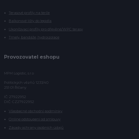
Terasové profily na terče
Balkonové lišty do lepidla
Ukončovací profily pro dřevěné/WPC terasy
Tmely, bandáže, hydroizolace
Provozovatel eshopu
MPM Logistic, s.r.o
Politických vězňů 1233/40
251 01 Říčany
IČ: 27922952
DIČ: CZ27922952
Všeobecné obchodní podmínky
Online odstoupení od smlouvy
Zásady ochrany osobních údajů