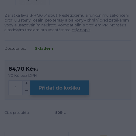
Zarážka levá „PR“30 📌 slouží k estetickému a funkčnímu zakončení
profilu u stěny. Ideální pro terasy a balkony – chrání před zatékáním
vody a usazováním nečistot. Kompatibilní s profilem PR. Montáž s
elastickým tmelem pro vodotěsnost.
celý popis
Dostupnost
Skladem
84,70 Kč
/
Ks
70 Kč
bez DPH
Přidat do košíku
Číslo produktu:
505-L