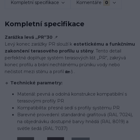
Kompletní specifikace
Komentáře
0
Kompletní specifikace
Zarážka levá „PR“30
📌
Levý konec zarážky PR slouží k
estetickému a funkčnímu
zakončení terasového profilu u stěny
. Tento detail
perfektně doplňuje systém terasových lišt „PR“, zakrývá
konec profilu a brání nechtěnému průniku vody nebo
nečistot mezi stěnu a profil 🏡💧.
🔹
Technické parametry:
Materiál: pevná a odolná konstrukce kompatibilní s
terasovými profily PR
Kompatibilita: přesně sedí s profily systému PR
Barevné provedení: standardně grafitová (RAL 7024),
na objednávku dostupné barvy hnědá (RAL 8019) a
světle šedá (RAL 7037)