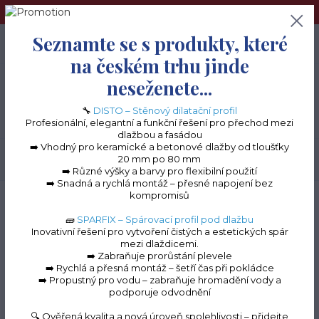
➢Terče pod dlažbu naleznete na e-shopu www.terceshop.cz!➢
Seznamte se s produkty, které
0
ks
+420 605 740 744
0 Kč
na českém trhu jinde
neseženete...
Menu
🔧
DISTO – Stěnový dilatační profil
Profesionální, elegantní a funkční řešení pro přechod mezi
dlažbou a fasádou
➡️ Vhodný pro keramické a betonové dlažby od tloušťky
20 mm po 80 mm
Hledat
➡️ Různé výšky a barvy pro flexibilní použití
➡️ Snadná a rychlá montáž – přesné napojení bez
kompromisů
Úvod
Terasové profily na terče
Terasová lišta PROFI "PR30"
Zarážka levá
"PR30"
🧱
SPARFIX – Spárovací profil pod dlažbu
Inovativní řešení pro vytvoření čistých a estetických spár
Zarážka levá "PR30"
mezi dlaždicemi.
➡️ Zabraňuje prorůstání plevele
➡️ Rychlá a přesná montáž – šetří čas při pokládce
➡️ Propustný pro vodu – zabraňuje hromadění vody a
podporuje odvodnění
TOP produkt
🔍 Ověřená kvalita a nová úroveň spolehlivosti – přidejte