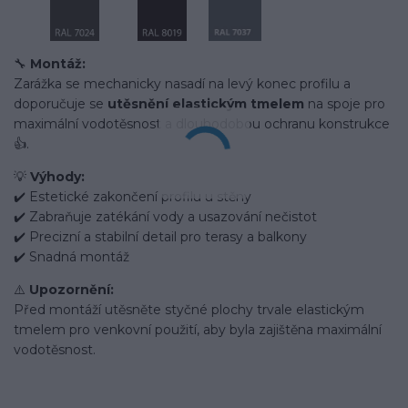
🔧
Montáž:
Zarážka se mechanicky nasadí na levý konec profilu a
doporučuje se
utěsnění elastickým tmelem
na spoje pro
maximální vodotěsnost a dlouhodobou ochranu konstrukce
👍.
💡
Výhody:
✔️ Estetické zakončení profilu u stěny
✔️ Zabraňuje zatékání vody a usazování nečistot
✔️ Precizní a stabilní detail pro terasy a balkony
✔️ Snadná montáž
⚠️
Upozornění:
Před montáží utěsněte styčné plochy trvale elastickým
tmelem pro venkovní použití, aby byla zajištěna maximální
vodotěsnost.