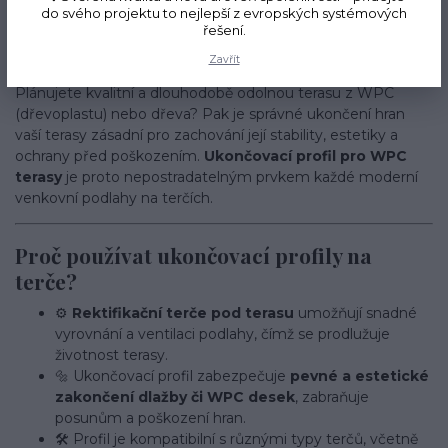
do svého projektu to nejlepší z evropských systémových
WPC terasy – ideální doplněk pro
řešení.
vaši terasu na terčích 🌿🏡
Zavřít
Plánujete kvalitní a dlouhodobě odolnou terasu z WPC
(dřevoplastu) nebo dřeva? Pak je správné ukončení hran
vaší terasy zásadní pro zachování její stability, estetiky a
ochrany před poškozením.
Ukončovací profil pro WPC
terasy
je proto nepostradatelným prvkem každé moderní
venkovní podlahy na terčích.
Proč používat ukončovací profily na
terče?
⚙️
Rektifikační terče pod terasu
umožňují snadné
vyrovnání a ventilaci podlahy, čímž se prodlužuje
životnost terasy.
🔩 Ukončovací profil zabezpečuje
pevné a estetické
zakončení dlažby či WPC desek
, zabraňuje
posunům a poškození hran.
🛠️ Profil je kompatibilní s různými typy terčů, včetně