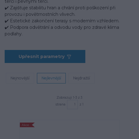
terči i pevnými terči.
✔️ Zajišťuje stabilitu hran a chrání proti poškození při
provozu i povětrnostních vlivech.
✔️ Estetické zakončení terasy s moderním vzhledem.
✔️ Podpora odvětrání a odvodu vody pro zdravé klima
podlahy.
Upřesnit parametry
Nejnovější
Nejlevnější
Nejdražší
Zobrazuji 1-3 z 3
strana
z 1
Akce