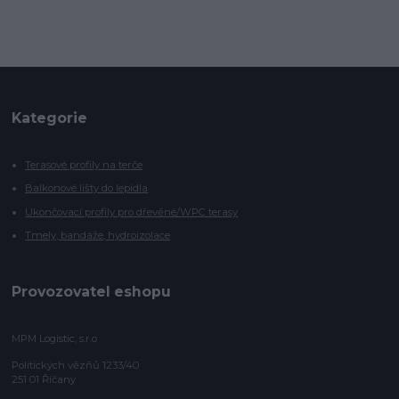
Kategorie
Terasové profily na terče
Balkonové lišty do lepidla
Ukončovací profily pro dřevěné/WPC terasy
Tmely, bandáže, hydroizolace
Provozovatel eshopu
MPM Logistic, s.r.o
Politických vězňů 1233/40
251 01 Říčany