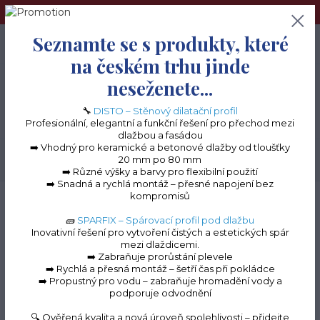
➢Terče pod dlažbu naleznete na e-shopu www.terceshop.cz!➢
Seznamte se s produkty, které
0
ks
+420 605 740 744
0 Kč
na českém trhu jinde
neseženete...
Menu
🔧
DISTO – Stěnový dilatační profil
Profesionální, elegantní a funkční řešení pro přechod mezi
dlažbou a fasádou
➡️ Vhodný pro keramické a betonové dlažby od tloušťky
20 mm po 80 mm
Hledat
➡️ Různé výšky a barvy pro flexibilní použití
➡️ Snadná a rychlá montáž – přesné napojení bez
kompromisů
Úvod
Terasové profily na terče
Ukončovací profily pro dřevěné/WPC terasy
🧱
SPARFIX – Spárovací profil pod dlažbu
Ukončovací profily
Inovativní řešení pro vytvoření čistých a estetických spár
mezi dlaždicemi.
pro dřevěné/WPC
➡️ Zabraňuje prorůstání plevele
➡️ Rychlá a přesná montáž – šetří čas při pokládce
terasy
➡️ Propustný pro vodu – zabraňuje hromadění vody a
podporuje odvodnění
Ukončovací profil pro dřevěné a
🔍 Ověřená kvalita a nová úroveň spolehlivosti – přidejte