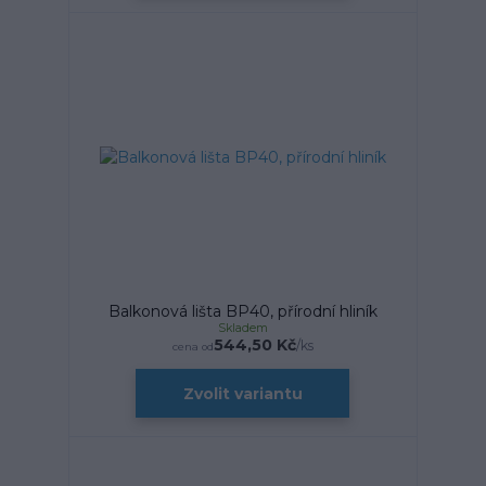
Balkonová lišta BP40, přírodní hliník
Skladem
544,50 Kč
/
ks
cena od
Zvolit variantu