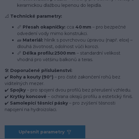
keramickou dlažbou lepenou do lepidla.
📐
Technické parametry:
📏
Přesah okapničky:
cca
40 mm
– pro bezpečné
odvedení vody mimo konstrukci.
🧱
Materiál:
hliník s povrchovou úpravou (např. elox) –
dlouhá životnost, odolnost vůči korozi.
📏
Délka profilu:
2500 mm
– standardní velikost
vhodná pro většinu balkonů a teras.
🛠️
Doporučené příslušenství:
✔️
Rohy a kouty (90°)
– pro čisté zakončení rohů bez
viditelných mezer.
✔️
Spojky
– pro spojení dvou profilů bez přerušení vzhledu.
✔️
Krytky koncové
– ochrana okrajů profilu a estetický finiš.
✔️
Samolepící těsnící pásky
– pro zvýšení těsnosti
napojení na hydroizolaci.
Upřesnit parametry