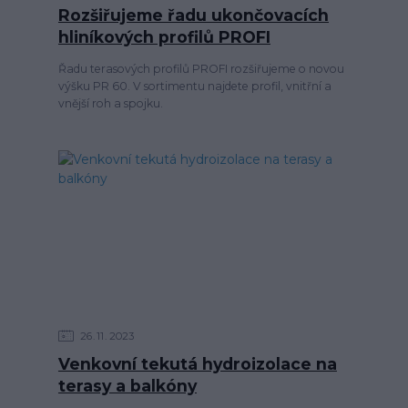
Rozšiřujeme řadu ukončovacích
hliníkových profilů PROFI
Řadu terasových profilů PROFI rozšiřujeme o novou
výšku PR 60. V sortimentu najdete profil, vnitřní a
vnější roh a spojku.
26
11
2023
Venkovní tekutá hydroizolace na
terasy a balkóny