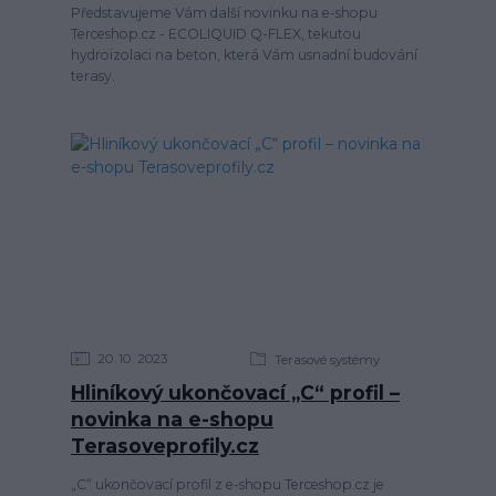
Představujeme Vám další novinku na e-shopu
Terceshop.cz - ECOLIQUID Q-FLEX, tekutou
hydroizolaci na beton, která Vám usnadní budování
terasy.
20
10
2023
Terasové systémy
Hliníkový ukončovací „C“ profil –
novinka na e-shopu
Terasoveprofily.cz
„C“ ukončovací profil z e-shopu Terceshop.cz je