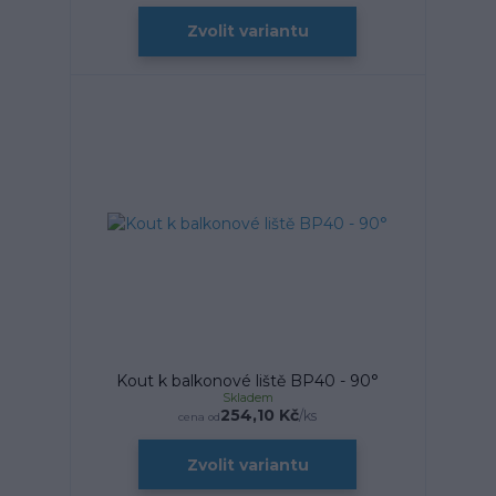
Zvolit variantu
Kout k balkonové liště BP40 - 90°
Skladem
254,10 Kč
/
ks
cena od
Zvolit variantu