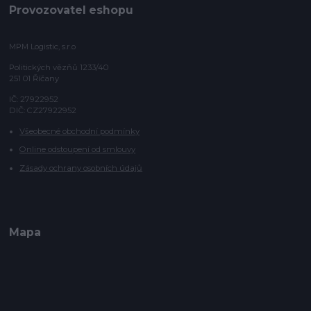
Provozovatel eshopu
MPM Logistic, s.r.o
Politických vězňů 1233/40
251 01 Říčany
IČ: 27922952
DIČ: CZ27922952
Všeobecné obchodní podmínky
Online odstoupení od smlouvy
Zásady ochrany osobních údajů
Mapa