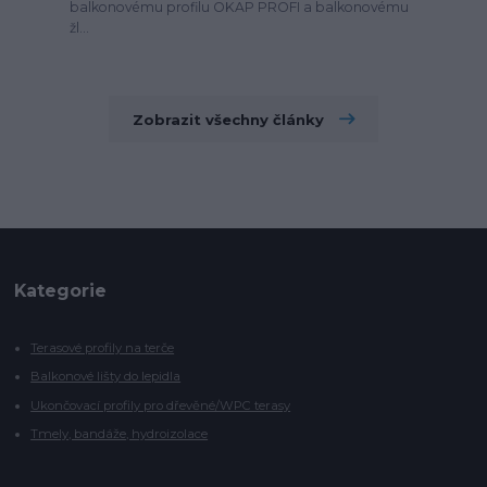
balkonovému profilu OKAP PROFI a balkonovému
žl...
Zobrazit všechny články
Kategorie
Terasové profily na terče
Balkonové lišty do lepidla
Ukončovací profily pro dřevěné/WPC terasy
Tmely, bandáže, hydroizolace