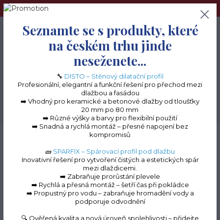
➢Terče pod dlažbu naleznete na e-shopu www.terceshop.cz!➢
Seznamte se s produkty, které
0
ks
+420 605 740 744
0 Kč
na českém trhu jinde
neseženete...
Menu
🔧
DISTO – Stěnový dilatační profil
Profesionální, elegantní a funkční řešení pro přechod mezi
dlažbou a fasádou
➡️ Vhodný pro keramické a betonové dlažby od tloušťky
20 mm po 80 mm
Hledat
➡️ Různé výšky a barvy pro flexibilní použití
➡️ Snadná a rychlá montáž – přesné napojení bez
kompromisů
Úvod
Balkonové lišty do lepidla
Balkonový profil BP 40
🧱
SPARFIX – Spárovací profil pod dlažbu
Inovativní řešení pro vytvoření čistých a estetických spár
mezi dlaždicemi.
➡️ Zabraňuje prorůstání plevele
➡️ Rychlá a přesná montáž – šetří čas při pokládce
Balkonový profil
➡️ Propustný pro vodu – zabraňuje hromadění vody a
podporuje odvodnění
BP 40
🔍 Ověřená kvalita a nová úroveň spolehlivosti – přidejte