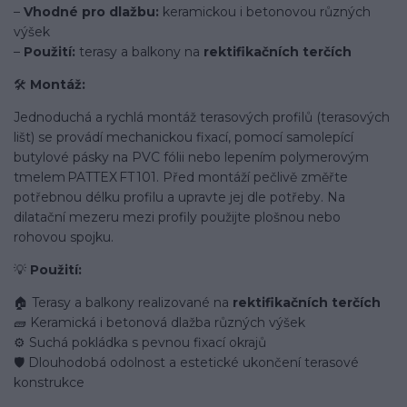
–
Vhodné pro dlažbu:
keramickou i betonovou různých
výšek
–
Použití:
terasy a balkony na
rektifikačních terčích
🛠️
Montáž:
Jednoduchá a rychlá montáž terasových profilů (terasových
lišt) se provádí mechanickou fixací, pomocí samolepící
butylové pásky na PVC fólii nebo lepením polymerovým
tmelem PATTEX FT 101. Před montáží pečlivě změřte
potřebnou délku profilu a upravte jej dle potřeby. Na
dilatační mezeru mezi profily použijte plošnou nebo
rohovou spojku.
💡
Použití:
🏠 Terasy a balkony realizované na
rektifikačních terčích
🧱 Keramická i betonová dlažba různých výšek
⚙️ Suchá pokládka s pevnou fixací okrajů
🛡️ Dlouhodobá odolnost a estetické ukončení terasové
konstrukce