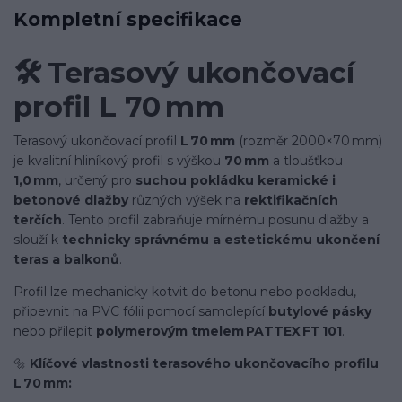
Kompletní specifikace
🛠️
Terasový ukončovací
profil L 70 mm
Terasový ukončovací profil
L 70 mm
(rozměr 2000×70 mm)
je kvalitní hliníkový profil s výškou
70 mm
a tloušťkou
1,0 mm
, určený pro
suchou pokládku keramické i
betonové dlažby
různých výšek na
rektifikačních
terčích
. Tento profil zabraňuje mírnému posunu dlažby a
slouží k
technicky správnému a estetickému ukončení
teras a balkonů
.
Profil lze mechanicky kotvit do betonu nebo podkladu,
připevnit na PVC fólii pomocí samolepící
butylové pásky
nebo přilepit
polymerovým tmelem PATTEX FT 101
.
🔩
Klíčové vlastnosti terasového ukončovacího profilu
L 70 mm: