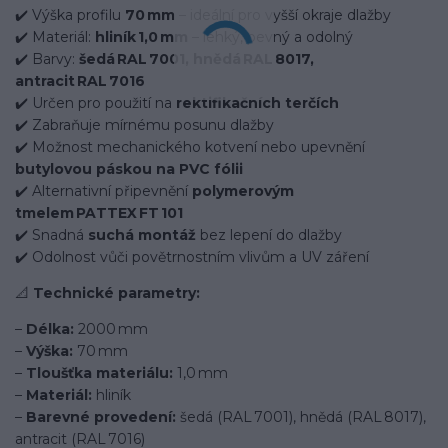
✔️ Výška profilu
70 mm
– ideální pro vyšší okraje dlažby
✔️ Materiál:
hliník 1,0 mm
– lehký, pevný a odolný
✔️ Barvy:
šedá RAL 7001, hnědá RAL 8017,
antracit RAL 7016
✔️ Určen pro použití na
rektifikačních terčích
✔️ Zabraňuje mírnému posunu dlažby
✔️ Možnost mechanického kotvení nebo upevnění
butylovou páskou na PVC fólii
✔️ Alternativní připevnění
polymerovým
tmelem PATTEX FT 101
✔️ Snadná
suchá montáž
bez lepení do dlažby
✔️ Odolnost vůči povětrnostním vlivům a UV záření
📐
Technické parametry:
–
Délka:
2000 mm
–
Výška:
70 mm
–
Tloušťka materiálu:
1,0 mm
–
Materiál:
hliník
–
Barevné provedení:
šedá (RAL 7001), hnědá (RAL 8017),
antracit (RAL 7016)