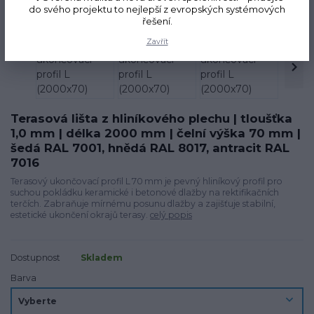
do svého projektu to nejlepší z evropských systémových
řešení.
Zavřít
Terasová lišta z hliníkového plechu | tloušťka
1,0 mm | délka 2000 mm | čelní výška 70 mm |
šedá RAL 7001, hnědá RAL 8017, antracit RAL
7016
Terasový ukončovací profil L 70 mm je pevný hliníkový profil pro
suchou pokládku keramické i betonové dlažby na rektifikačních
terčích. Zabraňuje mírnému posunu dlažby a zajišťuje stabilní,
estetické ukončení okrajů terasy.
celý popis
Dostupnost
Skladem
Barva