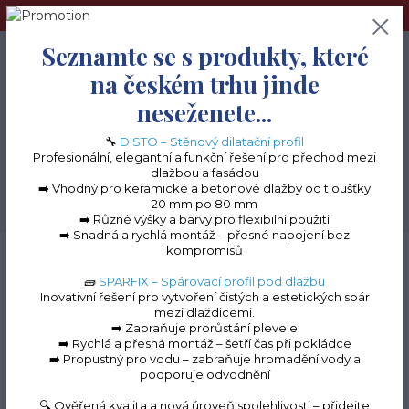
➢Terče pod dlažbu naleznete na e-shopu www.terceshop.cz!➢
Seznamte se s produkty, které
0
ks
+420 605 740 744
0 Kč
na českém trhu jinde
neseženete...
Menu
🔧
DISTO – Stěnový dilatační profil
Profesionální, elegantní a funkční řešení pro přechod mezi
dlažbou a fasádou
➡️ Vhodný pro keramické a betonové dlažby od tloušťky
20 mm po 80 mm
Hledat
➡️ Různé výšky a barvy pro flexibilní použití
➡️ Snadná a rychlá montáž – přesné napojení bez
kompromisů
Úvod
Terasové profily na terče
Terasové profily "L" k terčům
Terasový
ukončovací profil L (2000x70)
🧱
SPARFIX – Spárovací profil pod dlažbu
Inovativní řešení pro vytvoření čistých a estetických spár
Terasový ukončovací
mezi dlaždicemi.
➡️ Zabraňuje prorůstání plevele
profil L (2000x70)
➡️ Rychlá a přesná montáž – šetří čas při pokládce
➡️ Propustný pro vodu – zabraňuje hromadění vody a
podporuje odvodnění
🔍 Ověřená kvalita a nová úroveň spolehlivosti – přidejte