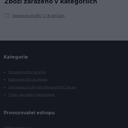
Zboží zařazeno v kategoriích
Terasové profily "L" k terčům
Kategorie
Terasové profily na terče
Balkonové lišty do lepidla
Ukončovací profily pro dřevěné/WPC terasy
Tmely, bandáže, hydroizolace
Provozovatel eshopu
MPM Logistic, s.r.o