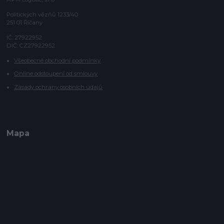
Politických vězňů 1233/40
251 01 Říčany
IČ: 27922952
DIČ: CZ27922952
Všeobecné obchodní podmínky
Online odstoupení od smlouvy
Zásady ochrany osobních údajů
Mapa