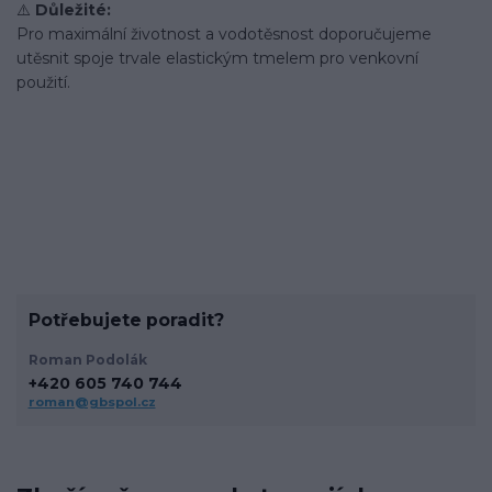
⚠️
Důležité:
Pro maximální životnost a vodotěsnost doporučujeme
utěsnit spoje trvale elastickým tmelem pro venkovní
použití.
Potřebujete poradit?
Roman Podolák
+420 605 740 744
roman@gbspol.cz