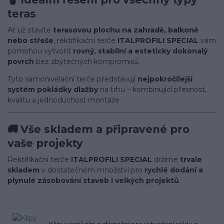
teras
Ať už stavíte
terasovou plochu na zahradě, balkoně
nebo střeše
, rektifikační terče
ITALPROFILI SPECIAL
vám
pomohou vytvořit
rovný, stabilní a esteticky dokonalý
povrch
bez zbytečných kompromisů.
Tyto samonivelační terče představují
nejpokročilejší
systém pokládky dlažby
na trhu – kombinující přesnost,
kvalitu a jednoduchost montáže.
🚚
Vše skladem a připravené pro
vaše projekty
Rektifikační terče
ITALPROFILI SPECIAL
držíme
trvale
skladem
v dostatečném množství pro
rychlé dodání a
plynulé zásobování staveb i velkých projektů
.