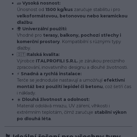
🧱
Vysoká nosnost:
Únosnost od
1500 kg/kus
zaručuje stabilitu i pro
velkoformátovou, betonovou nebo keramickou
dlažbu
.
🌍
Univerzální použití:
Vhodné pro
terasy, balkony, pochozí střechy i
komerční prostory
. Kompatibilní s různými typy
dlažby.
🇮🇹
Italská kvalita:
Výrobce
ITALPROFILI S.R.L.
je zárukou precizního
zpracování, inovativního designu a dlouhé životnosti.
⚡
Snadná a rychlá instalace:
Terče se jednoduše nastavují a umožňují
efektivní
montáž bez použití lepidel či betonu
, což šetří čas
i náklady.
☀️
Dlouhá životnost a odolnost:
Materiál odolává mrazu, UV záření, vlhkosti i
extrémním teplotám, čímž zaručuje
stabilní výkon
po dlouhá léta
.
🪴
Ideální řešení pro všechny typy