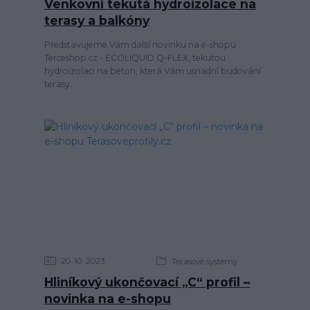
Venkovní tekutá hydroizolace na
terasy a balkóny
Představujeme Vám další novinku na e-shopu
Terceshop.cz - ECOLIQUID Q-FLEX, tekutou
hydroizolaci na beton, která Vám usnadní budování
terasy.
20
10
2023
Terasové systémy
Hliníkový ukončovací „C“ profil –
novinka na e-shopu