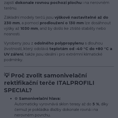
zajistí
dokonale rovnou pochozí plochu
i na nerovném
terénu.
Základní modely terčů jsou
výškově nastavitelné až do
230 mm
, a pomocí
prodloužení o 130 mm
lze dosáhnout
výšky až
1030 mm
, aniž by došlo ke ztrátě stability nebo
nosnosti.
Vyrobeny jsou z
odolného polypropylenu
s dlouhou
životností, který odolává
teplotám od -40 °C do +80 °C a
UV záření
, takže jsou ideální i pro extrémní klimatické
podmínky.
💡
Proč zvolit samonivelační
rektifikační terče ITALPROFILI
SPECIAL?
⚙️
Samonivelační hlava:
Automaticky vyrovnává sklon terasy až do
5 %
, díky
čemuž je pokládka dlažby dokonale rovná i na
nerovném povrchu.