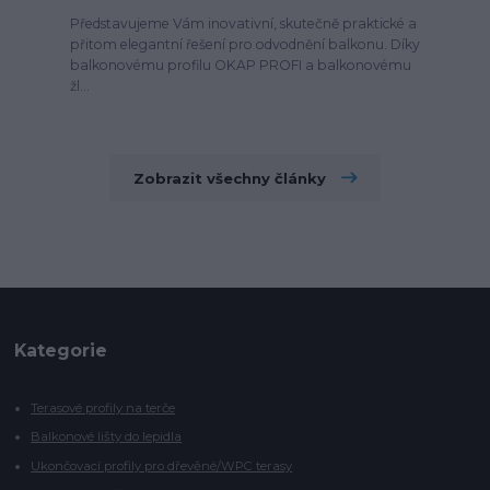
Představujeme Vám inovativní, skutečně praktické a
přitom elegantní řešení pro odvodnění balkonu. Díky
balkonovému profilu OKAP PROFI a balkonovému
žl...
Zobrazit všechny články
Kategorie
Terasové profily na terče
Balkonové lišty do lepidla
Ukončovací profily pro dřevěné/WPC terasy