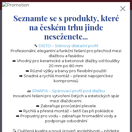
➢Terče pod dlažbu naleznete na e-shopu www.terceshop.cz!➢
Seznamte se s produkty, které
0
ks
+420 605 740 744
0 Kč
na českém trhu jinde
neseženete...
Menu
🔧
DISTO – Stěnový dilatační profil
Profesionální, elegantní a funkční řešení pro přechod mezi
dlažbou a fasádou
➡️ Vhodný pro keramické a betonové dlažby od tloušťky
20 mm po 80 mm
Hledat
➡️ Různé výšky a barvy pro flexibilní použití
➡️ Snadná a rychlá montáž – přesné napojení bez
kompromisů
Úvod
Terasové profily na terče
Samonivelační terče pod dlažbu SPECIAL
🧱
SPARFIX – Spárovací profil pod dlažbu
Samonivelační
Inovativní řešení pro vytvoření čistých a estetických spár
mezi dlaždicemi.
terče pod dlažbu
➡️ Zabraňuje prorůstání plevele
➡️ Rychlá a přesná montáž – šetří čas při pokládce
SPECIAL
➡️ Propustný pro vodu – zabraňuje hromadění vody a
podporuje odvodnění
🔍 Ověřená kvalita a nová úroveň spolehlivosti – přidejte