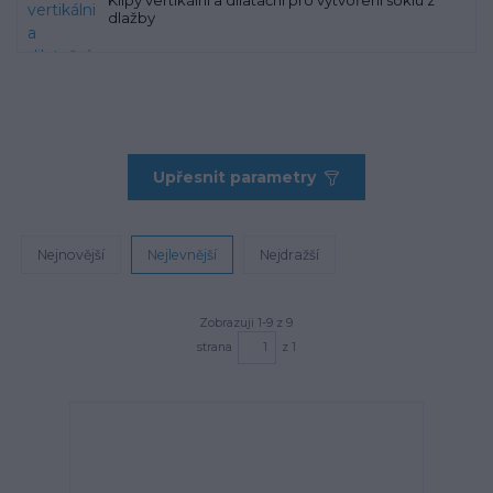
Klipy vertikálni a dilatační pro vytvoření soklu z
dlažby
Upřesnit parametry
Nejnovější
Nejlevnější
Nejdražší
Zobrazuji 1-9 z 9
strana
z 1