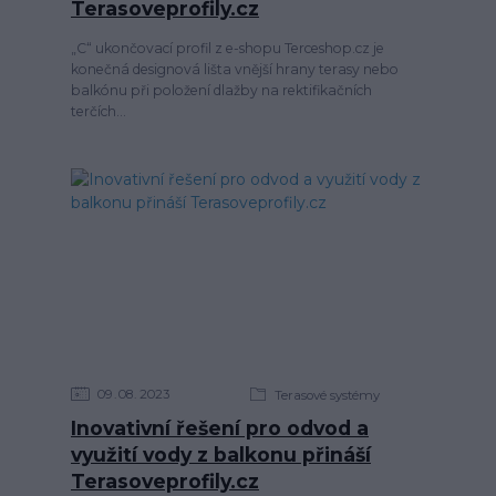
Terasoveprofily.cz
„C“ ukončovací profil z e-shopu Terceshop.cz je
konečná designová lišta vnější hrany terasy nebo
balkónu při položení dlažby na rektifikačních
terčích...
09
08
2023
Terasové systémy
Inovativní řešení pro odvod a
využití vody z balkonu přináší
Terasoveprofily.cz