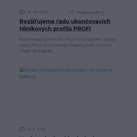
24
03
2024
Terasové systémy
Rozšiřujeme řadu ukončovacích
hliníkových profilů PROFI
Řadu terasových profilů PROFI rozšiřujeme o novou
výšku PR 60. V sortimentu najdete profil, vnitřní a
vnější roh a spojku.
26
11
2023