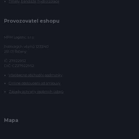
Tmely, bandáže, hydroizolace
Provozovatel eshopu
MPM Logistic, s.r.o
Politických vězňů 1233/40
251 01 Říčany
IČ: 27922952
DIČ: CZ27922952
Všeobecné obchodní podmínky
Online odstoupení od smlouvy
Zásady ochrany osobních údajů
Mapa