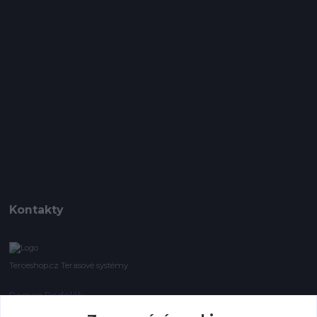
Kontakty
Terceshop.cz Terasové systémy
Roman Podolák
+420 605 740 744