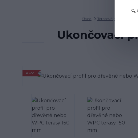
🔍
Úvod
Terasové profily na ter
Ukončovací pr
Akce