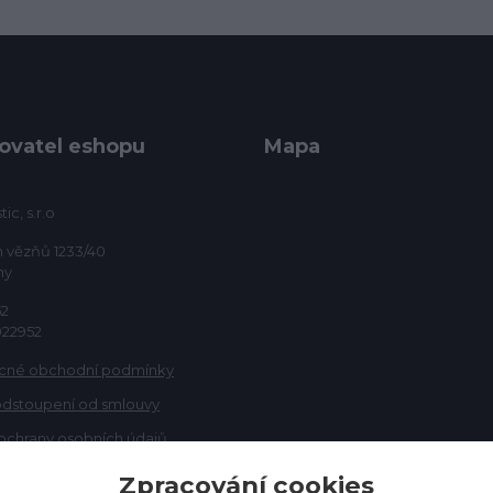
ovatel eshopu
Mapa
ic, s.r.o
h vězňů 1233/40
ny
52
922952
cné obchodní podmínky
odstoupení od smlouvy
ochrany osobních údajů
Zpracování cookies