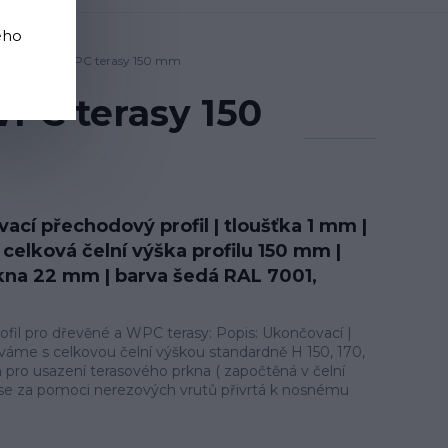
ého
řevěné nebo WPC terasy 150 mm
WPC terasy 150
ací přechodový profil | tloušťka 1 mm |
celková čelní výška profilu 150 mm |
kna 22 mm | barva šedá RAL 7001,
ofil pro dřevěné a WPC terasy: Popis: Ukončovací |
váme s celkovou čelní výškou standardně H 150, 170,
ro usazení terasového prkna ( započtěná v čelní
il se za pomoci nerezových vrutů přivrtá k nosnému