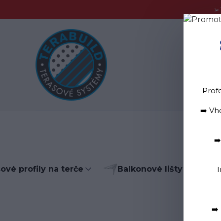
➢
Blog
D
Prof
➡️ Vh
➡
ové profily na terče
Balkonové lišty do lepid
I
➡️