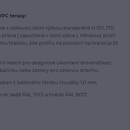
WPC terasy:
me s celkovou čelní výškou standardně H 150, 170,
kna ( započtěná v čelní výšce ). Hliníkový profil
u hranolu, šíře profilu na položení na hranol je 55
eální řešení pro designové ukončení drevěné/wpc
 kačírku nebo zeminy pro zelenou střechu.
yroben z leštěného hliníku tloušťky 1,0 mm
rvě: šedé RAL 7001 a hnědé RAL 8017.