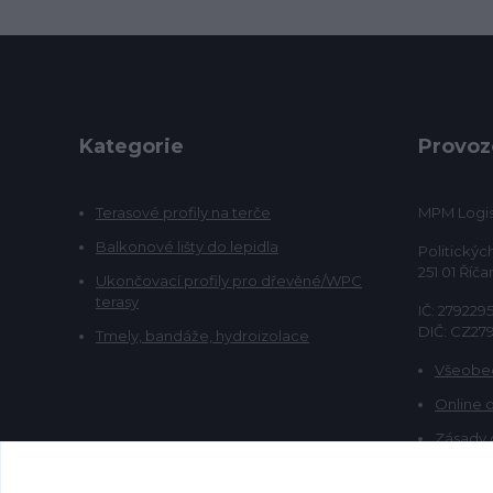
Kategorie
Provoz
Terasové profily na terče
MPM Logist
Balkonové lišty do lepidla
Politickýc
251 01 Říča
Ukončovací profily pro dřevěné/WPC
terasy
IČ: 279229
DIČ: CZ27
Tmely, bandáže, hydroizolace
Všeobe
Online 
Zásady 