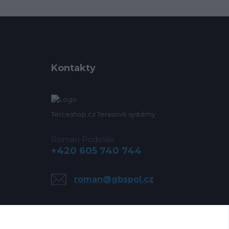
Kontakty
Terceshop.cz Terasové systémy
Roman Podolák
+420 605 740 744
roman@gbspol.cz