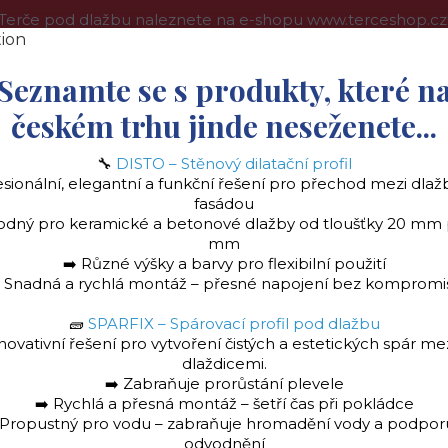
Terče pod dlažbu naleznete na e-shopu www.terceshop.cz
oprava a platba
Kontakt
Obchodní podmínky
Více
Seznamte se s produkty, které n
českém trhu jinde neseženete...
🔧
DISTO – Stěnový dilatační profil
Hledat
esionální, elegantní a funkční řešení pro přechod mezi dlaž
fasádou
odný pro keramické a betonové dlažby od tloušťky 20 mm
mm
➡️ Různé výšky a barvy pro flexibilní použití
️ Snadná a rychlá montáž – přesné napojení bez kompromi
🧱
SPARFIX – Spárovací profil pod dlažbu
la
Stěnový dilatační profil "DISTO" Ukončovac
novativní řešení pro vytvoření čistých a estetických spár me
dlaždicemi.
➡️ Zabraňuje prorůstání plevele
➡️ Rychlá a přesná montáž – šetří čas při pokládce
 Propustný pro vodu – zabraňuje hromadění vody a podpor
odvodnění