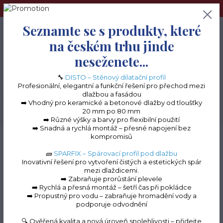
➢Terče pod dlažbu naleznete na e-shopu www.terceshop.cz!➢
Seznamte se s produkty, které
0
ks
+420 605 740 744
0 Kč
na českém trhu jinde
neseženete...
Menu
🔧
DISTO – Stěnový dilatační profil
Profesionální, elegantní a funkční řešení pro přechod mezi
dlažbou a fasádou
➡️ Vhodný pro keramické a betonové dlažby od tloušťky
20 mm po 80 mm
Hledat
➡️ Různé výšky a barvy pro flexibilní použití
➡️ Snadná a rychlá montáž – přesné napojení bez
kompromisů
Úvod
Terasové profily na terče
Ukončovací profily pro dřevěné/WPC terasy
Ukončovací profil pro dřevěné nebo WPC terasy 200 mm
🧱
SPARFIX – Spárovací profil pod dlažbu
Inovativní řešení pro vytvoření čistých a estetických spár
Ukončovací profil pro
mezi dlaždicemi.
➡️ Zabraňuje prorůstání plevele
dřevěné nebo WPC
➡️ Rychlá a přesná montáž – šetří čas při pokládce
➡️ Propustný pro vodu – zabraňuje hromadění vody a
terasy 200 mm
podporuje odvodnění
🔍 Ověřená kvalita a nová úroveň spolehlivosti – přidejte