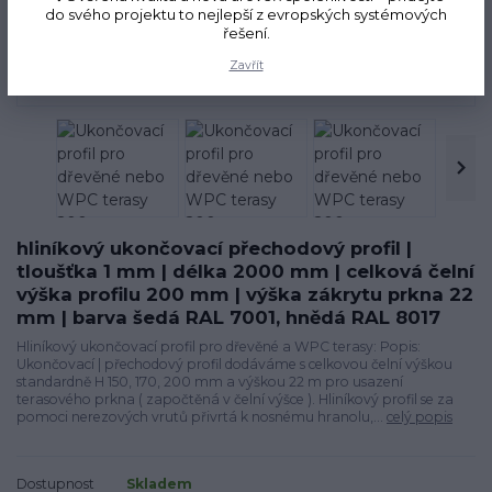
do svého projektu to nejlepší z evropských systémových
řešení.
Akce
Zavřít
hliníkový ukončovací přechodový profil |
tloušťka 1 mm | délka 2000 mm | celková čelní
výška profilu 200 mm | výška zákrytu prkna 22
mm | barva šedá RAL 7001, hnědá RAL 8017
Hliníkový ukončovací profil pro dřevěné a WPC terasy: Popis:
Ukončovací | přechodový profil dodáváme s celkovou čelní výškou
standardně H 150, 170, 200 mm a výškou 22 m pro usazení
terasového prkna ( započtěná v čelní výšce ). Hliníkový profil se za
pomoci nerezových vrutů přivrtá k nosnému hranolu,...
celý popis
Dostupnost
Skladem