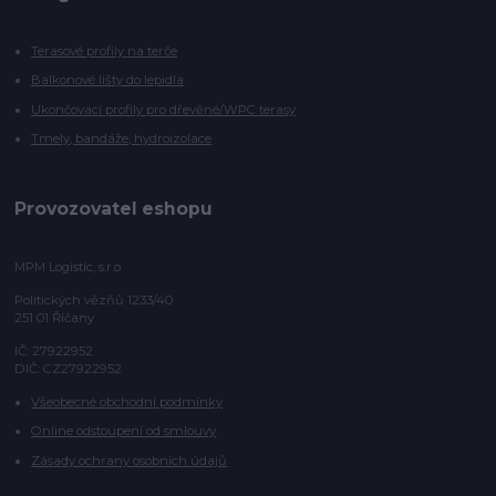
Terasové profily na terče
Balkonové lišty do lepidla
Ukončovací profily pro dřevěné/WPC terasy
Tmely, bandáže, hydroizolace
Provozovatel eshopu
MPM Logistic, s.r.o
Politických vězňů 1233/40
251 01 Říčany
IČ: 27922952
DIČ: CZ27922952
Všeobecné obchodní podmínky
Online odstoupení od smlouvy
Zásady ochrany osobních údajů