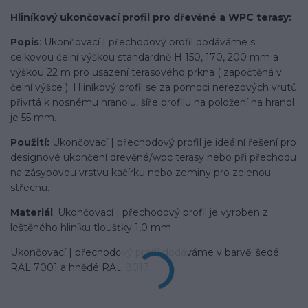
Hliníkový ukončovací profil pro dřevěné a WPC terasy:
Popis
: Ukončovací | přechodový profil dodáváme s
celkovou čelní výškou standardně H 150, 170, 200 mm a
výškou 22 m pro usazení terasového prkna ( započtěná v
čelní výšce ). Hliníkový profil se za pomoci nerezových vrutů
přivrtá k nosnému hranolu, šíře profilu na položení na hranol
je 55 mm.
Použití:
Ukončovací | přechodový profil je ideální řešení pro
designové ukončení drevěné/wpc terasy nebo při přechodu
na zásypovou vrstvu kačírku nebo zeminy pro zelenou
střechu.
Materiál
: Ukončovací | přechodový profil je vyroben z
leštěného hliníku tloušťky 1,0 mm
Ukončovací | přechodový profil dodáváme v barvě: šedé
RAL 7001 a hnědé RAL 8017.