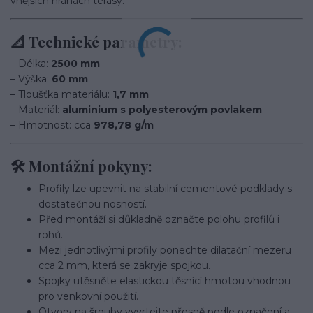
vnějších hranách terasy.
📐 Technické parametry:
– Délka:
2500 mm
– Výška:
60 mm
– Tloušťka materiálu:
1,7 mm
– Materiál:
aluminium s polyesterovým povlakem
– Hmotnost: cca
978,78 g/m
🛠️ Montážní pokyny:
Profily lze upevnit na stabilní cementové podklady s
dostatečnou nosností.
Před montáží si důkladně označte polohu profilů i
rohů.
Mezi jednotlivými profily ponechte dilatační mezeru
cca 2 mm, která se zakryje spojkou.
Spojky utěsněte elastickou těsnící hmotou vhodnou
pro venkovní použití.
Otvory na šrouby vyvrtejte přesně podle označení a