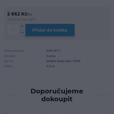
2 662 Kč
/
Ks
2 200 Kč
bez DPH
Přidat do košíku
Číslo produktu:
430-NT-1
Výrobce:
Celox
Barva:
Světle šedá RAL 7035
Délka:
2,5 m
Doporučujeme
dokoupit