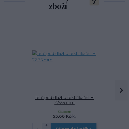
7
zboží
Terč pod dlažbu rektifikační H
Terč pod 
22-35 mm
Skladem
55,66 Kč
/
Ks