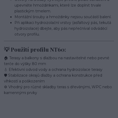
upevněte hmoždinkami, které lze doplnit trvale
plastickým tmelem.
Montážní šrouby a hmoždinky nejsou součástí balení.
Při aplikaci hydroizolační vrstvy (asfaltový pás, tekutá
hydroizolace) dbejte, aby pás nepřečníval odváděcí
otvory profilu.
💡 Použití profilu NT60:
🏠 Terasy a balkony s dlažbou na nastavitelné nebo pevné
terče do výšky 80 mm
💧 Efektivní odvod vody a ochrana hydroizolace terasy
🛡️ Stabilizace okrajů dlažby a ochrana konstrukce před
vlhkostí a poškozením
⚙️ Vhodný pro různé skladby teras s dřevěnými, WPC nebo
kamennými prvky