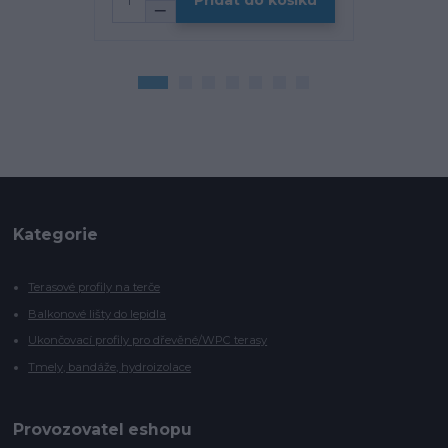
Přidat do košíku
Kategorie
Terasové profily na terče
Balkonové lišty do lepidla
Ukončovací profily pro dřevěné/WPC terasy
Tmely, bandáže, hydroizolace
Provozovatel eshopu