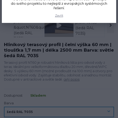
Novinka
do svého projektu to nejlepší z evropských systémových
TOP produkt
řešení.
Zavřít
Hliníkový terasový profil | čelní výška 60 mm |
tloušťka 1,7 mm | délka 2500 mm Barva: světle
šedá RAL 7035
Terasový profil NT60 je robustní hliníková lišta pro odvod vody z
teras. Ideální pro velkoformátovou dlažbu 20 mm, dřevěné/WPC
desky. S výškou 60 mm (možné prodloužit na 100 mm) a otvory pro
efektivní odvod vody. Zajišťuje stabilitu, odolnost a snadnou montáž.
Dostupné v antracitové a světle šedé.
celý popis
Dostupnost
Skladem
Barva