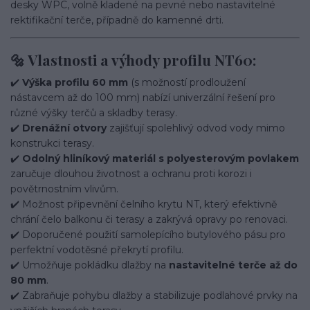
desky WPC, volně kladené na pevné nebo nastavitelné
rektifikační terče, případně do kamenné drti.
🔩 Vlastnosti a výhody profilu NT60:
✔️
Výška profilu 60 mm
(s možností prodloužení
nástavcem až do 100 mm) nabízí univerzální řešení pro
různé výšky terčů a skladby terasy.
✔️
Drenážní otvory
zajišťují spolehlivý odvod vody mimo
konstrukci terasy.
✔️
Odolný hliníkový materiál s polyesterovým povlakem
zaručuje dlouhou životnost a ochranu proti korozi i
povětrnostním vlivům.
✔️ Možnost připevnění čelního krytu NT, který efektivně
chrání čelo balkonu či terasy a zakrývá opravy po renovaci.
✔️ Doporučené použití samolepícího butylového pásu pro
perfektní vodotěsné překrytí profilu.
✔️ Umožňuje pokládku dlažby na
nastavitelné terče až do
80 mm
.
✔️ Zabraňuje pohybu dlažby a stabilizuje podlahové prvky na