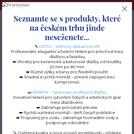
➢Terče pod dlažbu naleznete na e-shopu www.terceshop.cz!➢
Seznamte se s produkty, které
0
ks
+420 605 740 744
0 Kč
na českém trhu jinde
neseženete...
Menu
🔧
DISTO – Stěnový dilatační profil
Profesionální, elegantní a funkční řešení pro přechod mezi
dlažbou a fasádou
➡️ Vhodný pro keramické a betonové dlažby od tloušťky
20 mm po 80 mm
Hledat
➡️ Různé výšky a barvy pro flexibilní použití
➡️ Snadná a rychlá montáž – přesné napojení bez
kompromisů
Úvod
Terasové profily na terče
Terasový profil PROFI "NT60"
Terasový
profil "NT60" (šedá RAL 7035)
🧱
SPARFIX – Spárovací profil pod dlažbu
Inovativní řešení pro vytvoření čistých a estetických spár
Terasový profil "NT60"
mezi dlaždicemi.
➡️ Zabraňuje prorůstání plevele
(šedá RAL 7035)
➡️ Rychlá a přesná montáž – šetří čas při pokládce
➡️ Propustný pro vodu – zabraňuje hromadění vody a
podporuje odvodnění
🔍 Ověřená kvalita a nová úroveň spolehlivosti – přidejte