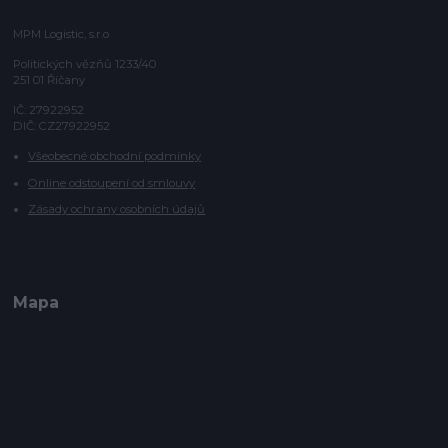
MPM Logistic, s.r.o
Politických vězňů 1233/40
251 01 Říčany
IČ: 27922952
DIČ: CZ27922952
Všeobecné obchodní podmínky
Online odstoupení od smlouvy
Zásady ochrany osobních údajů
Mapa