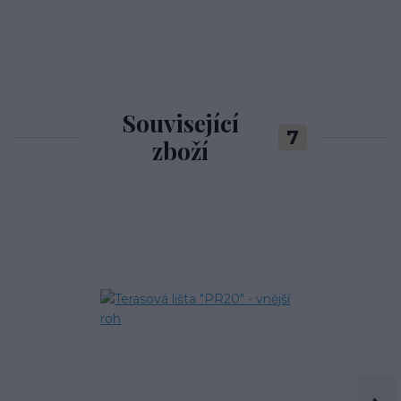
Související
7
zboží
TOP produkt