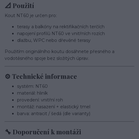
📐 Použití
Kout NT 60 je určen pro:
terasy a balkóny na rektifikačních terčích
napojení profilů NT 60 ve vnitřních rozích
dlažbu, WPC nebo dřevěné terasy
Použitím originálního koutu dosáhnete přesného a
vodotěsného spoje bez složitých úprav.
⚙️ Technické informace
systém: NT 60
materiál: hliník
provedení: vnitřní roh
montáž: nasazení + elastický tmel
barva: antracit / šedá (dle varianty)
🔧 Doporučení k montáži