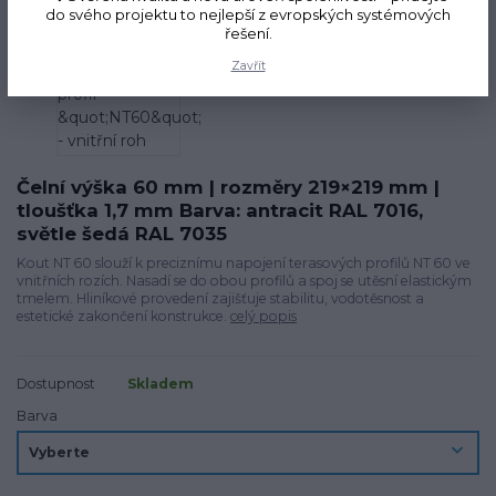
Novinka
do svého projektu to nejlepší z evropských systémových
Doprava ZDARMA
řešení.
Zavřít
Čelní výška 60 mm | rozměry 219×219 mm |
tloušťka 1,7 mm Barva: antracit RAL 7016,
světle šedá RAL 7035
Kout NT 60 slouží k preciznímu napojení terasových profilů NT 60 ve
vnitřních rozích. Nasadí se do obou profilů a spoj se utěsní elastickým
tmelem. Hliníkové provedení zajišťuje stabilitu, vodotěsnost a
estetické zakončení konstrukce.
celý popis
Dostupnost
Skladem
Barva