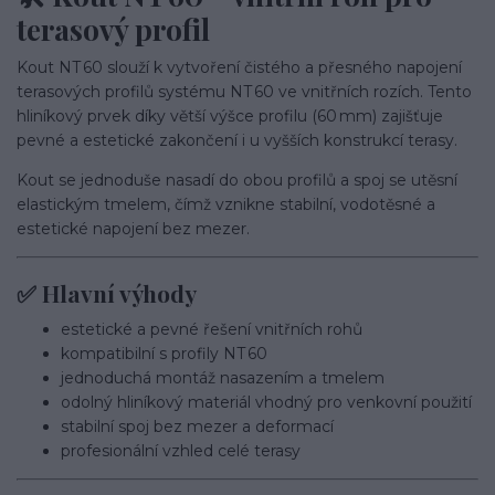
terasový profil
Kout NT 60 slouží k vytvoření čistého a přesného napojení
terasových profilů systému NT 60 ve vnitřních rozích. Tento
hliníkový prvek díky větší výšce profilu (60 mm) zajišťuje
pevné a estetické zakončení i u vyšších konstrukcí terasy.
Kout se jednoduše nasadí do obou profilů a spoj se utěsní
elastickým tmelem, čímž vznikne stabilní, vodotěsné a
estetické napojení bez mezer.
✅ Hlavní výhody
estetické a pevné řešení vnitřních rohů
kompatibilní s profily NT 60
jednoduchá montáž nasazením a tmelem
odolný hliníkový materiál vhodný pro venkovní použití
stabilní spoj bez mezer a deformací
profesionální vzhled celé terasy