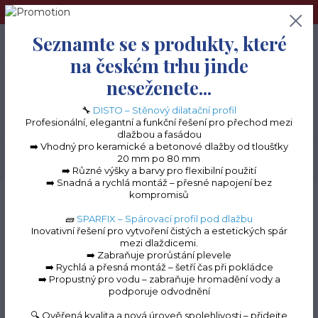
➢Terče pod dlažbu naleznete na e-shopu www.terceshop.cz!➢
Seznamte se s produkty, které
0
ks
+420 605 740 744
0 Kč
na českém trhu jinde
neseženete...
Menu
🔧
DISTO – Stěnový dilatační profil
Profesionální, elegantní a funkční řešení pro přechod mezi
dlažbou a fasádou
➡️ Vhodný pro keramické a betonové dlažby od tloušťky
20 mm po 80 mm
Hledat
➡️ Různé výšky a barvy pro flexibilní použití
➡️ Snadná a rychlá montáž – přesné napojení bez
kompromisů
Úvod
Terasové profily na terče
Terasový profil PROFI "NT60"
Terasový
profil "NT60" - vnitřní roh
🧱
SPARFIX – Spárovací profil pod dlažbu
Inovativní řešení pro vytvoření čistých a estetických spár
Terasový profil "NT60" -
mezi dlaždicemi.
➡️ Zabraňuje prorůstání plevele
vnitřní roh
➡️ Rychlá a přesná montáž – šetří čas při pokládce
➡️ Propustný pro vodu – zabraňuje hromadění vody a
podporuje odvodnění
🔍 Ověřená kvalita a nová úroveň spolehlivosti – přidejte