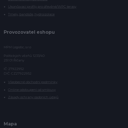
Ukončovací profily pro dřevěné/WPC terasy
Tmely, bandáže, hydroizolace
Provozovatel eshopu
MPM Logistic, s.r.o
Politických vězňů 1233/40
251 01 Říčany
IČ: 27922952
DIČ: CZ27922952
Všeobecné obchodní podmínky
Online odstoupení od smlouvy
Zásady ochrany osobních údajů
Mapa