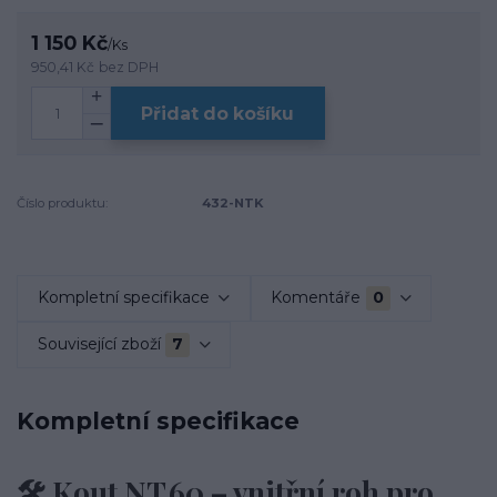
1 150 Kč
/
Ks
950,41 Kč
bez DPH
Přidat do košíku
Číslo produktu:
432-NTK
Kompletní specifikace
Komentáře
0
Související zboží
7
Kompletní specifikace
🛠️ Kout NT 60 – vnitřní roh pro