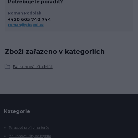
Potřebujete poradit?
Roman Podolák
+420 605 740 744
roman@gbspol.cz
Zboží zařazeno v kategoriích
Balkonová lišta MINI
Kategorie
Terasové profily na terče
Balkonové lišty do lepidla