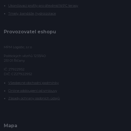
Ukončovací profily pro dřevěné/WPC terasy
Tmely, bandáže, hydroizolace
Provozovatel eshopu
MPM Logistic, s.r.o
Politických vězňů 1233/40
251 01 Říčany
IČ: 27922952
DIČ: CZ27922952
Všeobecné obchodní podmínky
Online odstoupení od smlouvy
Zásady ochrany osobních údajů
Mapa