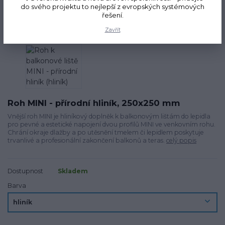
do svého projektu to nejlepší z evropských systémových
řešení.
Zavřít
Roh MINI - přírodní hliník, 250x250 mm
Vnější roh MINI je hliníkový doplněk k balkonovým lištám do lepidla
pro pevné a estetické napojení dvou profilů MINI ve venkovním rohu.
Chrání okraje dlažby a po utěsnění tmelem či lepidlem poskytuje
trvanlivé a profesionální zakončení balkonů a teras.
celý popis
Dostupnost
Skladem
Barva