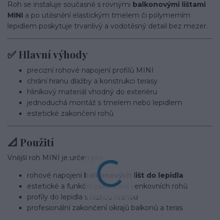
Roh se instaluje současně s rovnými
balkonovými lištami
MINI
a po utěsnění elastickým tmelem či polymerním
lepidlem poskytuje trvanlivý a vodotěsný detail bez mezer.
✅ Hlavní výhody
precizní rohové napojení profilů MINI
chrání hranu dlažby a konstrukci terasy
hliníkový materiál vhodný do exteriéru
jednoduchá montáž s tmelem nebo lepidlem
estetické zakončení rohů
📐 Použití
Vnější roh MINI je určen pro:
rohové napojení
balkonových lišt do lepidla
estetické a funkční zakončení venkovních rohů
profily do lepidla s nízkou hranou
profesionální zakončení okrajů balkonů a teras