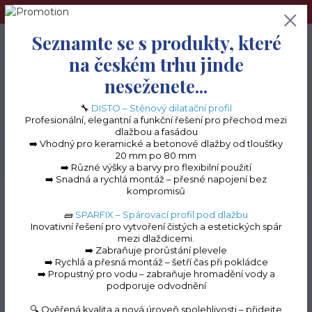
➢Terče pod dlažbu naleznete na e-shopu www.terceshop.cz!➢
Seznamte se s produkty, které
0
ks
+420 605 740 744
0 Kč
na českém trhu jinde
neseženete...
Menu
🔧
DISTO – Stěnový dilatační profil
Profesionální, elegantní a funkční řešení pro přechod mezi
dlažbou a fasádou
➡️ Vhodný pro keramické a betonové dlažby od tloušťky
20 mm po 80 mm
Hledat
➡️ Různé výšky a barvy pro flexibilní použití
➡️ Snadná a rychlá montáž – přesné napojení bez
kompromisů
Úvod
Balkonové lišty do lepidla
Balkonová lišta MINI
Roh k balkonové
liště MINI - přírodní hliník (hliník)
🧱
SPARFIX – Spárovací profil pod dlažbu
Inovativní řešení pro vytvoření čistých a estetických spár
Roh k balkonové liště
mezi dlaždicemi.
➡️ Zabraňuje prorůstání plevele
MINI - přírodní hliník
➡️ Rychlá a přesná montáž – šetří čas při pokládce
➡️ Propustný pro vodu – zabraňuje hromadění vody a
(hliník)
podporuje odvodnění
🔍 Ověřená kvalita a nová úroveň spolehlivosti – přidejte