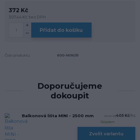
372 Kč
307,44 Kč
bez DPH
Přidat do košíku
Číslo produktu:
600-MINI/R
Doporučujeme
dokoupit
Balkonová lišta MINI - 2500 mm
405 Kč
/
Ks
cena od
Skladem
Zvolit variantu