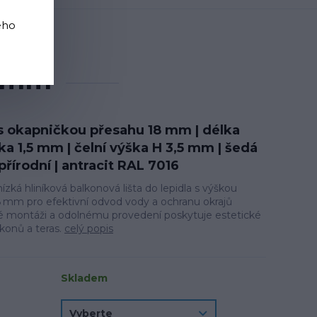
ého
 2500 mm
0 mm
 s okapničkou přesahu 18 mm | délka
a 1,5 mm | čelní výška H 3,5 mm | šedá
přírodní | antracit RAL 7016
nízká hliníková balkonová lišta do lepidla s výškou
 mm pro efektivní odvod vody a ochranu okrajů
é montáži a odolnému provedení poskytuje estetické
lkonů a teras.
celý popis
Skladem