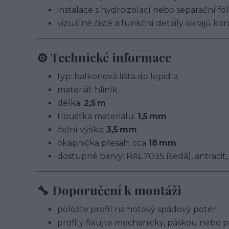
instalace s hydroizolací nebo separační fóli
vizuálně čisté a funkční detaily okrajů ko
⚙️ Technické informace
typ: balkonová lišta do lepidla
materiál: hliník
délka:
2,5 m
tloušťka materiálu:
1,5 mm
čelní výška:
3,5 mm
okapnička přesah: cca
18 mm
dostupné barvy: RAL 7035 (šedá), antracit, 
🔧 Doporučení k montáži
položte profil na hotový spádový potěr
profily fixujte mechanicky, páskou neb