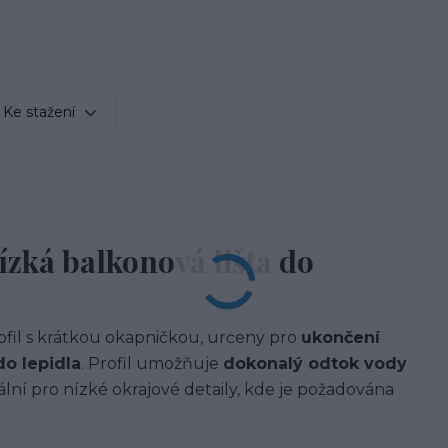
Ke stažení
nízká balkonová lišta do
ofil s krátkou okapničkou, určený pro
ukončení
do lepidla
. Profil umožňuje
dokonalý odtok vody
lní pro nízké okrajové detaily, kde je požadována