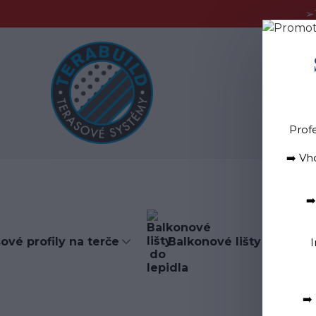
➢
Blog
D
Prof
➡️ Vh
➡
ové profily na terče
Balkonové lišty do lepid
I
➡️