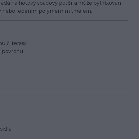
okládá na hotový spádový potěr a může být fixován
ky nebo lepením polymerním tmelem.
u či terasy
z povrchu
pidla