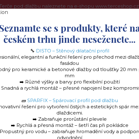
Terče pod dlažbu naleznete na e-shopu www.terceshop.cz
oprava a platba
Kontakt
Obchodní podmínky
Více
Seznamte se s produkty, které n
českém trhu jinde neseženete...
🔧
DISTO – Stěnový dilatační profil
Hledat
esionální, elegantní a funkční řešení pro přechod mezi dlaž
fasádou
odný pro keramické a betonové dlažby od tloušťky 20 mm
mm
➡️ Různé výšky a barvy pro flexibilní použití
️ Snadná a rychlá montáž – přesné napojení bez kompromi
🧱
SPARFIX – Spárovací profil pod dlažbu
la
Stěnový dilatační profil "DISTO" Ukončovac
novativní řešení pro vytvoření čistých a estetických spár me
dlaždicemi.
➡️ Zabraňuje prorůstání plevele
➡️ Rychlá a přesná montáž – šetří čas při pokládce
 Propustný pro vodu – zabraňuje hromadění vody a podpor
odvodnění