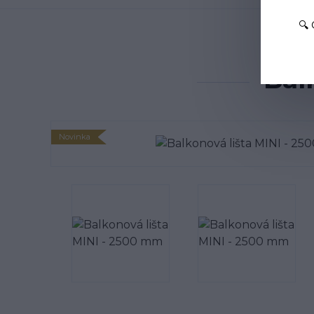
🔍
Úvod
Bal
Novinka