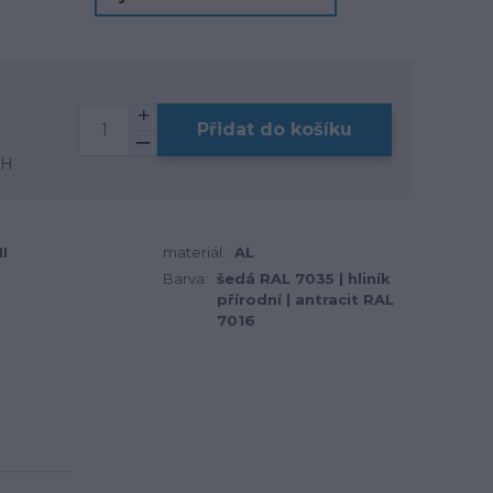
Přidat do košíku
PH
I
materiál:
AL
Barva:
šedá RAL 7035 | hliník
přírodní | antracit RAL
7016