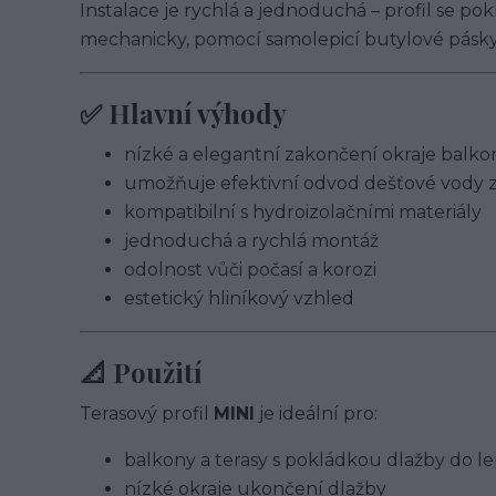
Instalace je rychlá a jednoduchá – profil se p
mechanicky, pomocí samolepicí butylové pás
✅ Hlavní výhody
nízké a elegantní zakončení okraje balkon
umožňuje efektivní odvod dešťové vody 
kompatibilní s hydroizolačními materiály
jednoduchá a rychlá montáž
odolnost vůči počasí a korozi
estetický hliníkový vzhled
📐 Použití
Terasový profil
MINI
je ideální pro:
balkony a terasy s pokládkou dlažby do le
nízké okraje ukončení dlažby