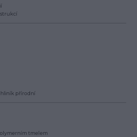
í
nstrukcí
hliník přírodní
o polymerním tmelem