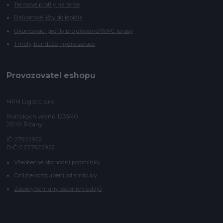
Terasové profily na terče
Balkonové lišty do lepidla
Ukončovací profily pro dřevěné/WPC terasy
Tmely, bandáže, hydroizolace
Provozovatel eshopu
MPM Logistic, s.r.o
Politických vězňů 1233/40
251 01 Říčany
IČ: 27922952
DIČ: CZ27922952
Všeobecné obchodní podmínky
Online odstoupení od smlouvy
Zásady ochrany osobních údajů