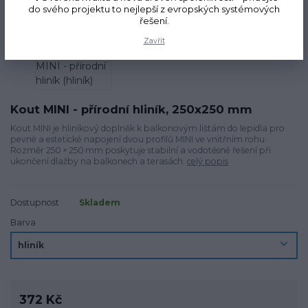
do svého projektu to nejlepší z evropských systémových
řešení.
Zavřít
Kout MINI - přírodní hliník, 250x250 mm
Kout MINI je hliníkový doplněk k balkonovým lištám do lepidla pro
pevné a estetické napojení dvou profilů MINI ve vnitřním rohu.
Rozměr 250 × 250 mm poskytuje stabilní a vodotěsné řešení při
ukončení dlažby na balkonech a terasách.
celý popis
Dostupnost
Skladem
Barva
372 Kč