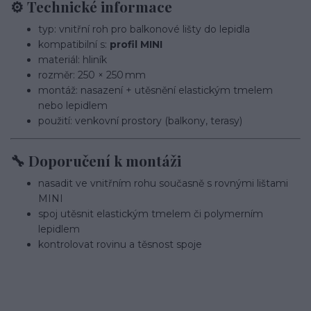
⚙️ Technické informace
typ: vnitřní roh pro balkonové lišty do lepidla
kompatibilní s:
profil MINI
materiál: hliník
rozměr: 250 × 250 mm
montáž: nasazení + utěsnění elastickým tmelem
nebo lepidlem
použití: venkovní prostory (balkony, terasy)
🔧 Doporučení k montáži
nasadit ve vnitřním rohu současně s rovnými lištami
MINI
spoj utěsnit elastickým tmelem či polymerním
lepidlem
kontrolovat rovinu a těsnost spoje