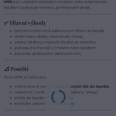
MINI
a po utěsnění elastickým tmelem nebo polymerním
lepidlem poskytuje trvanlivý, profesionální detail.
✅ Hlavní výhody
precizní vnitřní roh k balkonovým lištám do lepidla
chrání hranu dlažby a konstrukci terasy
odolný hliníkový materiál vhodný do exteriéru
jednoduchá montáž s tmelem nebo lepidlem
esteticky sjednocené zakončení rohů
📐 Použití
Kout MINI je určen pro:
vnitřní rohové napojení
balkonových lišt do lepidla
nadzemní i venkovní prostory (balkony, terasy)
profily do lepidla s nízkou hranou
estetické zakončení okrajů dlažby