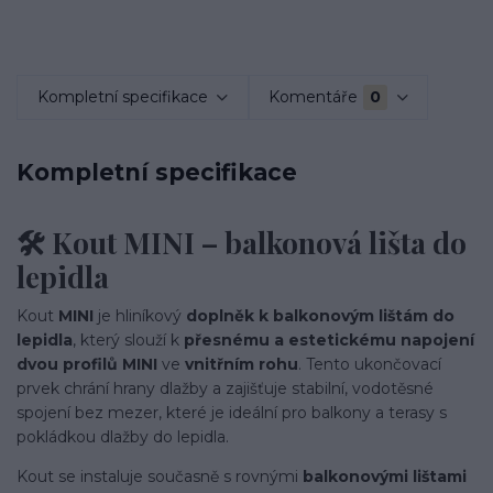
Kompletní specifikace
Komentáře
0
Kompletní specifikace
🛠️ Kout MINI – balkonová lišta do
lepidla
Kout
MINI
je hliníkový
doplněk k balkonovým lištám do
lepidla
, který slouží k
přesnému a estetickému napojení
dvou profilů MINI
ve
vnitřním rohu
. Tento ukončovací
prvek chrání hrany dlažby a zajišťuje stabilní, vodotěsné
spojení bez mezer, které je ideální pro balkony a terasy s
pokládkou dlažby do lepidla.
Kout se instaluje současně s rovnými
balkonovými lištami