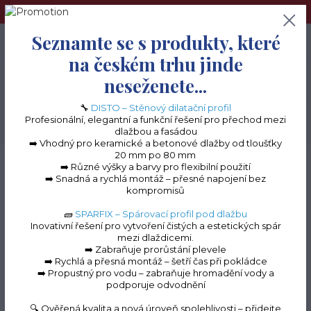
➢Terče pod dlažbu naleznete na e-shopu www.terceshop.cz!➢
Seznamte se s produkty, které
0
ks
+420 605 740 744
0 Kč
na českém trhu jinde
neseženete...
Menu
🔧
DISTO – Stěnový dilatační profil
Profesionální, elegantní a funkční řešení pro přechod mezi
Hledat
dlažbou a fasádou
➡️ Vhodný pro keramické a betonové dlažby od tloušťky
20 mm po 80 mm
Úvod
Balkonové lišty do lepidla
Balkonová lišta MINI
Kout k balkonové
➡️ Různé výšky a barvy pro flexibilní použití
liště MINI - přírodní hliník (hliník)
➡️ Snadná a rychlá montáž – přesné napojení bez
kompromisů
Kout k balkonové liště
🧱
SPARFIX – Spárovací profil pod dlažbu
MINI - přírodní hliník
Inovativní řešení pro vytvoření čistých a estetických spár
mezi dlaždicemi.
(hliník)
➡️ Zabraňuje prorůstání plevele
➡️ Rychlá a přesná montáž – šetří čas při pokládce
➡️ Propustný pro vodu – zabraňuje hromadění vody a
podporuje odvodnění
🔍 Ověřená kvalita a nová úroveň spolehlivosti – přidejte