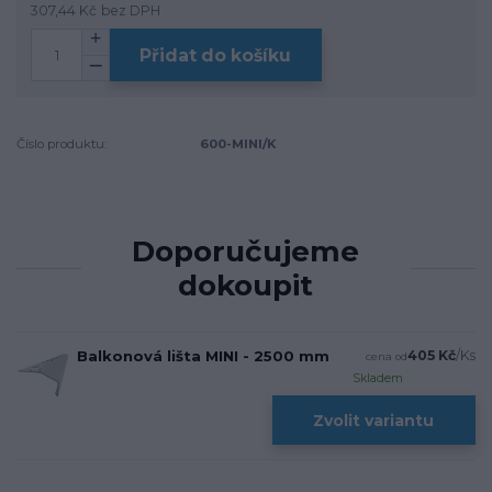
307,44 Kč
bez DPH
Přidat do košíku
Číslo produktu:
600-MINI/K
Doporučujeme
dokoupit
Balkonová lišta MINI - 2500 mm
405 Kč
/
Ks
cena od
Skladem
Zvolit variantu