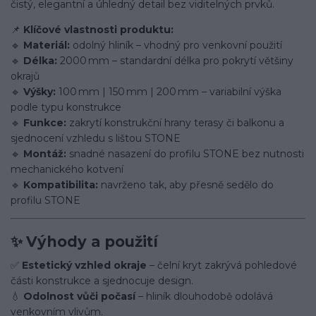
čistý, elegantní a úhledný detail bez viditelných prvků.
📌
Klíčové vlastnosti produktu:
🔹
Materiál:
odolný hliník – vhodný pro venkovní použití
🔹
Délka:
2000 mm – standardní délka pro pokrytí většiny
okrajů
🔹
Výšky:
100 mm | 150 mm | 200 mm – variabilní výška
podle typu konstrukce
🔹
Funkce:
zakrytí konstrukční hrany terasy či balkonu a
sjednocení vzhledu s lištou STONE
🔹
Montáž:
snadné nasazení do profilu STONE bez nutnosti
mechanického kotvení
🔹
Kompatibilita:
navrženo tak, aby přesně sedělo do
profilu STONE
✨
Výhody a použití
✅
Estetický vzhled okraje
– čelní kryt zakrývá pohledové
části konstrukce a sjednocuje design.
💧
Odolnost vůči počasí
– hliník dlouhodobě odolává
venkovním vlivům.