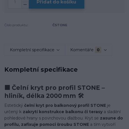
Přidat do košíku
Číslo produktu:
ČSTONE
Kompletní specifikace
Komentáře
0
Kompletní specifikace
🟩
Čelní kryt pro profil STONE –
hliník, délka 2000 mm 🛠️
Estetický
čelní kryt pro balkonový profil STONE
je
určený k
zakrytí konstrukce balkonu či terasy
a sladění
pohledové hrany s povrchovou dlažbou. Kryt se
zasune do
profilu, zafixuje pomoci šroubu STONE
a tím vytvoří