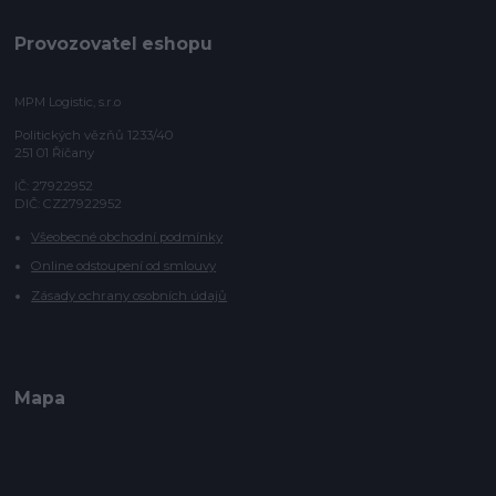
Provozovatel eshopu
MPM Logistic, s.r.o
Politických vězňů 1233/40
251 01 Říčany
IČ: 27922952
DIČ: CZ27922952
Všeobecné obchodní podmínky
Online odstoupení od smlouvy
Zásady ochrany osobních údajů
Mapa