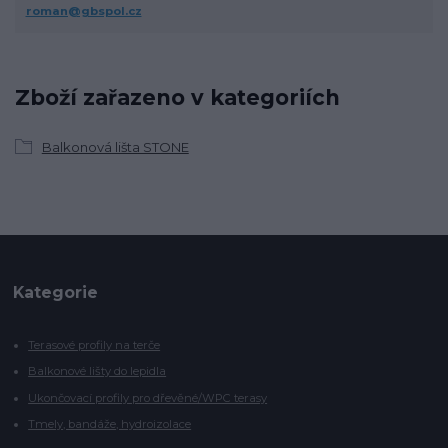
roman@gbspol.cz
Zboží zařazeno v kategoriích
Balkonová lišta STONE
Kategorie
Terasové profily na terče
Balkonové lišty do lepidla
Ukončovací profily pro dřevěné/WPC terasy
Tmely, bandáže, hydroizolace