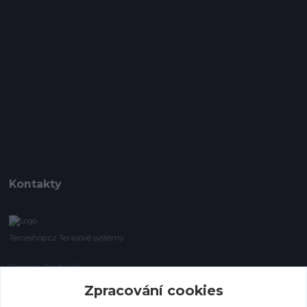
Kontakty
Terceshop.cz Terasové systémy
Roman Podolák
+420 605 740 744
Zpracování cookies