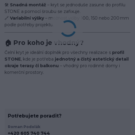
🛠️
Snadná montáž
– kryt se jednoduše zasune do profilu
STONE a pomocí šroubu se zafixuje.
🔗
Variabilní výšky
– možnost volby 100, 150 nebo 200 mm
podle potřeby projektu.
🏠
Pro koho je vhodný?
Čelní kryt je ideální doplněk pro všechny realizace s
profil
STONE
, kde je potřeba
jednotný a čistý estetický detail
okraje terasy či balkonu
– vhodný pro rodinné domy i
komerční prostory.
Potřebujete poradit?
Roman Podolák
+420 605 740 744