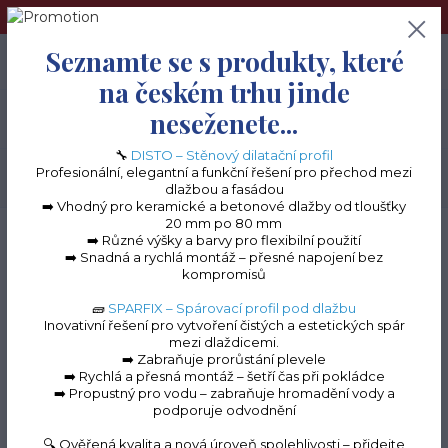
➢Terče pod dlažbu naleznete na e-shopu www.terceshop.cz!➢
Seznamte se s produkty, které
0
ks
+420 605 740 744
0 Kč
na českém trhu jinde
neseženete...
Menu
🔧
DISTO – Stěnový dilatační profil
Profesionální, elegantní a funkční řešení pro přechod mezi
Hledat
dlažbou a fasádou
➡️ Vhodný pro keramické a betonové dlažby od tloušťky
20 mm po 80 mm
Úvod
Balkonové lišty do lepidla
Balkonová lišta STONE
Čelní kryt STONE
➡️ Různé výšky a barvy pro flexibilní použití
➡️ Snadná a rychlá montáž – přesné napojení bez
Čelní kryt STONE
kompromisů
🧱
SPARFIX – Spárovací profil pod dlažbu
Inovativní řešení pro vytvoření čistých a estetických spár
mezi dlaždicemi.
➡️ Zabraňuje prorůstání plevele
➡️ Rychlá a přesná montáž – šetří čas při pokládce
➡️ Propustný pro vodu – zabraňuje hromadění vody a
podporuje odvodnění
🔍 Ověřená kvalita a nová úroveň spolehlivosti – přidejte