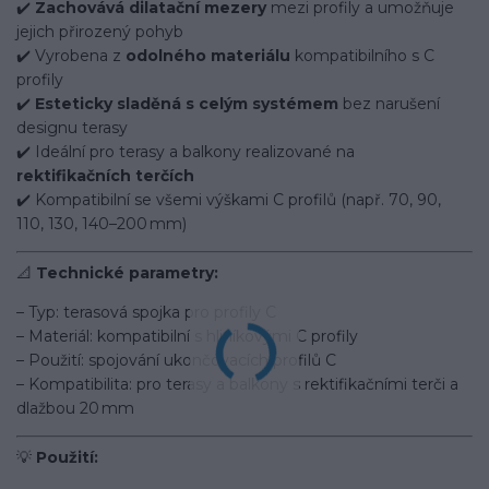
✔️
Zachovává dilatační mezery
mezi profily a umožňuje
jejich přirozený pohyb
✔️ Vyrobena z
odolného materiálu
kompatibilního s C
profily
✔️
Esteticky sladěná s celým systémem
bez narušení
designu terasy
✔️ Ideální pro terasy a balkony realizované na
rektifikačních terčích
✔️ Kompatibilní se všemi výškami C profilů (např. 70, 90,
110, 130, 140–200 mm)
📐
Technické parametry:
– Typ: terasová spojka pro profily C
– Materiál: kompatibilní s hliníkovými C profily
– Použití: spojování ukončovacích profilů C
– Kompatibilita: pro terasy a balkony s rektifikačními terči a
dlažbou 20 mm
💡
Použití: