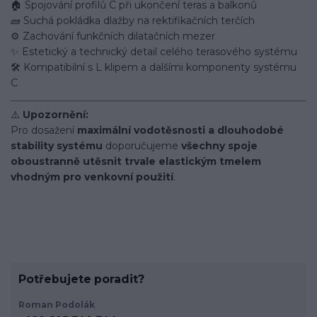
🏠 Spojování profilů C při ukončení teras a balkonů
🧱 Suchá pokládka dlažby na rektifikačních terčích
⚙️ Zachování funkčních dilatačních mezer
✨ Estetický a technický detail celého terasového systému
🛠️ Kompatibilní s L klipem a dalšími komponenty systému
C
⚠️
Upozornění:
Pro dosažení
maximální vodotěsnosti a dlouhodobé
stability systému
doporučujeme
všechny spoje
oboustranně utěsnit trvale elastickým tmelem
vhodným pro venkovní použití
.
Potřebujete poradit?
Roman Podolák