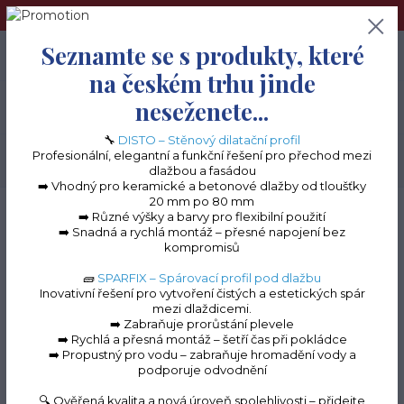
➢Terče pod dlažbu naleznete na e-shopu www.terceshop.cz!➢
Seznamte se s produkty, které
0
ks
+420 605 740 744
0 Kč
na českém trhu jinde
neseženete...
Menu
🔧
DISTO – Stěnový dilatační profil
Profesionální, elegantní a funkční řešení pro přechod mezi
Hledat
dlažbou a fasádou
➡️ Vhodný pro keramické a betonové dlažby od tloušťky
20 mm po 80 mm
Úvod
Terasové profily na terče
Terasové profily "C" k terčům
Terasová
➡️ Různé výšky a barvy pro flexibilní použití
spojka "C" (antracit RAL 7016, 70 mm)
➡️ Snadná a rychlá montáž – přesné napojení bez
kompromisů
Terasová spojka "C"
🧱
SPARFIX – Spárovací profil pod dlažbu
(antracit RAL 7016, 70
Inovativní řešení pro vytvoření čistých a estetických spár
mezi dlaždicemi.
mm)
➡️ Zabraňuje prorůstání plevele
➡️ Rychlá a přesná montáž – šetří čas při pokládce
➡️ Propustný pro vodu – zabraňuje hromadění vody a
podporuje odvodnění
🔍 Ověřená kvalita a nová úroveň spolehlivosti – přidejte