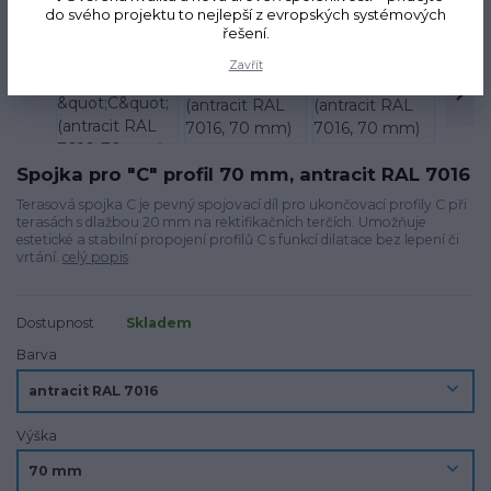
do svého projektu to nejlepší z evropských systémových
řešení.
Zavřít
Spojka pro "C" profil 70 mm, antracit RAL 7016
Terasová spojka C je pevný spojovací díl pro ukončovací profily C při
terasách s dlažbou 20 mm na rektifikačních terčích. Umožňuje
estetické a stabilní propojení profilů C s funkcí dilatace bez lepení či
vrtání.
celý popis
Dostupnost
Skladem
Barva
Výška