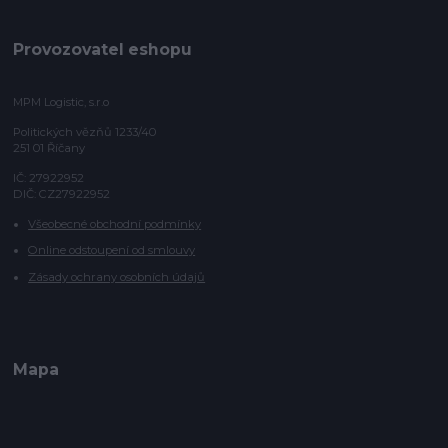
Provozovatel eshopu
MPM Logistic, s.r.o
Politických vězňů 1233/40
251 01 Říčany
IČ: 27922952
DIČ: CZ27922952
Všeobecné obchodní podmínky
Online odstoupení od smlouvy
Zásady ochrany osobních údajů
Mapa