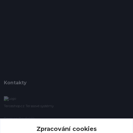
Kontakty
Terceshop.cz Terasové systémy
Roman Podolák
+420 605 740 744
Zpracování cookies