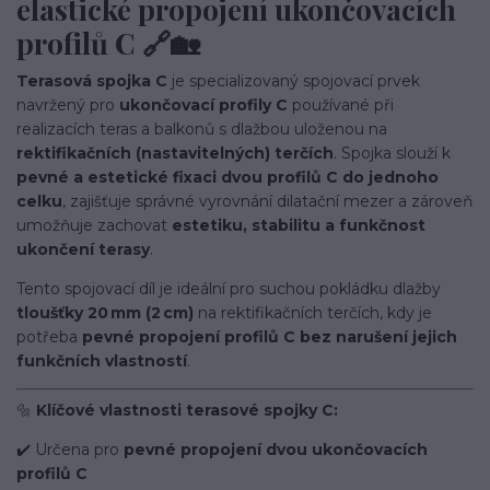
elastické propojení ukončovacích
profilů C 🔗🏡
Terasová spojka C
je specializovaný spojovací prvek
navržený pro
ukončovací profily C
používané při
realizacích teras a balkonů s dlažbou uloženou na
rektifikačních (nastavitelných) terčích
. Spojka slouží k
pevné a estetické fixaci dvou profilů C do jednoho
celku
, zajišťuje správné vyrovnání dilatační mezer a zároveň
umožňuje zachovat
estetiku, stabilitu a funkčnost
ukončení terasy
.
Tento spojovací díl je ideální pro suchou pokládku dlažby
tloušťky 20 mm (2 cm)
na rektifikačních terčích, kdy je
potřeba
pevné propojení profilů C bez narušení jejich
funkčních vlastností
.
🔩
Klíčové vlastnosti terasové spojky C:
✔️ Určena pro
pevné propojení dvou ukončovacích
profilů C