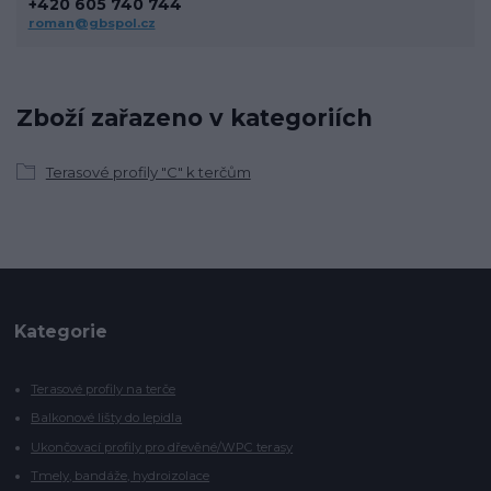
+420 605 740 744
roman@gbspol.cz
Zboží zařazeno v kategoriích
Terasové profily "C" k terčům
Kategorie
Terasové profily na terče
Balkonové lišty do lepidla
Ukončovací profily pro dřevěné/WPC terasy
Tmely, bandáže, hydroizolace