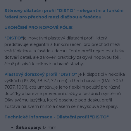
Stěnový dilatační profil "DISTO" – elegantní a funkční
řešení pro přechod mezi dlažbou a fasádou
UKONČENÍ PRO NOPOVÉ FÓLIE
"DISTO"
je inovativní plastový dilatační profil, který
představuje elegantní a funkční řešení pro přechod mezi
vnější dlažbou a fasádou domu. Tento profil nejen esteticky
dotváří detail, ale zároveň prakticky zakrývá nopovou fólii,
čímž přispívá k celkové ochraně stavby.
Plastový dorazový profil "DISTO"
je k dispozici v několika
výškách (19, 28, 38, 57, 77 mm) a třech barvách (RAL 7043,
7037, 1001), což umožňuje jeho flexibilní použití pro různé
tloušťky a barevné provedení dlažby a fasádních systémů.
Díky svému jazýčku, který dosahuje pod desku, profil
zůstává na svém místě a časem se nevysouvá ze spáry.
Technické informace - Dilatační profil "DISTO"
Šířka spáry:
12 mm