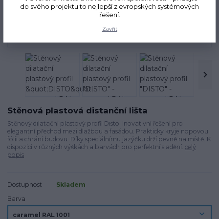
do svého projektu to nejlepší z evropských systémových
řešení.
Novinka
Zavřít
Stěnová plastová distanční lišta
Stěnový dilatační plastový profil Disto: Inovativní řešení pro
elegantní přechod mezi dlažbou a fasádou. Prakticky kryje nopovou
fólii a chrání budovu. Díky speciálnímu jazýčku drží pevně na místě. K
dispozici v různých výškách a barvách pro perfektní sladění.
celý
popis
Dostupnost
Skladem
Barva