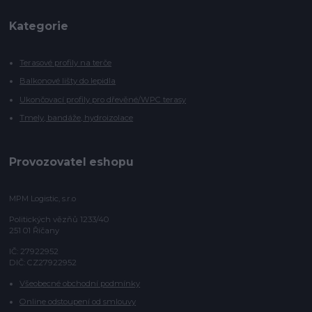
Kategorie
Terasové profily na terče
Balkonové lišty do lepidla
Ukončovací profily pro dřevěné/WPC terasy
Tmely, bandáže, hydroizolace
Provozovatel eshopu
MPM Logistic, s.r.o
Politických vězňů 1233/40
251 01 Říčany
IČ: 27922952
DIČ: CZ27922952
Všeobecné obchodní podmínky
Online odstoupení od smlouvy