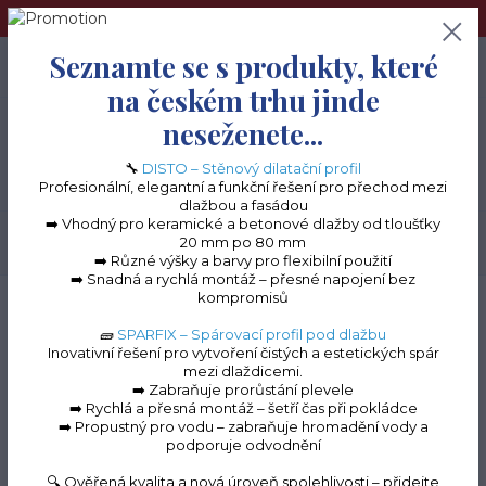
➢Terče pod dlažbu naleznete na e-shopu www.terceshop.cz!➢
Seznamte se s produkty, které
0
ks
+420 605 740 744
0 Kč
na českém trhu jinde
neseženete...
Menu
🔧
DISTO – Stěnový dilatační profil
Profesionální, elegantní a funkční řešení pro přechod mezi
dlažbou a fasádou
➡️ Vhodný pro keramické a betonové dlažby od tloušťky
20 mm po 80 mm
Hledat
➡️ Různé výšky a barvy pro flexibilní použití
➡️ Snadná a rychlá montáž – přesné napojení bez
kompromisů
Úvod
Stěnový dilatační profil "DISTO" Ukončovací profil pro nopovou fólii
Stěnový dilatační plastový profil "DISTO" - caramel RAL 1001, 28 mm
🧱
SPARFIX – Spárovací profil pod dlažbu
Inovativní řešení pro vytvoření čistých a estetických spár
Stěnový dilatační
mezi dlaždicemi.
➡️ Zabraňuje prorůstání plevele
plastový profil "DISTO" -
➡️ Rychlá a přesná montáž – šetří čas při pokládce
➡️ Propustný pro vodu – zabraňuje hromadění vody a
caramel RAL 1001, 28 mm
podporuje odvodnění
🔍 Ověřená kvalita a nová úroveň spolehlivosti – přidejte