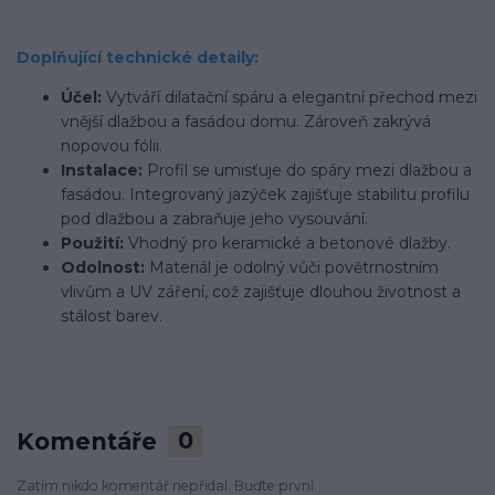
Doplňující technické detaily:
Účel:
Vytváří dilatační spáru a elegantní přechod mezi
vnější dlažbou a fasádou domu. Zároveň zakrývá
nopovou fólii.
Instalace:
Profil se umisťuje do spáry mezi dlažbou a
fasádou. Integrovaný jazýček zajišťuje stabilitu profilu
pod dlažbou a zabraňuje jeho vysouvání.
Použití:
Vhodný pro keramické a betonové dlažby.
Odolnost:
Materiál je odolný vůči povětrnostním
vlivům a UV záření, což zajišťuje dlouhou životnost a
stálost barev.
Komentáře
0
Zatím nikdo komentář nepřidal. Buďte první.