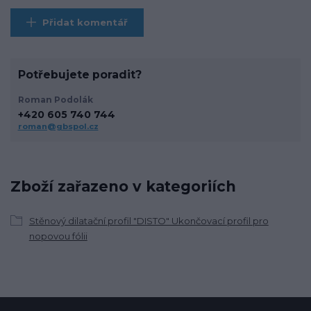
Přidat komentář
Potřebujete poradit?
Roman Podolák
+420 605 740 744
roman@gbspol.cz
Zboží zařazeno v kategoriích
Stěnový dilatační profil "DISTO" Ukončovací profil pro
nopovou fólii