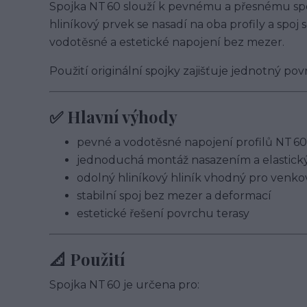
Spojka NT 60 slouží k pevnému a přesnému spo
hliníkový prvek se nasadí na oba profily a spoj 
vodotěsné a estetické napojení bez mezer.
Použití originální spojky zajišťuje jednotný po
✅ Hlavní výhody
pevné a vodotěsné napojení profilů NT 60
jednoduchá montáž nasazením a elastic
odolný hliníkový hliník vhodný pro venko
stabilní spoj bez mezer a deformací
estetické řešení povrchu terasy
📐 Použití
Spojka NT 60 je určena pro: