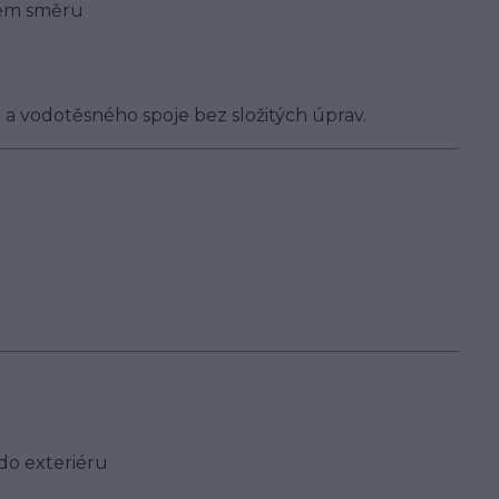
ném směru
 a vodotěsného spoje bez složitých úprav.
do exteriéru