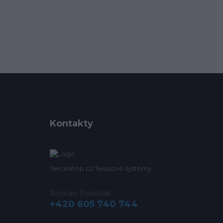
Kontakty
Terceshop.cz Terasové systémy
Roman Podolák
+420 605 740 744