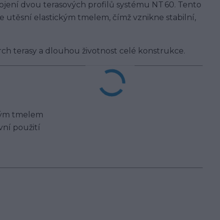
jení dvou terasových profilů systému NT 60. Tento
se utěsní elastickým tmelem, čímž vznikne stabilní,
vrch terasy a dlouhou životnost celé konstrukce.
kým tmelem
vní použití