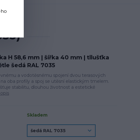
ého
á RAL 7035)
035)
ška H 58,6 mm | šířka 40 mm | tllušťka
ětle šedá RAL 7035
 pevnému a vodotěsnému spojení dvou terasových
e na oba profily a spoj se utěsní elastickým tmelem.
šťuje stabilitu, dlouhou životnost a estetické
popis
Skladem