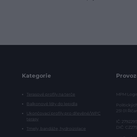
Kategorie
Provoz
Terasové profily na terče
MPM Logist
Balkonové lišty do lepidla
Politickýc
251 01 Říča
Ukončovací profily pro dřevěné/WPC
terasy
IČ: 279229
DIČ: CZ27
Tmely, bandáže, hydroizolace