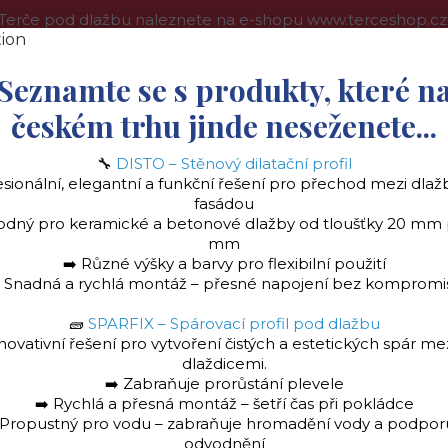
Terče pod dlažbu naleznete na e-shopu www.terceshop.cz
oprava a platba
Kontakt
Obchodní podmínky
Více
Seznamte se s produkty, které n
českém trhu jinde neseženete...
🔧
DISTO – Stěnový dilatační profil
Hledat
esionální, elegantní a funkční řešení pro přechod mezi dlaž
fasádou
odný pro keramické a betonové dlažby od tloušťky 20 mm
mm
➡️ Různé výšky a barvy pro flexibilní použití
️ Snadná a rychlá montáž – přesné napojení bez kompromi
🧱
SPARFIX – Spárovací profil pod dlažbu
la
Stěnový dilatační profil "DISTO" Ukončovac
novativní řešení pro vytvoření čistých a estetických spár me
dlaždicemi.
➡️ Zabraňuje prorůstání plevele
➡️ Rychlá a přesná montáž – šetří čas při pokládce
 Propustný pro vodu – zabraňuje hromadění vody a podpor
odvodnění