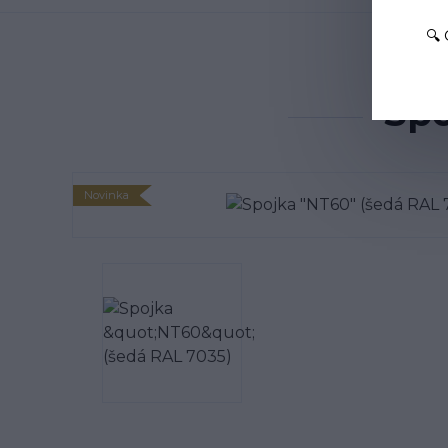
🔍
Úvod
Ter
Spo
Novinka