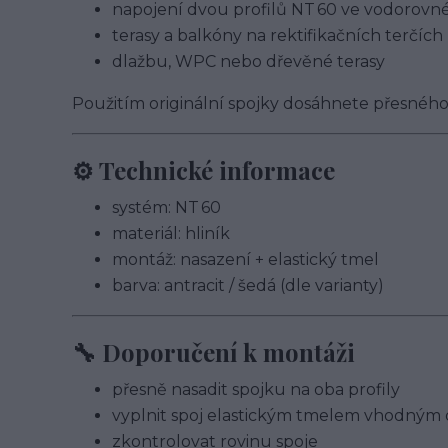
napojení dvou profilů NT 60 ve vodorov
terasy a balkóny na rektifikačních terčích
dlažbu, WPC nebo dřevěné terasy
Použitím originální spojky dosáhnete přesného
⚙️ Technické informace
systém: NT 60
materiál: hliník
montáž: nasazení + elastický tmel
barva: antracit / šedá (dle varianty)
🔧 Doporučení k montáži
přesně nasadit spojku na oba profily
vyplnit spoj elastickým tmelem vhodným 
zkontrolovat rovinu spoje