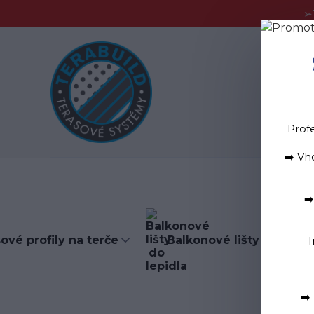
➢
Blog
D
Prof
➡️ Vh
➡
ové profily na terče
Balkonové lišty do lepid
I
➡️