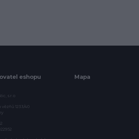
ovatel eshopu
Mapa
ic, s.r.o
h vězňů 1233/40
ny
52
922952