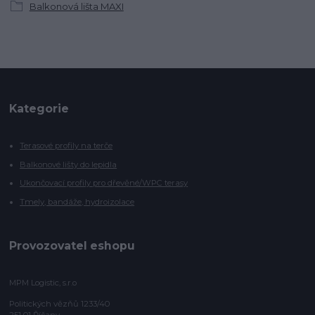
Balkonová lišta MAXI
Kategorie
Terasové profily na terče
Balkonové lišty do lepidla
Ukončovací profily pro dřevěné/WPC terasy
Tmely, bandáže, hydroizolace
Provozovatel eshopu
MPM Logistic, s.r.o
Politických vězňů 1233/40