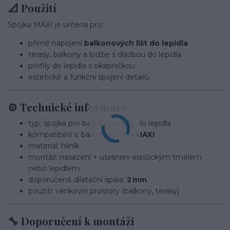
📐 Použití
Spojka MAXI je určena pro:
přímé napojení
balkonových lišt do lepidla
terasy, balkony a lodžie s dlažbou do lepidla
profily do lepidla s okapničkou
estetické a funkční spojení detailů
⚙️ Technické informace
typ: spojka pro balkonové lišty do lepidla
kompatibilní s: balkonová lišta
MAXI
materiál: hliník
montáž: nasazení + utěsnění elastickým tmelem
nebo lepidlem
doporučená dilatační spára:
2 mm
použití: venkovní prostory (balkony, terasy)
🔧 Doporučení k montáži