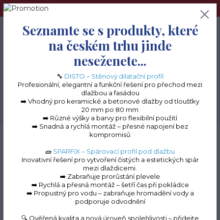
➢Terče pod dlažbu naleznete na e-shopu www.terceshop.cz!➢
Seznamte se s produkty, které
0
ks
+420 605 740 744
0 Kč
na českém trhu jinde
neseženete...
Menu
🔧
DISTO – Stěnový dilatační profil
Profesionální, elegantní a funkční řešení pro přechod mezi
dlažbou a fasádou
➡️ Vhodný pro keramické a betonové dlažby od tloušťky
20 mm po 80 mm
Hledat
➡️ Různé výšky a barvy pro flexibilní použití
➡️ Snadná a rychlá montáž – přesné napojení bez
kompromisů
Úvod
Balkonové lišty do lepidla
Balkonová lišta MAXI
Spojka k balkonové
liště MAXI (hnědá RAL 8028)
🧱
SPARFIX – Spárovací profil pod dlažbu
Inovativní řešení pro vytvoření čistých a estetických spár
Spojka k balkonové liště
mezi dlaždicemi.
➡️ Zabraňuje prorůstání plevele
MAXI (hnědá RAL 8028)
➡️ Rychlá a přesná montáž – šetří čas při pokládce
➡️ Propustný pro vodu – zabraňuje hromadění vody a
podporuje odvodnění
🔍 Ověřená kvalita a nová úroveň spolehlivosti – přidejte