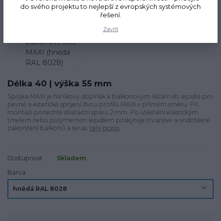
do svého projektu to nejlepší z evropských systémových
řešení.
Zavřít
Délka 40 | výška 55 mm
Spojka MAXI je hliníkový doplněk k balkonovým lištám do lepidla pro
pevné a estetické spojení dvou profilů MAXI v přímém směru. Při
montáži ponechte dilatační spáru 2 mm. Po utěsnění elastickým
tmelem nebo polymerním lepidlem poskytuje trvanlivé a vodotěsné
zakončení balkonů a teras.
celý popis
Dostupnost
Skladem
Barva