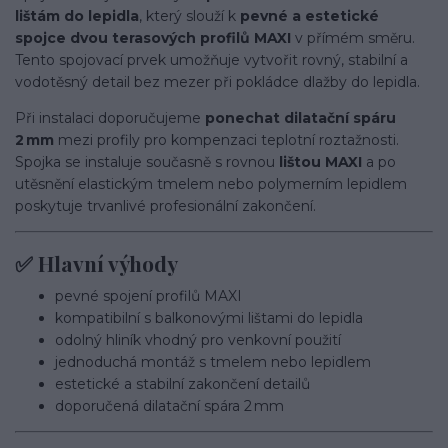
lištám do lepidla
, který slouží k
pevné a estetické
spojce dvou terasových profilů MAXI
v přímém směru.
Tento spojovací prvek umožňuje vytvořit rovný, stabilní a
vodotěsný detail bez mezer při pokládce dlažby do lepidla.
Při instalaci doporučujeme
ponechat dilatační spáru
2 mm
mezi profily pro kompenzaci teplotní roztažnosti.
Spojka se instaluje současně s rovnou
lištou MAXI
a po
utěsnění elastickým tmelem nebo polymerním lepidlem
poskytuje trvanlivé profesionální zakončení.
✅ Hlavní výhody
pevné spojení profilů MAXI
kompatibilní s balkonovými lištami do lepidla
odolný hliník vhodný pro venkovní použití
jednoduchá montáž s tmelem nebo lepidlem
estetické a stabilní zakončení detailů
doporučená dilatační spára 2 mm