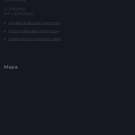
251 01 Říčany
IČ: 27922952
DIČ: CZ27922952
Všeobecné obchodní podmínky
Online odstoupení od smlouvy
Zásady ochrany osobních údajů
Mapa