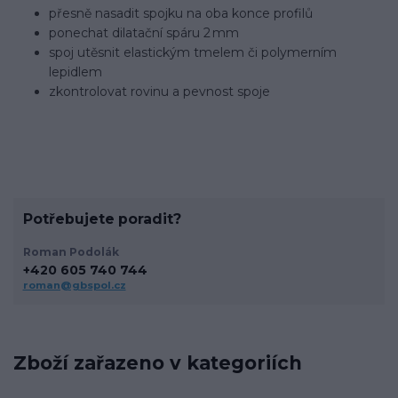
přesně nasadit spojku na oba konce profilů
ponechat dilatační spáru 2 mm
spoj utěsnit elastickým tmelem či polymerním
lepidlem
zkontrolovat rovinu a pevnost spoje
Potřebujete poradit?
Roman Podolák
+420 605 740 744
roman@gbspol.cz
Zboží zařazeno v kategoriích