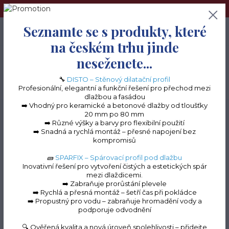
➢Terče pod dlažbu naleznete na e-shopu www.terceshop.cz!➢
Seznamte se s produkty, které
0
ks
+420 605 740 744
0 Kč
na českém trhu jinde
neseženete...
Menu
🔧
DISTO – Stěnový dilatační profil
Profesionální, elegantní a funkční řešení pro přechod mezi
dlažbou a fasádou
➡️ Vhodný pro keramické a betonové dlažby od tloušťky
20 mm po 80 mm
Hledat
➡️ Různé výšky a barvy pro flexibilní použití
➡️ Snadná a rychlá montáž – přesné napojení bez
kompromisů
Úvod
Balkonové lišty do lepidla
Balkonová lišta ECO 300
Spojka k
balkonové liště ECO 300 (Hnědý RAL 8019)
🧱
SPARFIX – Spárovací profil pod dlažbu
Inovativní řešení pro vytvoření čistých a estetických spár
Spojka k balkonové liště
mezi dlaždicemi.
➡️ Zabraňuje prorůstání plevele
ECO 300 (Hnědý RAL
➡️ Rychlá a přesná montáž – šetří čas při pokládce
➡️ Propustný pro vodu – zabraňuje hromadění vody a
8019)
podporuje odvodnění
🔍 Ověřená kvalita a nová úroveň spolehlivosti – přidejte