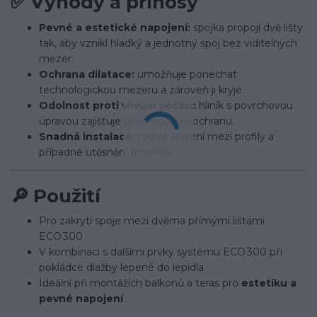
✅
Výhody a přínosy
Pevné a estetické napojení:
spojka propojí dvě lišty
tak, aby vznikl hladký a jednotný spoj bez viditelných
mezer.
Ochrana dilatace:
umožňuje ponechat
technologickou mezeru a zároveň ji kryje.
Odolnost proti vlivům počasí:
hliník s povrchovou
úpravou zajišťuje dlouhodobou ochranu.
Snadná instalace:
rychlé vložení mezi profily a
případné utěsnění tmelem.
🔎
Použití
Pro zakrytí spoje mezi dvěma přímými lištami
ECO 300
V kombinaci s dalšími prvky systému ECO 300 při
pokládce dlažby lepené do lepidla
Ideální při montážích balkonů a teras pro
estetiku a
pevné napojení