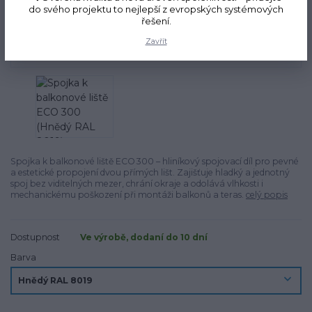
do svého projektu to nejlepší z evropských systémových
řešení.
Novinka
Zavřít
Spojka k balkonové liště ECO 300 – hliníkový spojovací díl pro pevné
a estetické propojení dvou přímých lišt. Zajišťuje hladký a jednotný
spoj bez viditelných mezer, chrání okraje a odolává vlhkosti i
mechanickému poškození při montáži balkonů a teras.
celý popis
Dostupnost
Ve výrobě, dodaní do 10 dní
Barva