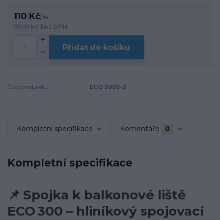
110 Kč
/
ks
90,91 Kč
bez DPH
Přidat do košíku
Číslo produktu:
ECO 300S-2
Kompletní specifikace
Komentáře
0
Kompletní specifikace
📌
Spojka k balkonové liště
ECO 300 – hliníkový spojovací