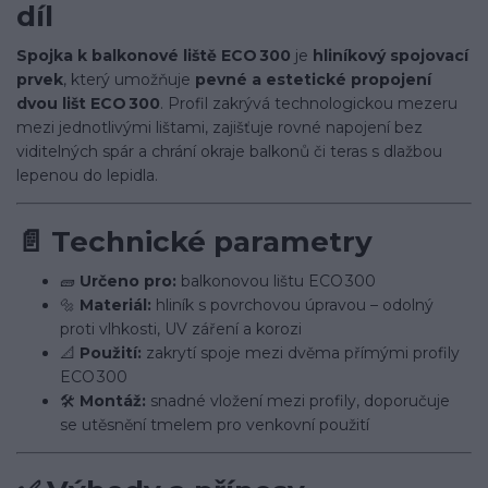
díl
Spojka k balkonové liště ECO 300
je
hliníkový spojovací
prvek
, který umožňuje
pevné a estetické propojení
dvou lišt ECO 300
. Profil zakrývá technologickou mezeru
mezi jednotlivými lištami, zajišťuje rovné napojení bez
viditelných spár a chrání okraje balkonů či teras s dlažbou
lepenou do lepidla.
📄
Technické parametry
🧱
Určeno pro:
balkonovou lištu ECO 300
🔩
Materiál:
hliník s povrchovou úpravou – odolný
proti vlhkosti, UV záření a korozi
📐
Použití:
zakrytí spoje mezi dvěma přímými profily
ECO 300
🛠️
Montáž:
snadné vložení mezi profily, doporučuje
se utěsnění tmelem pro venkovní použití