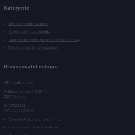
Kategorie
Terasové profily na terče
Balkonové lišty do lepidla
Ukončovací profily pro dřevěné/WPC terasy
Tmely, bandáže, hydroizolace
Provozovatel eshopu
MPM Logistic, s.r.o
Politických vězňů 1233/40
251 01 Říčany
IČ: 27922952
DIČ: CZ27922952
Všeobecné obchodní podmínky
Online odstoupení od smlouvy