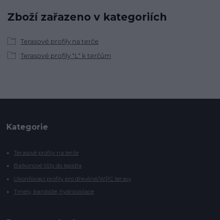
Zboží zařazeno v kategoriích
Terasové profily na terče
Terasové profily "L" k terčům
Kategorie
Terasové profily na terče
Balkonové lišty do lepidla
Ukončovací profily pro dřevěné/WPC terasy
Tmely, bandáže, hydroizolace