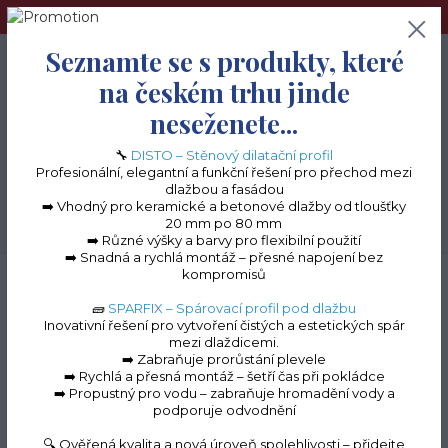
➢Terče pod dlažbu naleznete na e-shopu www.terceshop.cz!➢
Seznamte se s produkty, které
0
ks
+420 605 740 744
0 Kč
na českém trhu jinde
neseženete...
Menu
🔧
DISTO – Stěnový dilatační profil
Profesionální, elegantní a funkční řešení pro přechod mezi
dlažbou a fasádou
➡️ Vhodný pro keramické a betonové dlažby od tloušťky
20 mm po 80 mm
Hledat
➡️ Různé výšky a barvy pro flexibilní použití
➡️ Snadná a rychlá montáž – přesné napojení bez
kompromisů
Úvod
Terasové profily na terče
Terasové profily "L" k terčům
Roh vnější k
"L" profilům (hnědá RAL 8017, 130 mm)
🧱
SPARFIX – Spárovací profil pod dlažbu
Inovativní řešení pro vytvoření čistých a estetických spár
Roh vnější k "L" profilům
mezi dlaždicemi.
➡️ Zabraňuje prorůstání plevele
(hnědá RAL 8017, 130
➡️ Rychlá a přesná montáž – šetří čas při pokládce
➡️ Propustný pro vodu – zabraňuje hromadění vody a
mm)
podporuje odvodnění
🔍 Ověřená kvalita a nová úroveň spolehlivosti – přidejte