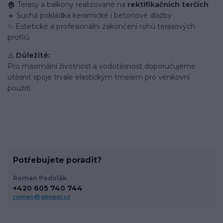
🏠 Terasy a balkony realizované na
rektifikačních terčích
🔹 Suchá pokládka keramické i betonové dlažby
✨ Estetické a profesionální zakončení rohů terasových
profilů
⚠️
Důležité:
Pro maximální životnost a vodotěsnost doporučujeme
utěsnit spoje trvale elastickým tmelem pro venkovní
použití.
Potřebujete poradit?
Roman Podolák
+420 605 740 744
roman@gbspol.cz