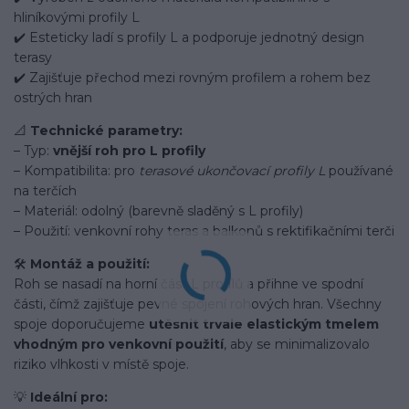
hliníkovými profily L
✔️ Esteticky ladí s profily L a podporuje jednotný design
terasy
✔️ Zajišťuje přechod mezi rovným profilem a rohem bez
ostrých hran
📐
Technické parametry:
– Typ:
vnější roh pro L profily
– Kompatibilita: pro
terasové ukončovací profily L
používané
na terčích
– Materiál: odolný (barevně sladěný s L profily)
– Použití: venkovní rohy teras a balkonů s rektifikačními terči
🛠️
Montáž a použití:
Roh se nasadí na horní část L profilů a přihne ve spodní
části, čímž zajišťuje pevné spojení rohových hran. Všechny
spoje doporučujeme
utěsnit trvale elastickým tmelem
vhodným pro venkovní použití
, aby se minimalizovalo
riziko vlhkosti v místě spoje.
💡
Ideální pro: