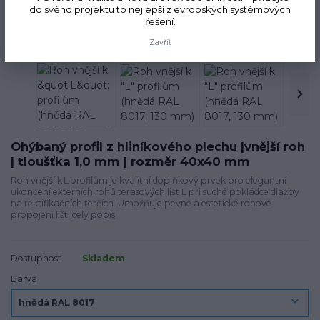
do svého projektu to nejlepší z evropských systémových
řešení.
Novinka
Zavřít
Ohýbaný profil z hliníkového plechu |vnější roh
| tloušťka 1,0 mm | rozměr 40x40 mm
Roh vnější k L profilům je kvalitní doplňkový prvek pro elegantní
ukončení externích rohů terasových lišt L při suché pokládce dlažby
na rektifikačních terčích. Umožňuje pevné a estetické rohové
propojení lišt.
celý popis
Dostupnost
Skladem
Barva