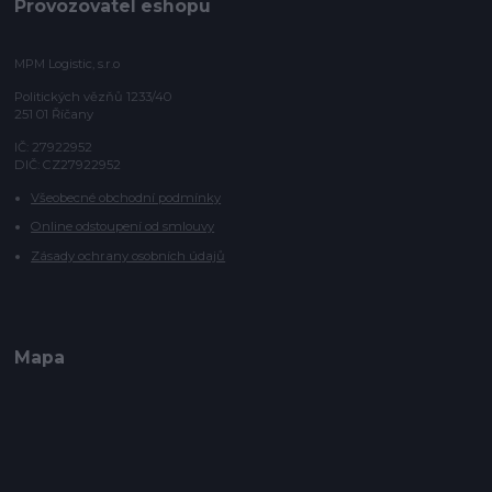
Provozovatel eshopu
MPM Logistic, s.r.o
Politických vězňů 1233/40
251 01 Říčany
IČ: 27922952
DIČ: CZ27922952
Všeobecné obchodní podmínky
Online odstoupení od smlouvy
Zásady ochrany osobních údajů
Mapa