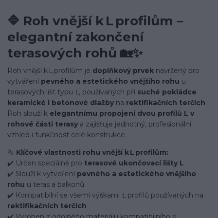
🔷
Roh vnější k L profilům –
elegantní zakončení
🏡✨
terasových rohů
Roh vnější k L profilům je
doplňkový prvek
navržený pro
vytváření
pevného a estetického vnějšího rohu
u
terasových lišt typu
L
, používaných při
suché pokládce
keramické i betonové dlažby
na
rektifikačních terčích
.
Roh slouží k
elegantnímu propojení dvou profilů L v
rohové části terasy
a zajišťuje jednotný, profesionální
vzhled i funkčnost celé konstrukce.
🔩
Klíčové vlastnosti rohu vnější k L profilům:
✔️ Určen speciálně pro
terasové ukončovací lišty L
✔️ Slouží k vytvoření
pevného a estetického vnějšího
rohu
u teras a balkonů
✔️ Kompatibilní se všemi výškami
L
profilů používaných na
rektifikačních terčích
✔️ Vyroben z odolného materiálu kompatibilního s