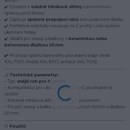
terčích
✔️ Vyroben z
odolné hliníkové slitiny
s povrchovou
úpravou proti korozi
✔️ Zajišťuje
správné propojení rohů
bez poškození dlažby
✔️ Perfektně esteticky navazuje na C profily i celý systém
ukončení terasy
✔️ Ideální pro terasy a balkony s
keramickou nebo
betonovou dlažbou 20 mm
✔️
Možnost výběru barevného provedení (např. šedá
RAL 7001, hnědá RAL 8017, antracit RAL 7016)
📐
Technické parametry:
– Typ:
vnější roh pro C profily
– Kompatibilita: pro ukončovací profily C používané na
terčích
– Materiál: hliníková slitina s odolným povrchem
– Použití: terasy a balkony na rektifikačních terčích s dlažbou
20 mm
💡
Použití: