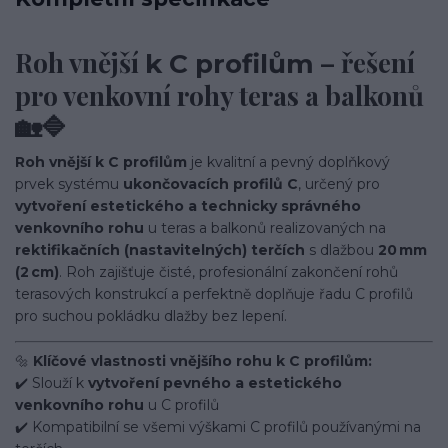
Roh vnější
– řešení
k C profilům
pro venkovní rohy teras a balkonů
🏡🔷
Roh vnější k C profilům
je kvalitní a pevný doplňkový
prvek systému
ukončovacích profilů C
, určený pro
vytvoření estetického a technicky správného
venkovního rohu
u teras a balkonů realizovaných na
rektifikačních (nastavitelných) terčích
s dlažbou
20 mm
(2 cm)
. Roh zajišťuje čisté, profesionální zakončení rohů
terasových konstrukcí a perfektně doplňuje řadu C profilů
pro suchou pokládku dlažby bez lepení.
🔩
Klíčové vlastnosti vnějšího rohu k C profilům:
✔️ Slouží k
vytvoření pevného a estetického
venkovního rohu
u C profilů
✔️ Kompatibilní se všemi výškami C profilů používanými na