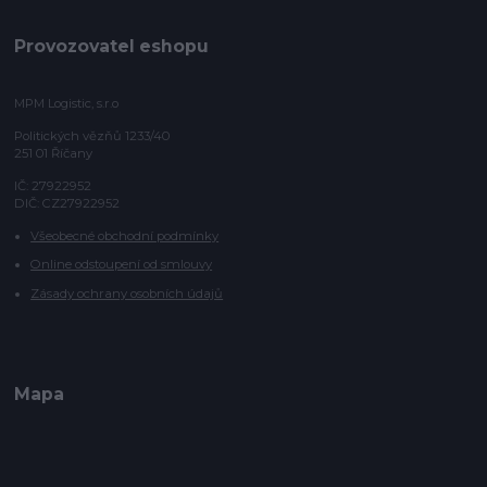
Provozovatel eshopu
MPM Logistic, s.r.o
Politických vězňů 1233/40
251 01 Říčany
IČ: 27922952
DIČ: CZ27922952
Všeobecné obchodní podmínky
Online odstoupení od smlouvy
Zásady ochrany osobních údajů
Mapa