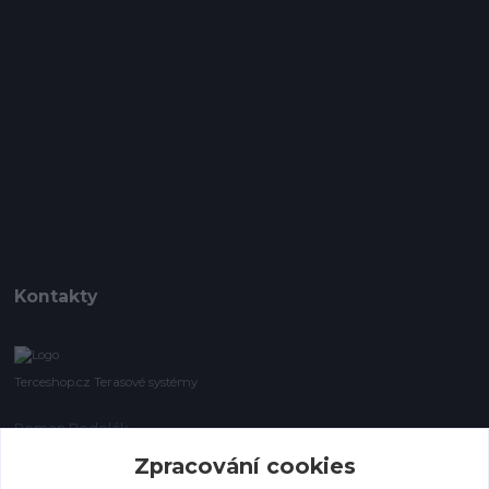
Kontakty
Terceshop.cz Terasové systémy
Roman Podolák
+420 605 740 744
Zpracování cookies