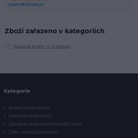
roman@gbspol.cz
Zboží zařazeno v kategoriích
Terasové profily "C" k terčům
Kategorie
Terasové profily na terče
Balkonové lišty do lepidla
Ukončovací profily pro dřevěné/WPC terasy
Tmely, bandáže, hydroizolace