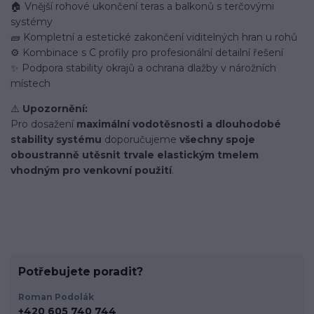
🏠 Vnější rohové ukončení teras a balkonů s terčovými
systémy
🧱 Kompletní a estetické zakončení viditelných hran u rohů
⚙️ Kombinace s C profily pro profesionální detailní řešení
✨ Podpora stability okrajů a ochrana dlažby v nárožních
místech
⚠️
Upozornění:
Pro dosažení
maximální vodotěsnosti a dlouhodobé
stability systému
doporučujeme
všechny spoje
oboustranně utěsnit trvale elastickým tmelem
vhodným pro venkovní použití
.
Potřebujete poradit?
Roman Podolák
+420 605 740 744