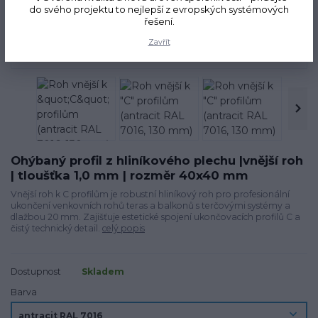
do svého projektu to nejlepší z evropských systémových
řešení.
Zavřít
Ohýbaný profil z hliníkového plechu |vnější roh
| tloušťka 1,0 mm | rozměr 40x40 mm
Vnější roh k C profilům je robustní hliníkový roh pro profesionální
ukončení venkovních rohů teras a balkonů s terčovými systémy a
dlažbou 20 mm. Zajišťuje estetické spojení ukončovacích profilů C a
čistý technický detail.
celý popis
Dostupnost
Skladem
Barva