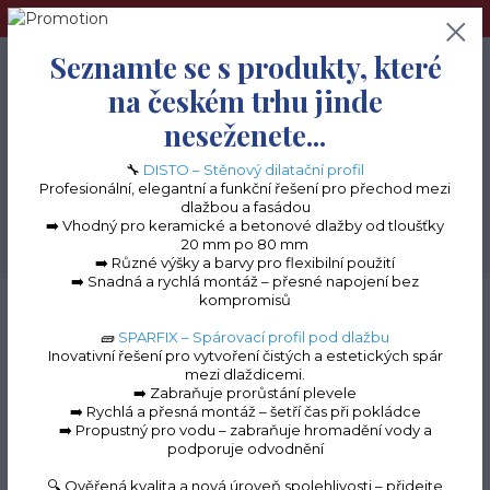
➢Terče pod dlažbu naleznete na e-shopu www.terceshop.cz!➢
Seznamte se s produkty, které
0
ks
+420 605 740 744
0 Kč
na českém trhu jinde
neseženete...
Menu
🔧
DISTO – Stěnový dilatační profil
Profesionální, elegantní a funkční řešení pro přechod mezi
dlažbou a fasádou
➡️ Vhodný pro keramické a betonové dlažby od tloušťky
20 mm po 80 mm
Hledat
➡️ Různé výšky a barvy pro flexibilní použití
➡️ Snadná a rychlá montáž – přesné napojení bez
kompromisů
Úvod
Terasové profily na terče
Terasové profily "C" k terčům
Roh vnější k
"C" profilům (antracit RAL 7016, 130 mm)
🧱
SPARFIX – Spárovací profil pod dlažbu
Inovativní řešení pro vytvoření čistých a estetických spár
Roh vnější k "C" profilům
mezi dlaždicemi.
➡️ Zabraňuje prorůstání plevele
(antracit RAL 7016, 130
➡️ Rychlá a přesná montáž – šetří čas při pokládce
➡️ Propustný pro vodu – zabraňuje hromadění vody a
mm)
podporuje odvodnění
🔍 Ověřená kvalita a nová úroveň spolehlivosti – přidejte