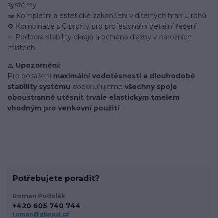
systémy
🧱 Kompletní a estetické zakončení viditelných hran u rohů
⚙️ Kombinace s C profily pro profesionální detailní řešení
✨ Podpora stability okrajů a ochrana dlažby v nárožních
místech
⚠️
Upozornění:
Pro dosažení
maximální vodotěsnosti a dlouhodobé
stability systému
doporučujeme
všechny spoje
oboustranně utěsnit trvale elastickým tmelem
vhodným pro venkovní použití
.
Potřebujete poradit?
Roman Podolák
+420 605 740 744
roman@gbspol.cz