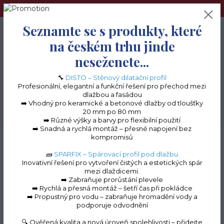
➢Terče pod dlažbu naleznete na e-shopu www.terceshop.cz!➢
Seznamte se s produkty, které
0
ks
+420 605 740 744
0 Kč
na českém trhu jinde
neseženete...
Menu
🔧
DISTO – Stěnový dilatační profil
Profesionální, elegantní a funkční řešení pro přechod mezi
dlažbou a fasádou
➡️ Vhodný pro keramické a betonové dlažby od tloušťky
20 mm po 80 mm
Hledat
➡️ Různé výšky a barvy pro flexibilní použití
➡️ Snadná a rychlá montáž – přesné napojení bez
kompromisů
Úvod
Terasové profily na terče
Terasové profily "C" k terčům
Roh vnější k
"C" profilům (hnědá RAL 8017, 140 mm)
🧱
SPARFIX – Spárovací profil pod dlažbu
Inovativní řešení pro vytvoření čistých a estetických spár
Roh vnější k "C" profilům
mezi dlaždicemi.
➡️ Zabraňuje prorůstání plevele
(hnědá RAL 8017, 140
➡️ Rychlá a přesná montáž – šetří čas při pokládce
➡️ Propustný pro vodu – zabraňuje hromadění vody a
mm)
podporuje odvodnění
🔍 Ověřená kvalita a nová úroveň spolehlivosti – přidejte