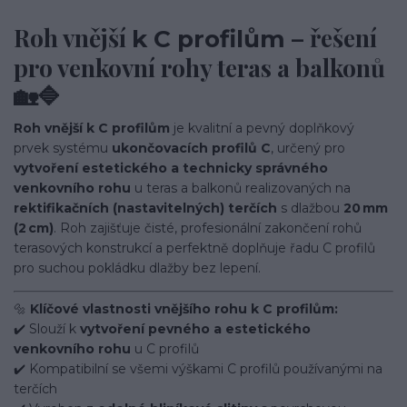
Roh vnější
– řešení
k C profilům
pro venkovní rohy teras a balkonů
🏡🔷
Roh vnější k C profilům
je kvalitní a pevný doplňkový
prvek systému
ukončovacích profilů C
, určený pro
vytvoření estetického a technicky správného
venkovního rohu
u teras a balkonů realizovaných na
rektifikačních (nastavitelných) terčích
s dlažbou
20 mm
(2 cm)
. Roh zajišťuje čisté, profesionální zakončení rohů
terasových konstrukcí a perfektně doplňuje řadu C profilů
pro suchou pokládku dlažby bez lepení.
🔩
Klíčové vlastnosti vnějšího rohu k C profilům:
✔️ Slouží k
vytvoření pevného a estetického
venkovního rohu
u C profilů
✔️ Kompatibilní se všemi výškami C profilů používanými na
terčích