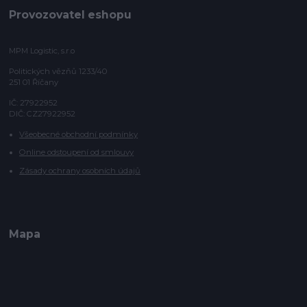
Provozovatel eshopu
MPM Logistic, s.r.o
Politických vězňů 1233/40
251 01 Říčany
IČ: 27922952
DIČ: CZ27922952
Všeobecné obchodní podmínky
Online odstoupení od smlouvy
Zásady ochrany osobních údajů
Mapa