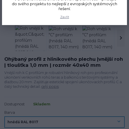
do svého projektu to nejlepší z evropských systémových
řešení.
Zavřít
Ohýbaný profil z hliníkového plechu |vnější roh
| tloušťka 1,0 mm | rozměr 40x40 mm
Vnější roh k C profilům je robustní hliníkový roh pro profesionální
ukončení venkovních rohů teras a balkonů s terčovými systémy a
dlažbou 20 mm. Zajišťuje estetické spojení ukončovacích profilů C a
čistý technický detail.
celý popis
Dostupnost
Skladem
Barva