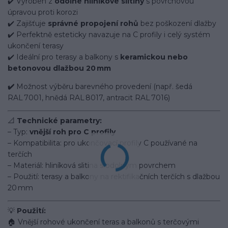
✔️ Vyroben z
odolné hliníkové slitiny
s povrchovou
úpravou proti korozi
✔️ Zajišťuje
správné propojení rohů
bez poškození dlažby
✔️ Perfektně esteticky navazuje na C profily i celý systém
ukončení terasy
✔️ Ideální pro terasy a balkony s
keramickou nebo
betonovou dlažbou 20 mm
✔️
Možnost výběru barevného provedení (např. šedá
RAL 7001, hnědá RAL 8017, antracit RAL 7016)
📐
Technické parametry:
– Typ:
vnější roh pro C profily
– Kompatibilita: pro ukončovací profily C používané na
terčích
– Materiál: hliníková slitina s odolným povrchem
– Použití: terasy a balkony na rektifikačních terčích s dlažbou
20 mm
💡
Použití:
🏠 Vnější rohové ukončení teras a balkonů s terčovými