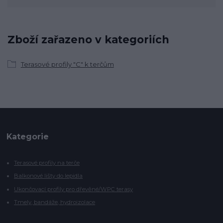
Zboží zařazeno v kategoriích
Terasové profily "C" k terčům
Kategorie
Terasové profily na terče
Balkonové lišty do lepidla
Ukončovací profily pro dřevěné/WPC terasy
Tmely, bandáže, hydroizolace