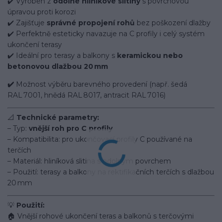
✔️ Vyroben z
odolné hliníkové slitiny
s povrchovou
úpravou proti korozi
✔️ Zajišťuje
správné propojení rohů
bez poškození dlažby
✔️ Perfektně esteticky navazuje na C profily i celý systém
ukončení terasy
✔️ Ideální pro terasy a balkony s
keramickou nebo
betonovou dlažbou 20 mm
✔️
Možnost výběru barevného provedení (např. šedá
RAL 7001, hnědá RAL 8017, antracit RAL 7016)
📐
Technické parametry:
– Typ:
vnější roh pro C profily
– Kompatibilita: pro ukončovací profily C používané na
terčích
– Materiál: hliníková slitina s odolným povrchem
– Použití: terasy a balkony na rektifikačních terčích s dlažbou
20 mm
💡
Použití:
🏠 Vnější rohové ukončení teras a balkonů s terčovými