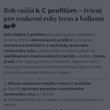
Roh vnější
– řešení
k C profilům
pro venkovní rohy teras a balkonů
🏡🔷
Roh vnější k C profilům
je kvalitní a pevný doplňkový
prvek systému
ukončovacích profilů C
, určený pro
vytvoření estetického a technicky správného
venkovního rohu
u teras a balkonů realizovaných na
rektifikačních (nastavitelných) terčích
s dlažbou
20 mm
(2 cm)
. Roh zajišťuje čisté, profesionální zakončení rohů
terasových konstrukcí a perfektně doplňuje řadu C profilů
pro suchou pokládku dlažby bez lepení.
🔩
Klíčové vlastnosti vnějšího rohu k C profilům:
✔️ Slouží k
vytvoření pevného a estetického
venkovního rohu
u C profilů
✔️ Kompatibilní se všemi výškami C profilů používanými na
terčích