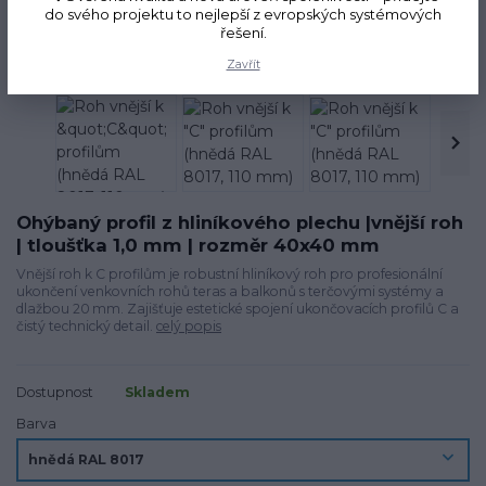
do svého projektu to nejlepší z evropských systémových
řešení.
Zavřít
Ohýbaný profil z hliníkového plechu |vnější roh
| tloušťka 1,0 mm | rozměr 40x40 mm
Vnější roh k C profilům je robustní hliníkový roh pro profesionální
ukončení venkovních rohů teras a balkonů s terčovými systémy a
dlažbou 20 mm. Zajišťuje estetické spojení ukončovacích profilů C a
čistý technický detail.
celý popis
Dostupnost
Skladem
Barva