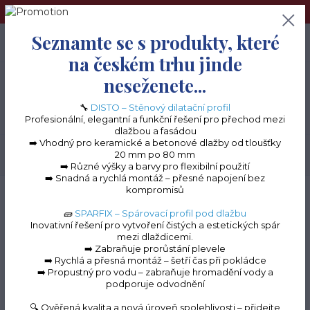
➢Terče pod dlažbu naleznete na e-shopu www.terceshop.cz!➢
Seznamte se s produkty, které
0
ks
+420 605 740 744
0 Kč
na českém trhu jinde
neseženete...
Menu
🔧
DISTO – Stěnový dilatační profil
Profesionální, elegantní a funkční řešení pro přechod mezi
dlažbou a fasádou
➡️ Vhodný pro keramické a betonové dlažby od tloušťky
20 mm po 80 mm
Hledat
➡️ Různé výšky a barvy pro flexibilní použití
➡️ Snadná a rychlá montáž – přesné napojení bez
kompromisů
Úvod
Terasové profily na terče
Terasové profily "C" k terčům
Roh vnější k
"C" profilům (hnědá RAL 8017, 110 mm)
🧱
SPARFIX – Spárovací profil pod dlažbu
Inovativní řešení pro vytvoření čistých a estetických spár
Roh vnější k "C" profilům
mezi dlaždicemi.
➡️ Zabraňuje prorůstání plevele
(hnědá RAL 8017, 110
➡️ Rychlá a přesná montáž – šetří čas při pokládce
➡️ Propustný pro vodu – zabraňuje hromadění vody a
mm)
podporuje odvodnění
🔍 Ověřená kvalita a nová úroveň spolehlivosti – přidejte