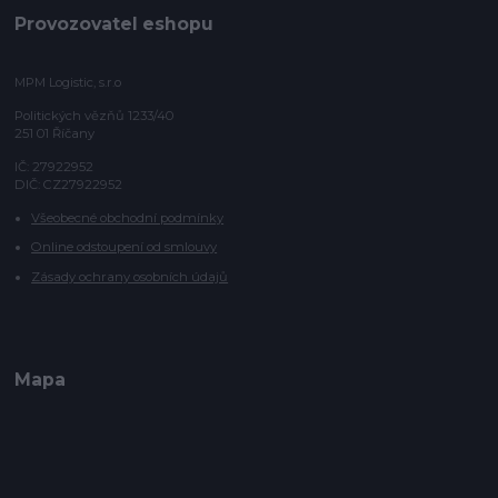
Provozovatel eshopu
MPM Logistic, s.r.o
Politických vězňů 1233/40
251 01 Říčany
IČ: 27922952
DIČ: CZ27922952
Všeobecné obchodní podmínky
Online odstoupení od smlouvy
Zásady ochrany osobních údajů
Mapa