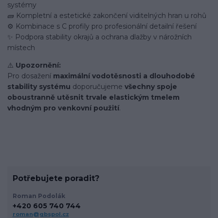
systémy
🧱 Kompletní a estetické zakončení viditelných hran u rohů
⚙️ Kombinace s C profily pro profesionální detailní řešení
✨ Podpora stability okrajů a ochrana dlažby v nárožních
místech
⚠️
Upozornění:
Pro dosažení
maximální vodotěsnosti a dlouhodobé
stability systému
doporučujeme
všechny spoje
oboustranně utěsnit trvale elastickým tmelem
vhodným pro venkovní použití
.
Potřebujete poradit?
Roman Podolák
+420 605 740 744
roman@gbspol.cz