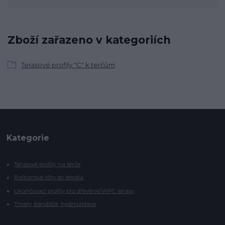
Zboží zařazeno v kategoriích
Terasové profily "C" k terčům
Kategorie
Terasové profily na terče
Balkonové lišty do lepidla
Ukončovací profily pro dřevěné/WPC terasy
Tmely, bandáže, hydroizolace