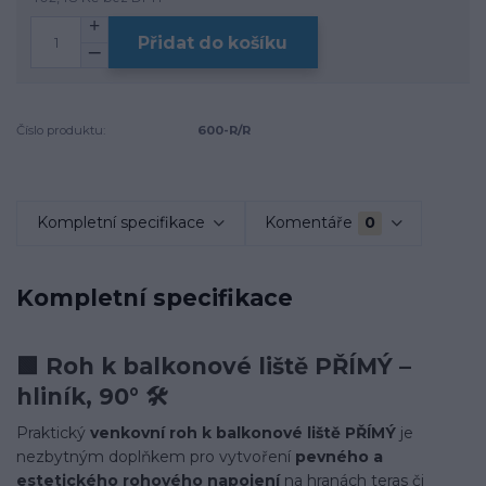
Přidat do košíku
Číslo produktu:
600-R/R
Kompletní specifikace
Komentáře
0
Kompletní specifikace
🟩 Roh k balkonové liště PŘÍMÝ –
hliník, 90° 🛠️
Praktický
venkovní roh k balkonové liště PŘÍMÝ
je
nezbytným doplňkem pro vytvoření
pevného a
estetického rohového napojení
na hranách teras či