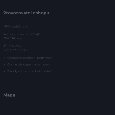
Provozovatel eshopu
MPM Logistic, s.r.o
Politických vězňů 1233/40
251 01 Říčany
IČ: 27922952
DIČ: CZ27922952
Všeobecné obchodní podmínky
Online odstoupení od smlouvy
Zásady ochrany osobních údajů
Mapa