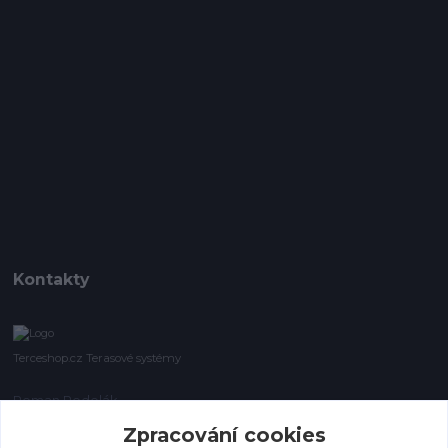
Kontakty
Terceshop.cz Terasové systémy
Roman Podolák
+420 605 740 744
Zpracování cookies