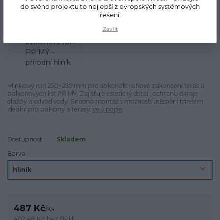
do svého projektu to nejlepší z evropských systémových
řešení.
Zavřít
Hliníkový roh 250×250 mm pro dokonalé rohové zakončení teras a
balkonových lišt PŘÍMÝ. Zajišťuje estetický detail, ochranu okraje
dlažby a odvod vody. Snadná montáž s možností utěsnění tmelem.
Ideální pro balkony a terasy.
celý popis
Dostupnost
Skladem
Barva
487 Kč
/
Ks
402,48 Kč
bez DPH