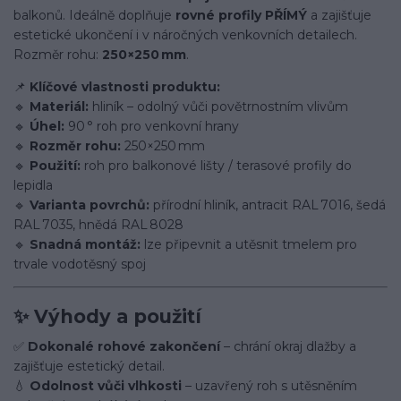
balkonů. Ideálně doplňuje
rovné profily PŘÍMÝ
a zajišťuje
estetické ukončení i v náročných venkovních detailech.
Rozměr rohu:
250×250 mm
.
📌
Klíčové vlastnosti produktu:
🔹
Materiál:
hliník – odolný vůči povětrnostním vlivům
🔹
Úhel:
90 ° roh pro venkovní hrany
🔹
Rozměr rohu:
250×250 mm
🔹
Použití:
roh pro balkonové lišty / terasové profily do
lepidla
🔹
Varianta povrchů:
přírodní hliník, antracit RAL 7016, šedá
RAL 7035, hnědá RAL 8028
🔹
Snadná montáž:
lze připevnit a utěsnit tmelem pro
trvale vodotěsný spoj
✨ Výhody a použití
✅
Dokonalé rohové zakončení
– chrání okraj dlažby a
zajišťuje estetický detail.
💧
Odolnost vůči vlhkosti
– uzavřený roh s utěsněním