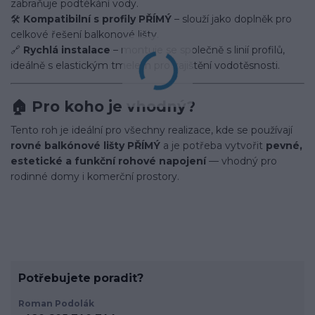
zabraňuje podtékání vody.
🛠️
Kompatibilní s profily PŘÍMÝ
– slouží jako doplněk pro
celkové řešení balkonové lišty.
🔗
Rychlá instalace
– montuje se společně s linií profilů,
ideálně s elastickým tmelem pro zajištění vodotěsnosti.
🏠 Pro koho je vhodný?
Tento roh je ideální pro všechny realizace, kde se používají
rovné balkónové lišty PŘÍMÝ
a je potřeba vytvořit
pevné,
estetické a funkční rohové napojení
— vhodný pro
rodinné domy i komerční prostory.
Potřebujete poradit?
Roman Podolák