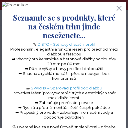
➢Terče pod dlažbu naleznete na e-shopu www.terceshop.cz!➢
Seznamte se s produkty, které
0
ks
+420 605 740 744
0 Kč
na českém trhu jinde
neseženete...
Menu
🔧
DISTO – Stěnový dilatační profil
Profesionální, elegantní a funkční řešení pro přechod mezi
dlažbou a fasádou
➡️ Vhodný pro keramické a betonové dlažby od tloušťky
20 mm po 80 mm
Hledat
➡️ Různé výšky a barvy pro flexibilní použití
➡️ Snadná a rychlá montáž – přesné napojení bez
kompromisů
Úvod
Balkonové lišty do lepidla
Balkonová lišta PŘÍMA
Roh k balkonové
liště PŔÍMÝ - přírodní hliník
🧱
SPARFIX – Spárovací profil pod dlažbu
Inovativní řešení pro vytvoření čistých a estetických spár
Roh k balkonové liště
mezi dlaždicemi.
➡️ Zabraňuje prorůstání plevele
PŔÍMÝ - přírodní hliník
➡️ Rychlá a přesná montáž – šetří čas při pokládce
➡️ Propustný pro vodu – zabraňuje hromadění vody a
podporuje odvodnění
🔍 Ověřená kvalita a nová úroveň spolehlivosti – přidejte