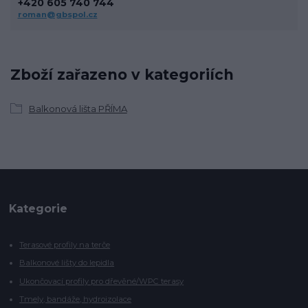
+420 605 740 744
roman@gbspol.cz
Zboží zařazeno v kategoriích
Balkonová lišta PŘÍMA
Kategorie
Terasové profily na terče
Balkonové lišty do lepidla
Ukončovací profily pro dřevěné/WPC terasy
Tmely, bandáže, hydroizolace