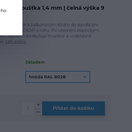
mm | tloušťka 1,4 mm | čelná výška 9
ého
íkový doplněk k balkonovým lištám do lepidla pro
jení profilů OKAP v rohu. Po utěsnění elastickým
m lepidlem poskytuje trvanlivé a vodotěsné
as.
celý popis
Skladem
Přidat do košíku