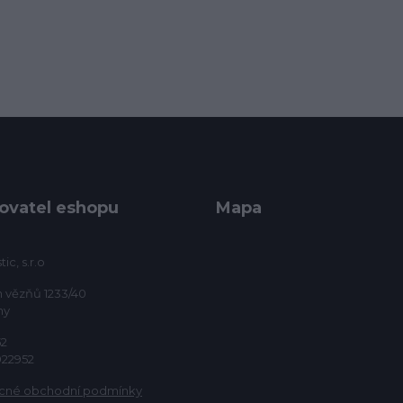
ovatel eshopu
Mapa
ic, s.r.o
h vězňů 1233/40
ny
52
922952
cné obchodní podmínky