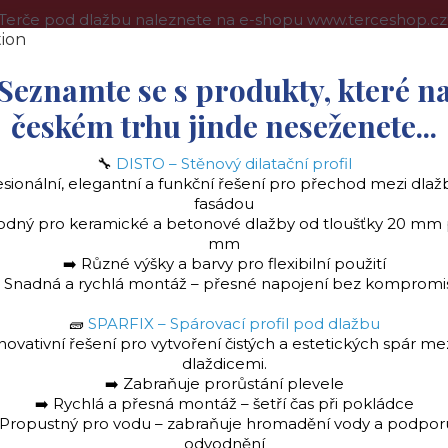
Terče pod dlažbu naleznete na e-shopu www.terceshop.cz
oprava a platba
Kontakt
Obchodní podmínky
Více
Seznamte se s produkty, které n
českém trhu jinde neseženete...
🔧
DISTO – Stěnový dilatační profil
Hledat
esionální, elegantní a funkční řešení pro přechod mezi dlaž
fasádou
odný pro keramické a betonové dlažby od tloušťky 20 mm
mm
➡️ Různé výšky a barvy pro flexibilní použití
la
Stěnový dilatační profil "DISTO" Ukončovac
️ Snadná a rychlá montáž – přesné napojení bez kompromi
🧱
SPARFIX – Spárovací profil pod dlažbu
novativní řešení pro vytvoření čistých a estetických spár me
é lišty do lepidla
Balkonová lišta OKAP
Roh k balkonové liště OKAP -
dlaždicemi.
➡️ Zabraňuje prorůstání plevele
onové liště OKAP - hně
➡️ Rychlá a přesná montáž – šetří čas při pokládce
 Propustný pro vodu – zabraňuje hromadění vody a podpor
odvodnění