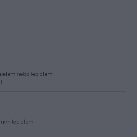
tmelem nebo lepidlem
y)
rním lepidlem