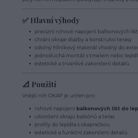
✅ Hlavní výhody
precizní rohové napojení balkonových li
chrání okraje dlažby a konstrukci terasy
odolný hliníkový materiál vhodný do exte
jednoduchá montáž s tmelem nebo lepid
estetické a trvanlivé zakončení detailů
📐 Použití
Vnější roh OKAP je určen pro:
rohové napojení
balkonových lišt do lep
ukončení okrajů balkónů a teras
profily do lepidla s okapničkou
estetické a funkční zakončení detailů