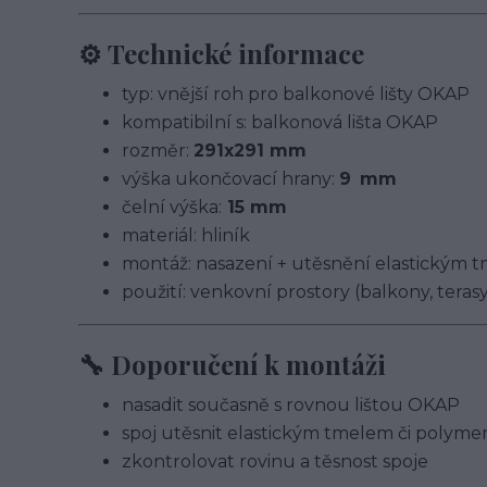
⚙️ Technické informace
typ: vnější roh pro balkonové lišty OKAP
kompatibilní s: balkonová lišta OKAP
rozměr:
291x291 mm
výška ukončovací hrany:
9 mm
čelní výška:
15 mm
materiál: hliník
montáž: nasazení + utěsnění elastickým 
použití: venkovní prostory (balkony, teras
🔧 Doporučení k montáži
nasadit současně s rovnou lištou OKAP
spoj utěsnit elastickým tmelem či polyme
zkontrolovat rovinu a těsnost spoje