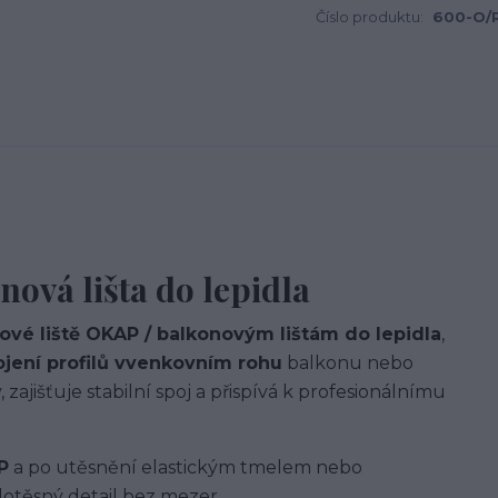
Číslo produktu:
600-O/
nová lišta do lepidla
ové liště OKAP / balkonovým lištám do lepidla
,
jení profilů vvenkovním rohu
balkonu nebo
 zajišťuje stabilní spoj a přispívá k profesionálnímu
P
a po utěsnění elastickým tmelem nebo
otěsný detail bez mezer.