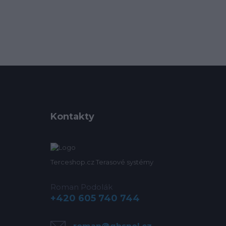
Kontakty
Terceshop.cz Terasové systémy
Roman Podolák
+420 605 740 744