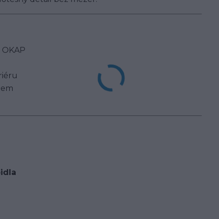
št OKAP
riéru
lem
idla