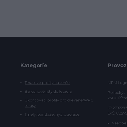
Kategorie
Provoz
Terasové profily na terče
MPM Logist
Balkonové lišty do lepidla
Politickýc
251 01 Říča
Ukončovací profily pro dřevěné/WPC
terasy
IČ: 279229
DIČ: CZ27
Tmely, bandáže, hydroizolace
Všeobe