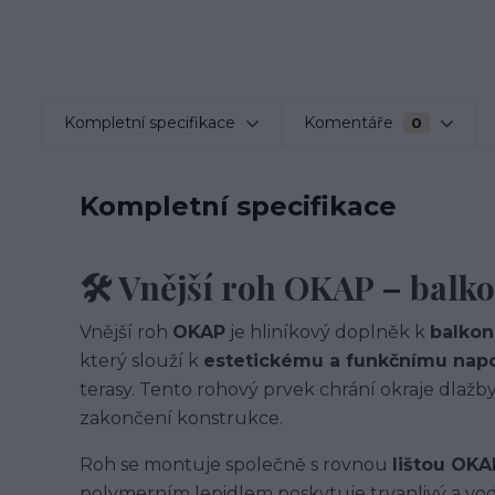
Kompletní specifikace
Komentáře
0
Kompletní specifikace
🛠️ Vnější roh OKAP – balko
Vnější roh
OKAP
je hliníkový doplněk k
balkon
který slouží k
estetickému a funkčnímu napo
terasy. Tento rohový prvek chrání okraje dlažby,
zakončení konstrukce.
Roh se montuje společně s rovnou
lištou OKA
polymerním lepidlem poskytuje trvanlivý a vod