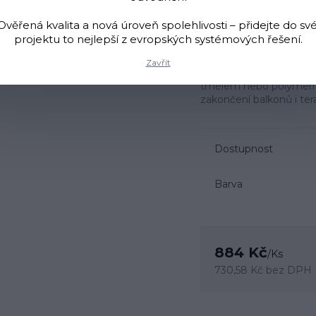
rozměry 250×250 
 Ověřená kvalita a nová úroveň spolehlivosti – přidejte do sv
mm
projektu to nejlepší z evropských systémových řešení.
Vnější roh OKAP je hlin
Zavřít
pevné a estetické napo
tmelem nebo polymerní
zakončení balkonů i ter
Dostupnost
Barva
884 Kč
/
Ks
730,58 Kč
bez DPH