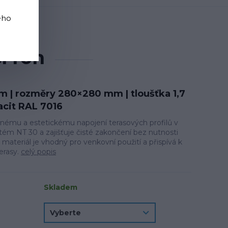
ého
" - vněší roh
í roh
m | rozměry 280×280 mm | tloušťka 1,7
cit RAL 7016
snému a estetickému napojení terasových profilů v
stém NT 30 a zajišťuje čisté zakončení bez nutnosti
 materiál je vhodný pro venkovní použití a přispívá k
erasy.
celý popis
Skladem