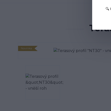
🔍
Úvod
Tera
Tera
Novinka