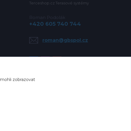
Terceshop.cz Terasové systémy
Roman Podolák
+420 605 740 744
roman@gbspol.cz
 mohli zobrazovat