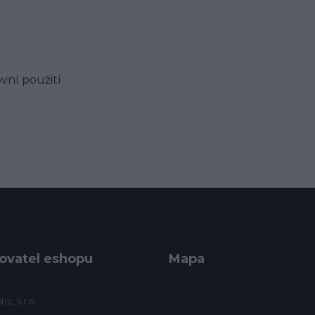
vní použití
ovatel eshopu
Mapa
ic, s.r.o