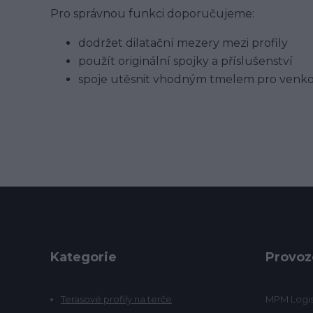
Pro správnou funkci doporučujeme:
dodržet dilatační mezery mezi profily
použít originální spojky a příslušenství
spoje utěsnit vhodným tmelem pro venko
Kategorie
Provoz
Terasové profily na terče
MPM Logist