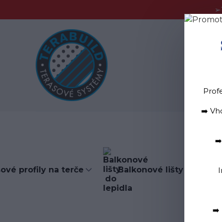
➢
Blog
D
Prof
➡️ Vh
➡
ové profily na terče
Balkonové lišty do lepid
I
➡️