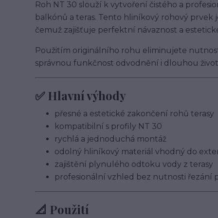
Roh NT 30 slouží k vytvoření čistého a profesio
balkónů a teras. Tento hliníkový rohový prvek 
čemuž zajišťuje perfektní návaznost a estetick
Použitím originálního rohu eliminujete nutnost 
správnou funkčnost odvodnění i dlouhou život
✅ Hlavní výhody
přesné a estetické zakončení rohů terasy
kompatibilní s profily NT 30
rychlá a jednoduchá montáž
odolný hliníkový materiál vhodný do exte
zajištění plynulého odtoku vody z terasy
profesionální vzhled bez nutnosti řezání p
📐 Použití