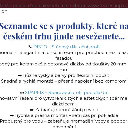
Terče pod dlažbu naleznete na e-shopu www.terceshop.cz
oprava a platba
Kontakt
Obchodní podmínky
Více
Seznamte se s produkty, které n
českém trhu jinde neseženete...
🔧
DISTO – Stěnový dilatační profil
Hledat
esionální, elegantní a funkční řešení pro přechod mezi dlaž
fasádou
odný pro keramické a betonové dlažby od tloušťky 20 mm
mm
➡️ Různé výšky a barvy pro flexibilní použití
️ Snadná a rychlá montáž – přesné napojení bez kompromi
🧱
SPARFIX – Spárovací profil pod dlažbu
la
Stěnový dilatační profil "DISTO" Ukončovac
novativní řešení pro vytvoření čistých a estetických spár me
dlaždicemi.
➡️ Zabraňuje prorůstání plevele
➡️ Rychlá a přesná montáž – šetří čas při pokládce
 Propustný pro vodu – zabraňuje hromadění vody a podpor
odvodnění