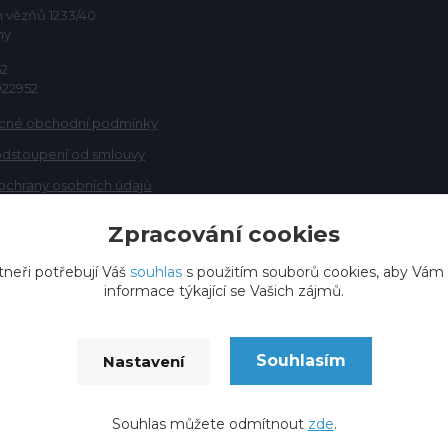
h vězňů 1233/40
ny
52
922952
cné obchodní podmínky
odstoupení od smlouvy
ochrany osobních údajů
Zpracování cookies
tneři potřebují Váš
souhlas
s použitím souborů cookies, aby Vám
informace týkající se Vašich zájmů.
Souhlasím
Nastavení
Vytvořeno na
Eshop-rychle.cz
Souhlas můžete odmítnout
zde
.