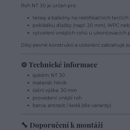
Roh NT 30 je určen pro:
terasy a balkóny na rektifikačních terčích
pokládku dlažby (např. 20 mm), WPC neb
vytvoření vnějších rohů u ukončovacích p
Díky pevné konstrukci a utěsnění zabraňuje za
⚙️ Technické informace
systém: NT 30
materiál: hliník
čelní výška: 30 mm
provedení: vnější roh
barva: antracit / šedá (dle varianty)
🔧 Doporučení k montáži