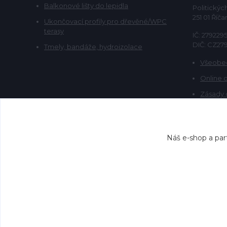
Balkonové lišty do lepidla
Politickýc
251 01 Říča
Ukončovací profily pro dřevěné/WPC
terasy
IČ: 279229
DIČ: CZ27
Tmely, bandáže, hydroizolace
Všeobe
Online 
Zásady 
Náš e-shop a par