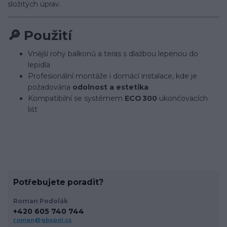
složitých úprav.
🔎
Použití
Vnější rohy balkonů a teras s dlažbou lepenou do
lepidla
Profesionální montáže i domácí instalace, kde je
požadována
odolnost a estetika
Kompatibilní se systémem
ECO 300
ukončovacích
lišt
Potřebujete poradit?
Roman Podolák
+420 605 740 744
roman@gbspol.cz