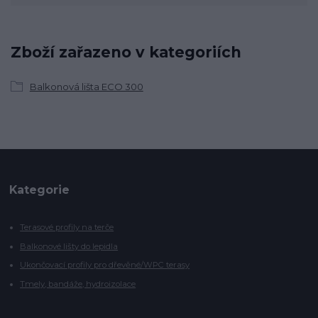
Zboží zařazeno v kategoriích
Balkonová lišta ECO 300
Kategorie
Terasové profily na terče
Balkonové lišty do lepidla
Ukončovací profily pro dřevěné/WPC terasy
Tmely, bandáže, hydroizolace