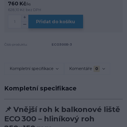
760 Kč
/
ks
628,10 Kč
bez DPH
Přidat do košíku
Číslo produktu:
ECO300R-3
Kompletní specifikace
Komentáře
0
Kompletní specifikace
📌
Vnější roh k balkonové liště
ECO 300 – hliníkový roh