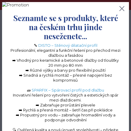
➢Terče pod dlažbu naleznete na e-shopu www.terceshop.cz!➢
Seznamte se s produkty, které
0
ks
+420 605 740 744
0 Kč
na českém trhu jinde
neseženete...
Menu
🔧
DISTO – Stěnový dilatační profil
Profesionální, elegantní a funkční řešení pro přechod mezi
dlažbou a fasádou
➡️ Vhodný pro keramické a betonové dlažby od tloušťky
20 mm po 80 mm
Hledat
➡️ Různé výšky a barvy pro flexibilní použití
➡️ Snadná a rychlá montáž – přesné napojení bez
kompromisů
Úvod
Balkonové lišty do lepidla
Balkonová lišta ECO 300
Roh k balkonové
liště ECO 300 (Šedý RAL 7037)
🧱
SPARFIX – Spárovací profil pod dlažbu
Inovativní řešení pro vytvoření čistých a estetických spár
Roh k balkonové liště
mezi dlaždicemi.
➡️ Zabraňuje prorůstání plevele
ECO 300 (Šedý RAL 7037)
➡️ Rychlá a přesná montáž – šetří čas při pokládce
➡️ Propustný pro vodu – zabraňuje hromadění vody a
podporuje odvodnění
🔍 Ověřená kvalita a nová úroveň spolehlivosti – přidejte