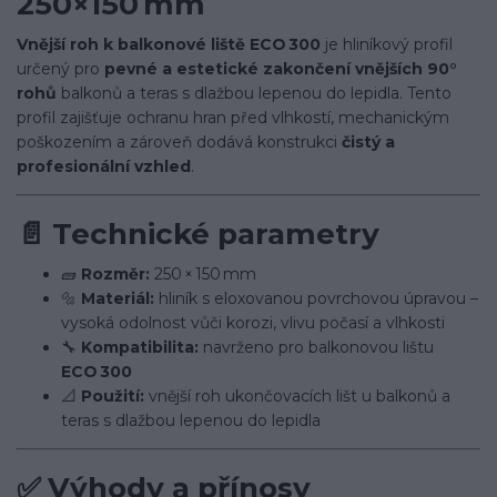
250×150 mm
Vnější roh k balkonové liště ECO 300
je hliníkový profil
určený pro
pevné a estetické zakončení vnějších 90°
rohů
balkonů a teras s dlažbou lepenou do lepidla. Tento
profil zajišťuje ochranu hran před vlhkostí, mechanickým
poškozením a zároveň dodává konstrukci
čistý a
profesionální vzhled
.
📄
Technické parametry
🧱
Rozměr:
250 × 150 mm
🔩
Materiál:
hliník s eloxovanou povrchovou úpravou –
vysoká odolnost vůči korozi, vlivu počasí a vlhkosti
🔧
Kompatibilita:
navrženo pro balkonovou lištu
ECO 300
📐
Použití:
vnější roh ukončovacích lišt u balkonů a
teras s dlažbou lepenou do lepidla
✅
Výhody a přínosy