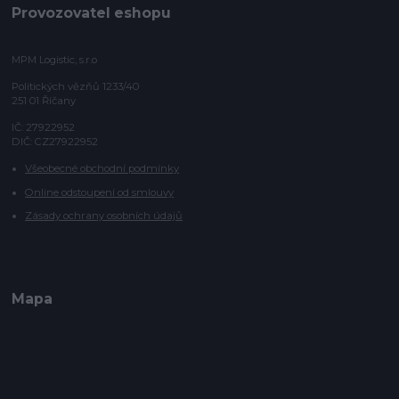
Provozovatel eshopu
MPM Logistic, s.r.o
Politických vězňů 1233/40
251 01 Říčany
IČ: 27922952
DIČ: CZ27922952
Všeobecné obchodní podmínky
Online odstoupení od smlouvy
Zásady ochrany osobních údajů
Mapa