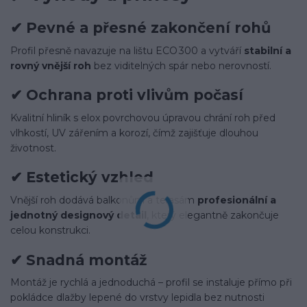
✔
Pevné a přesné zakončení rohů
Profil přesně navazuje na lištu ECO 300 a vytváří
stabilní a
rovný vnější roh
bez viditelných spár nebo nerovností.
✔
Ochrana proti vlivům počasí
Kvalitní hliník s elox povrchovou úpravou chrání roh před
vlhkostí, UV zářením a korozí, čímž zajišťuje dlouhou
životnost.
✔
Estetický vzhled
Vnější roh dodává balkonům a terasám
profesionální a
jednotný designový detail
, který elegantně zakončuje
celou konstrukci.
✔
Snadná montáž
Montáž je rychlá a jednoduchá – profil se instaluje přímo při
pokládce dlažby lepené do vrstvy lepidla bez nutnosti