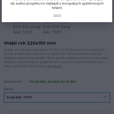
Novinka
do svého projektu to nejlepší z evropských systémových
řešení.
Zavřít
Vnější roh 220x150 mm
Vnější roh k balkonové liště ECO 300 je hliníkový profil určený pro
pevné a estetické zakončení vnějších 90° rohů balkonů a teras s
dlažbou lepenou do lepidla. Tento profil zajišťuje ochranu hran před
vlhkostí, mechanickým poškozením a zároveň dodává konstrukci
čistý a profesionální vzhled.
celý popis
Dostupnost
Ve výrobě, dodaní do 10 dní
Barva