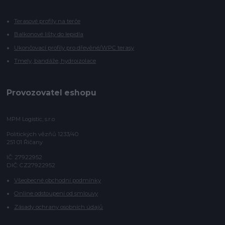
Terasové profily na terče
Balkonové lišty do lepidla
Ukončovací profily pro dřevěné/WPC terasy
Tmely, bandáže, hydroizolace
Provozovatel eshopu
MPM Logistic, s.r.o
Politických vězňů 1233/40
251 01 Říčany
IČ: 27922952
DIČ: CZ27922952
Všeobecné obchodní podmínky
Online odstoupení od smlouvy
Zásady ochrany osobních údajů