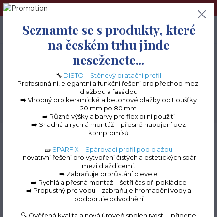
➢Terče pod dlažbu naleznete na e-shopu www.terceshop.cz!➢
Seznamte se s produkty, které
0
ks
+420 605 740 744
0 Kč
na českém trhu jinde
neseženete...
Menu
🔧
DISTO – Stěnový dilatační profil
Profesionální, elegantní a funkční řešení pro přechod mezi
dlažbou a fasádou
➡️ Vhodný pro keramické a betonové dlažby od tloušťky
20 mm po 80 mm
Hledat
➡️ Různé výšky a barvy pro flexibilní použití
➡️ Snadná a rychlá montáž – přesné napojení bez
kompromisů
Úvod
Balkonové lišty do lepidla
Balkonový profil BP 32
Roh k balkonové
liště BP32 - 90° - stříbrný ELOX
🧱
SPARFIX – Spárovací profil pod dlažbu
Inovativní řešení pro vytvoření čistých a estetických spár
Roh k balkonové liště
mezi dlaždicemi.
➡️ Zabraňuje prorůstání plevele
BP32 - 90° - stříbrný
➡️ Rychlá a přesná montáž – šetří čas při pokládce
➡️ Propustný pro vodu – zabraňuje hromadění vody a
ELOX
podporuje odvodnění
🔍 Ověřená kvalita a nová úroveň spolehlivosti – přidejte