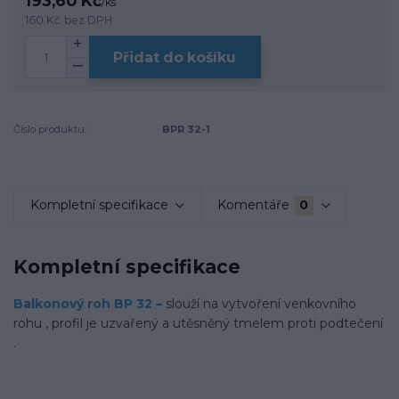
193,60 Kč
/
ks
160 Kč
bez DPH
Přidat do košíku
Číslo produktu:
BPR 32-1
Kompletní specifikace
Komentáře
0
Kompletní specifikace
Balkonový roh BP 32 –
slouží na vytvoření venkovního
rohu , profil je uzvařený a utěsněný tmelem proti podtečení
.