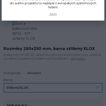
do svého projektu to nejlepší z evropských systémových
řešení.
Zavřít
Rozměry 250x250 mm, barva stříbrný ELOX
Balkonový roh BP 32 – slouží na vytvoření venkovního rohu , profil je
uzvařený a utěsněný tmelem proti podtečení .
celý popis
Dostupnost
Skladem
Barva