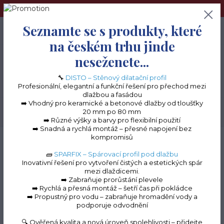
➢Terče pod dlažbu naleznete na e-shopu www.terceshop.cz!➢
Seznamte se s produkty, které
0
ks
+420 605 740 744
0 Kč
na českém trhu jinde
neseženete...
Menu
🔧
DISTO – Stěnový dilatační profil
Profesionální, elegantní a funkční řešení pro přechod mezi
dlažbou a fasádou
➡️ Vhodný pro keramické a betonové dlažby od tloušťky
20 mm po 80 mm
Hledat
➡️ Různé výšky a barvy pro flexibilní použití
➡️ Snadná a rychlá montáž – přesné napojení bez
kompromisů
Úvod
Balkonové lišty do lepidla
Balkonový profil BP 32
Roh k balkonové
liště BP32 - 90°
🧱
SPARFIX – Spárovací profil pod dlažbu
Inovativní řešení pro vytvoření čistých a estetických spár
Roh k balkonové liště
mezi dlaždicemi.
➡️ Zabraňuje prorůstání plevele
BP32 - 90°
➡️ Rychlá a přesná montáž – šetří čas při pokládce
➡️ Propustný pro vodu – zabraňuje hromadění vody a
podporuje odvodnění
🔍 Ověřená kvalita a nová úroveň spolehlivosti – přidejte