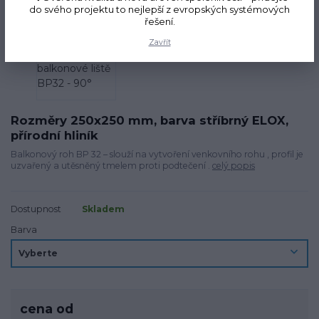
do svého projektu to nejlepší z evropských systémových
řešení.
Zavřít
Rozměry 250x250 mm, barva stříbrný ELOX,
přírodní hliník
Balkonový roh BP 32 – slouží na vytvoření venkovního rohu , profil je
uzvařený a utěsněný tmelem proti podtečení .
celý popis
Dostupnost
Skladem
Barva
cena od