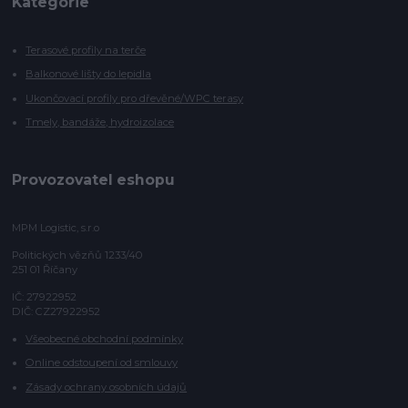
Kategorie
Terasové profily na terče
Balkonové lišty do lepidla
Ukončovací profily pro dřevěné/WPC terasy
Tmely, bandáže, hydroizolace
Provozovatel eshopu
MPM Logistic, s.r.o
Politických vězňů 1233/40
251 01 Říčany
IČ: 27922952
DIČ: CZ27922952
Všeobecné obchodní podmínky
Online odstoupení od smlouvy
Zásady ochrany osobních údajů