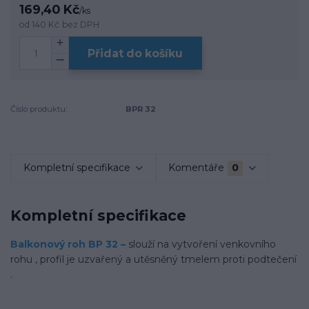
169,40 Kč
/
ks
od
140 Kč
bez DPH
Přidat do košíku
Číslo produktu:
BPR 32
Kompletní specifikace
Komentáře
0
Kompletní specifikace
Balkonový roh BP 32 –
slouží na vytvoření venkovního
rohu , profil je uzvařený a utěsněný tmelem proti podtečení
.