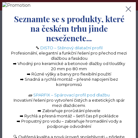
➢Terče pod dlažbu naleznete na e-shopu www.terceshop.cz!➢
Seznamte se s produkty, které
0
ks
+420 605 740 744
0 Kč
na českém trhu jinde
neseženete...
Menu
🔧
DISTO – Stěnový dilatační profil
Profesionální, elegantní a funkční řešení pro přechod mezi
dlažbou a fasádou
➡️ Vhodný pro keramické a betonové dlažby od tloušťky
20 mm po 80 mm
Hledat
➡️ Různé výšky a barvy pro flexibilní použití
➡️ Snadná a rychlá montáž – přesné napojení bez
kompromisů
Úvod
Souhlas se zpracováním osobních údajů pro účely rozesílky e-
mailových obchodních sdělení
🧱
SPARFIX – Spárovací profil pod dlažbu
Inovativní řešení pro vytvoření čistých a estetických spár
mezi dlaždicemi.
➡️ Zabraňuje prorůstání plevele
Souhlas se zpracováním
➡️ Rychlá a přesná montáž – šetří čas při pokládce
➡️ Propustný pro vodu – zabraňuje hromadění vody a
osobních údajů pro účely
podporuje odvodnění
rozesílky e-mailových
🔍 Ověřená kvalita a nová úroveň spolehlivosti – přidejte