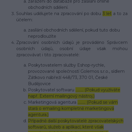
zařazení do databáze pro zasílání online
obchodních sdělení.
Souhlas udělujete na zpracování po dobu
3 let
a to za
účelem:
zasílání obchodních sdělení, pokud tuto dobu
neprodloužíte
Zpracování osobních údajů je prováděno Správcem
osobních údajů, osobní údaje však mohou
zpracovávat i tito zpracovatelé:
Poskytovatelem služby Eshop-rychle,
provozované společností Golemos s.r.o., sídlem
Zátkovo nábřeží 448/73, 370 01, České
Budějovice
Poskytovatel softwaru
……… (Pokud využíváte
např. Externí mailingový nástroj.)
Marketingová agentura
……… (Pokud se vám
stará o emailing kompletně marketingová
agentura.)
Případně další poskytovatelé zpracovatelských
softwarů, služeb a aplikací, které však