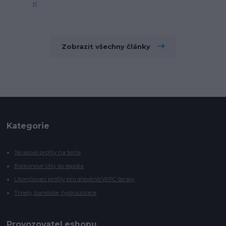
žl...
Zobrazit všechny články
Kategorie
Terasové profily na terče
Balkonové lišty do lepidla
Ukončovací profily pro dřevěné/WPC terasy
Tmely, bandáže, hydroizolace
Provozovatel eshopu