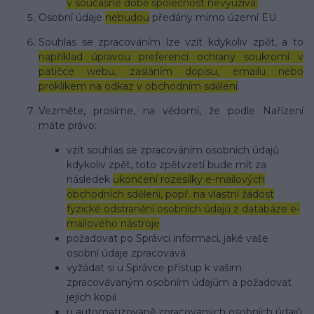
v současné době společnost nevyužívá.
Osobní údaje
nebudou
předány mimo území EU.
Souhlas se zpracováním lze vzít kdykoliv zpět, a to
například úpravou preferencí ochrany soukromí v
patičce webu, zasláním dopisu, emailu nebo
proklikem na odkaz v obchodním sdělení
.
Vezměte, prosíme, na vědomí, že podle Nařízení
máte právo:
vzít souhlas se zpracováním osobních údajů
kdykoliv zpět, toto zpětvzetí bude mít za
následek
ukončení rozesílky e-mailových
obchodních sdělení, popř. na vlastní žádost
fyzické odstranění osobních údajů z databáze e-
mailového nástroje
požadovat po Správci informaci, jaké vaše
osobní údaje zpracovává
vyžádat si u Správce přístup k vašim
zpracovávaným osobním údajům a požadovat
jejich kopii
u automatizovaně zpracovaných osobních údajů