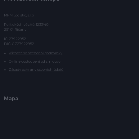
MPM Logistic, s.r.o
Politických vězňů 1233/40
251 01 Říčany
IČ: 27922952
DIČ: CZ27922952
Všeobecné obchodní podmínky
Online odstoupení od smlouvy
Zásady ochrany osobních údajů
Mapa