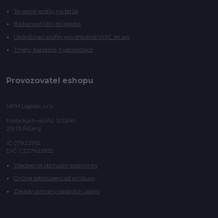
Terasové profily na terče
Balkonové lišty do lepidla
Ukončovací profily pro dřevěné/WPC terasy
Tmely, bandáže, hydroizolace
Provozovatel eshopu
MPM Logistic, s.r.o
Politických vězňů 1233/40
251 01 Říčany
IČ: 27922952
DIČ: CZ27922952
Všeobecné obchodní podmínky
Online odstoupení od smlouvy
Zásady ochrany osobních údajů