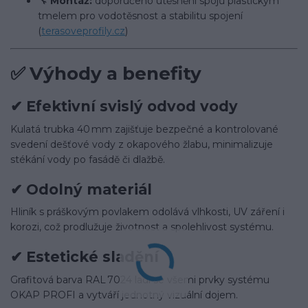
🔧
Montáž:
doporučeno utěsnění spojů plastickým
tmelem pro vodotěsnost a stabilitu spojení
(
terasoveprofily.cz
)
✅
Výhody a benefity
✔
Efektivní svislý odvod vody
Kulatá trubka 40 mm zajišťuje bezpečné a kontrolované
svedení dešťové vody z okapového žlabu, minimalizuje
stékání vody po fasádě či dlažbě.
✔
Odolný materiál
Hliník s práškovým povlakem odolává vlhkosti, UV záření i
korozi, což prodlužuje životnost a spolehlivost systému.
✔
Estetické sladění
Grafitová barva RAL 7024 ladí se všemi prvky systému
OKAP PROFI a vytváří jednotný vizuální dojem.