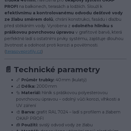
trubka 40 mm
, navržená pro
okapový systém OKAP
PROFI
na balkonech, terasách a lodžiích. Slouží k
efektivnímu a kontrolovanému odvodu dešťové vody
ze žlabu směrem dolů
, chrání konstrukci, fasádu i dlažbu
před stékáním vody. Vyrobena z
odolného hliníku s
práškovou povrchovou úpravou
v grafitové barvě, která
perfektně ladí s ostatními prvky systému, zajišťuje dlouhou
životnost a odolnost proti korozi a povětrnosti.
(
terasoveprofily.cz
)
📄
Technické parametry
📏
Průměr trubky:
40 mm (kulatý)
📐
Délka:
2000 mm
🔩
Materiál:
hliník s práškovou polyesterovou
povrchovou úpravou – odolný vůči korozi, vlhkosti a
UV záření
🎨
Barva:
grafit RAL 7024 – ladí s profilem a žlabem
OKAP PROFI
🧰
Použití:
svislý odvod vody ze žlabu