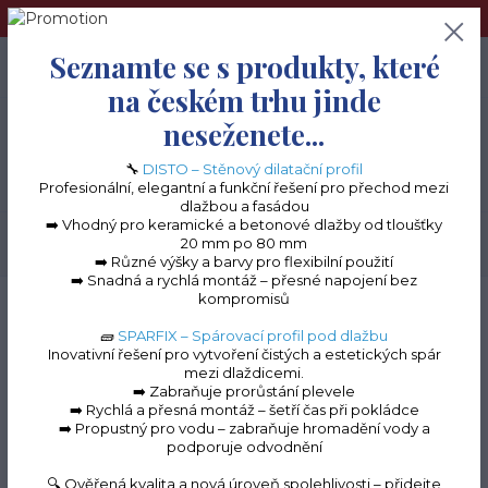
➢Terče pod dlažbu naleznete na e-shopu www.terceshop.cz!➢
Seznamte se s produkty, které
0
ks
+420 605 740 744
0 Kč
na českém trhu jinde
neseženete...
Menu
🔧
DISTO – Stěnový dilatační profil
Profesionální, elegantní a funkční řešení pro přechod mezi
dlažbou a fasádou
➡️ Vhodný pro keramické a betonové dlažby od tloušťky
20 mm po 80 mm
Hledat
➡️ Různé výšky a barvy pro flexibilní použití
➡️ Snadná a rychlá montáž – přesné napojení bez
kompromisů
Úvod
Balkonové lišty do lepidla
Balkonová lišta OKAP PROFI S OKAPOVÝM
ŽLABEM
Hliníkový okapový svod ze žlabu OKAP PROFI
🧱
SPARFIX – Spárovací profil pod dlažbu
Inovativní řešení pro vytvoření čistých a estetických spár
Hliníkový okapový svod
mezi dlaždicemi.
➡️ Zabraňuje prorůstání plevele
ze žlabu OKAP PROFI
➡️ Rychlá a přesná montáž – šetří čas při pokládce
➡️ Propustný pro vodu – zabraňuje hromadění vody a
podporuje odvodnění
🔍 Ověřená kvalita a nová úroveň spolehlivosti – přidejte