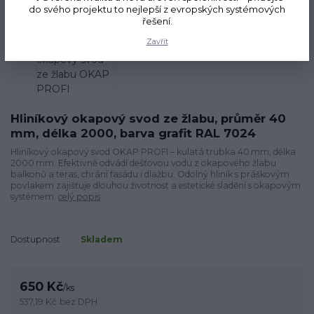
Novinka
do svého projektu to nejlepší z evropských systémových
řešení.
Zavřít
Hliníkový okapový svod ze žlabu, průměr 40
mm, délka 2000, barva grafit RAL 7024
Hliníkový okapový svod OKAP PROFI – kulatá trubka 40 mm, délka
2000 mm. Efektivně odvádí dešťovou vodu z okapového žlabu
balkonů a teras, chrání fasádu i dlažbu. Odolný hliník s práškovým
povlakem zajišťuje dlouhou životnost a estetické sladění s okapovým
systémem.
celý popis
Dostupnost
Skladem
650 Kč
/
ks
537,19 Kč
bez DPH