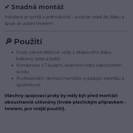
✔
Snadná montáž
Instalace je rychlá a jednoduchá – svod se vsadí do žlabu a
spoje se utěsní tmelem.
🔎
Použití
Svislý odvod dešťové vody z okapového žlabu
balkonů, teras a lodžií
Kombinace s T‑kusem, kolenem nebo zakončením
svodu
Profesionální i domácí montáže vyžadující estetiku a
spolehlivost
Všechny spojovací prvky by měly být před montáží
oboustranně utěsněny (trvale plastickým přípravkem -
tmelem, pro vnější použití).