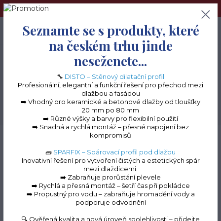
➢Terče pod dlažbu naleznete na e-shopu www.terceshop.cz!➢
Seznamte se s produkty, které
0
ks
+420 605 740 744
0 Kč
na českém trhu jinde
neseženete...
Menu
🔧
DISTO – Stěnový dilatační profil
Profesionální, elegantní a funkční řešení pro přechod mezi
dlažbou a fasádou
➡️ Vhodný pro keramické a betonové dlažby od tloušťky
20 mm po 80 mm
Hledat
➡️ Různé výšky a barvy pro flexibilní použití
➡️ Snadná a rychlá montáž – přesné napojení bez
kompromisů
Úvod
Balkonové lišty do lepidla
Balkonová lišta STONE
Čelní kryt STONE
(100 mm)
🧱
SPARFIX – Spárovací profil pod dlažbu
Inovativní řešení pro vytvoření čistých a estetických spár
Čelní kryt STONE (100
mezi dlaždicemi.
➡️ Zabraňuje prorůstání plevele
mm)
➡️ Rychlá a přesná montáž – šetří čas při pokládce
➡️ Propustný pro vodu – zabraňuje hromadění vody a
podporuje odvodnění
🔍 Ověřená kvalita a nová úroveň spolehlivosti – přidejte