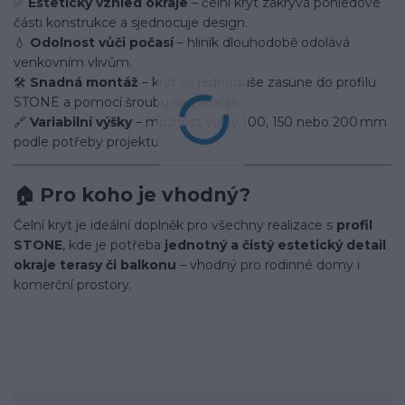
✅
Estetický vzhled okraje
– čelní kryt zakrývá pohledové
části konstrukce a sjednocuje design.
💧
Odolnost vůči počasí
– hliník dlouhodobě odolává
venkovním vlivům.
🛠️
Snadná montáž
– kryt se jednoduše zasune do profilu
STONE a pomocí šroubu se zafixuje.
🔗
Variabilní výšky
– možnost volby 100, 150 nebo 200 mm
podle potřeby projektu.
🏠
Pro koho je vhodný?
Čelní kryt je ideální doplněk pro všechny realizace s
profil
STONE
, kde je potřeba
jednotný a čistý estetický detail
okraje terasy či balkonu
– vhodný pro rodinné domy i
komerční prostory.