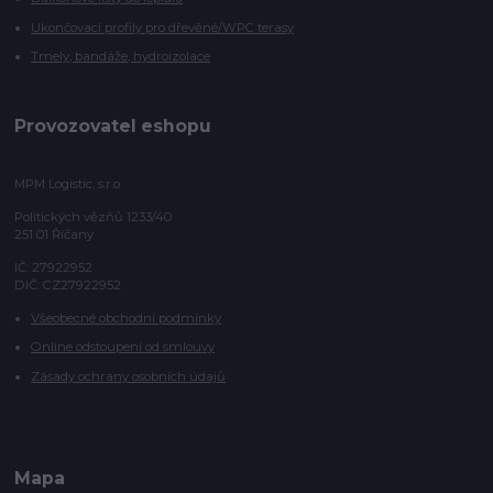
Ukončovací profily pro dřevěné/WPC terasy
Tmely, bandáže, hydroizolace
Provozovatel eshopu
MPM Logistic, s.r.o
Politických vězňů 1233/40
251 01 Říčany
IČ: 27922952
DIČ: CZ27922952
Všeobecné obchodní podmínky
Online odstoupení od smlouvy
Zásady ochrany osobních údajů
Mapa