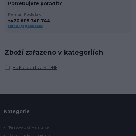
Potřebujete poradit?
Roman Podolák
+420 605 740 744
roman@gbspol.cz
Zboží zařazeno v kategoriích
Balkonová lišta STONE
Kategorie
Terasové profily na terče
Balkonové lišty do lepidla