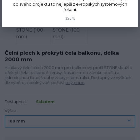
do svého projektu to nejlepší z evropských systémových
řešení.
Zavřít
Čelní plech k překrytí čela balkonu, délka
2000 mm
Hliníkový čelní plech 2000 mm pro balkonový profil STONE slouží k
překrytí čela balkonu či terasy. Nasune se do zámku profilu a
jednoduchou fixací šrouby zakryje konstrukci. Dostupný ve výškách
dle výběru a odolný vůči počasí.
celý popis
Dostupnost
Skladem
Výška