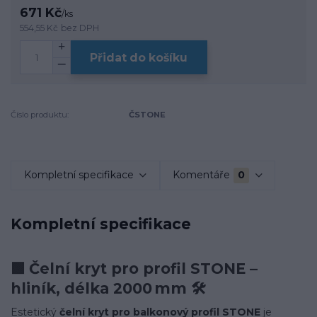
671 Kč
/
ks
554,55 Kč
bez DPH
Přidat do košíku
Číslo produktu:
ČSTONE
Kompletní specifikace
Komentáře
0
Kompletní specifikace
🟩
Čelní kryt pro profil STONE –
hliník, délka 2000 mm 🛠️
Estetický
čelní kryt pro balkonový profil STONE
je