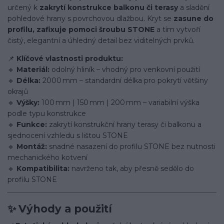
určený k
zakrytí konstrukce balkonu či terasy
a sladění
pohledové hrany s povrchovou dlažbou. Kryt se
zasune do
profilu, zafixuje pomoci šroubu STONE
a tím vytvoří
čistý, elegantní a úhledný detail bez viditelných prvků.
📌
Klíčové vlastnosti produktu:
🔹
Materiál:
odolný hliník – vhodný pro venkovní použití
🔹
Délka:
2000 mm – standardní délka pro pokrytí většiny
okrajů
🔹
Výšky:
100 mm | 150 mm | 200 mm – variabilní výška
podle typu konstrukce
🔹
Funkce:
zakrytí konstrukční hrany terasy či balkonu a
sjednocení vzhledu s lištou STONE
🔹
Montáž:
snadné nasazení do profilu STONE bez nutnosti
mechanického kotvení
🔹
Kompatibilita:
navrženo tak, aby přesně sedělo do
profilu STONE
✨
Výhody a použití