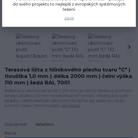
do svého projektu to nejlepší z evropských systémových
řešení.
Novinka
Zavřít
Terasová lišta z hliníkového plechu tvaru "C" |
tloušťka 1,0 mm | délka 2000 mm | čelní výška
110 mm | šedá RAL 7001
Balkonový ukončovací profil C (110 mm) je odolný hliníkový profil pro
terasy s dlažbou 20 mm na rektifikačních terčích. Vhodný pro vyšší
skladby, nabízí estetické zakončení okrajů terasy a pevnou fixaci
pomocí L klipu (není součástí).
celý popis
Dostupnost
Skladem
Barva