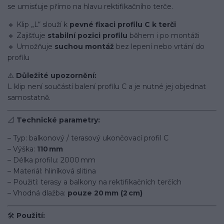
se umisťuje přímo na hlavu rektifikačního terče.
🔹 Klip „L“ slouží k
pevné fixaci profilu C k terči
🔹 Zajišťuje
stabilní pozici profilu
během i po montáži
🔹 Umožňuje
suchou montáž
bez lepení nebo vrtání do
profilu
⚠️
Důležité upozornění:
L klip není součástí balení profilu C a je nutné jej objednat
samostatně.
📐
Technické parametry:
– Typ: balkonový / terasový ukončovací profil C
– Výška:
110 mm
– Délka profilu: 2000 mm
– Materiál: hliníková slitina
– Použití: terasy a balkony na rektifikačních terčích
– Vhodná dlažba:
pouze 20 mm (2 cm)
🛠️
Použití: