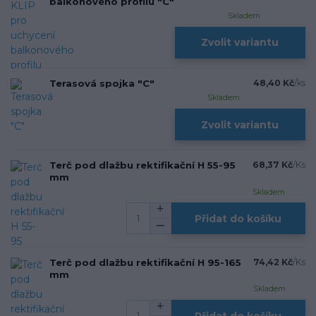
balkonového profilu "C"
Skladem
Zvolit variantu
Terasová spojka "C"
48,40 Kč
/
ks
Skladem
Zvolit variantu
Terč pod dlažbu rektifikační H 55-95
68,37 Kč
/
Ks
mm
Skladem
Přidat do košíku
Terč pod dlažbu rektifikační H 95-165
74,42 Kč
/
Ks
mm
Skladem
Přidat do košíku