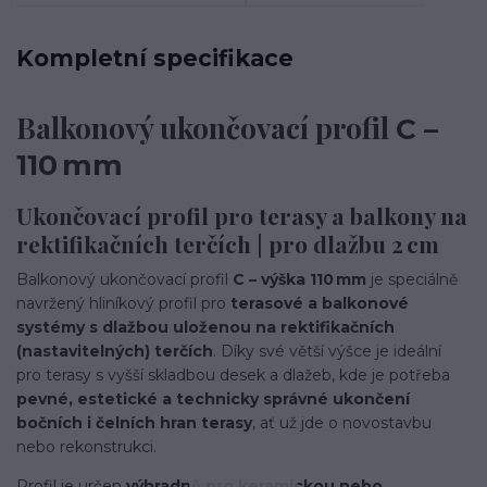
Kompletní specifikace
Balkonový ukončovací profil
C –
110 mm
Ukončovací profil pro terasy a balkony na
rektifikačních terčích | pro dlažbu 2 cm
Balkonový ukončovací profil
C – výška 110 mm
je speciálně
navržený hliníkový profil pro
terasové a balkonové
systémy s dlažbou uloženou na rektifikačních
(nastavitelných) terčích
. Díky své větší výšce je ideální
pro terasy s vyšší skladbou desek a dlažeb, kde je potřeba
pevné, estetické a technicky správné ukončení
bočních i čelních hran terasy
, ať už jde o novostavbu
nebo rekonstrukci.
Profil je určen
výhradně pro keramickou nebo