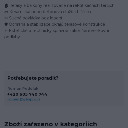
🏠 Terasy a balkony realizované na rektifikačních terčích
🧱 Keramická nebo betonová dlažba tl. 2 cm
⚙️ Suchá pokládka bez lepení
🛡️ Ochrana a stabilizace okrajů terasové konstrukce
✨ Estetické a technicky správné zakončení venkovní
podlahy
Potřebujete poradit?
Roman Podolák
+420 605 740 744
roman@gbspol.cz
Zboží zařazeno v kategoriích