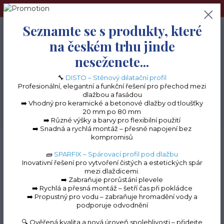
➢Terče pod dlažbu naleznete na e-shopu www.terceshop.cz!➢
Seznamte se s produkty, které
0
ks
+420 605 740 744
0 Kč
na českém trhu jinde
neseženete...
Menu
🔧
DISTO – Stěnový dilatační profil
Profesionální, elegantní a funkční řešení pro přechod mezi
dlažbou a fasádou
➡️ Vhodný pro keramické a betonové dlažby od tloušťky
20 mm po 80 mm
Hledat
➡️ Různé výšky a barvy pro flexibilní použití
➡️ Snadná a rychlá montáž – přesné napojení bez
kompromisů
Úvod
Terasové profily na terče
Terasové profily "C" k terčům
Terasový
ukončovací profil "C" 110 mm (šedá RAL 7001)
🧱
SPARFIX – Spárovací profil pod dlažbu
Inovativní řešení pro vytvoření čistých a estetických spár
Terasový ukončovací
mezi dlaždicemi.
➡️ Zabraňuje prorůstání plevele
profil "C" 110 mm (šedá
➡️ Rychlá a přesná montáž – šetří čas při pokládce
➡️ Propustný pro vodu – zabraňuje hromadění vody a
RAL 7001)
podporuje odvodnění
🔍 Ověřená kvalita a nová úroveň spolehlivosti – přidejte