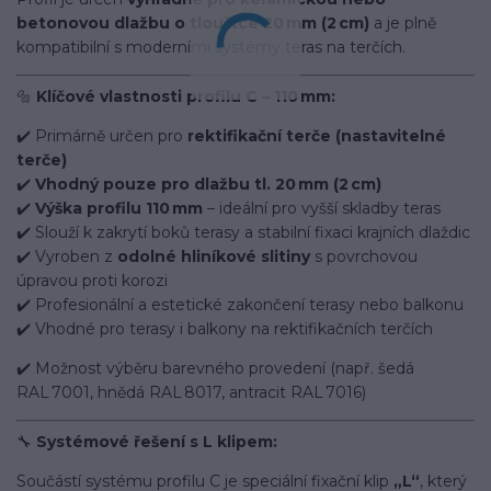
betonovou dlažbu o tloušťce 20 mm (2 cm)
a je plně
kompatibilní s moderními systémy teras na terčích.
🔩
Klíčové vlastnosti profilu C – 110 mm:
✔️ Primárně určen pro
rektifikační terče (nastavitelné
terče)
✔️
Vhodný pouze pro dlažbu tl. 20 mm (2 cm)
✔️
Výška profilu 110 mm
– ideální pro vyšší skladby teras
✔️ Slouží k zakrytí boků terasy a stabilní fixaci krajních dlaždic
✔️ Vyroben z
odolné hliníkové slitiny
s povrchovou
úpravou proti korozi
✔️ Profesionální a estetické zakončení terasy nebo balkonu
✔️ Vhodné pro terasy i balkony na rektifikačních terčích
✔️ Možnost výběru barevného provedení (např. šedá
RAL 7001, hnědá RAL 8017, antracit RAL 7016)
🔧
Systémové řešení s L klipem:
Součástí systému profilu C je speciální fixační klip
„L“
, který