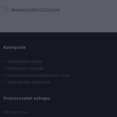
Terasové profily "C" k terčům
Kategorie
Terasové profily na terče
Balkonové lišty do lepidla
Ukončovací profily pro dřevěné/WPC terasy
Tmely, bandáže, hydroizolace
Provozovatel eshopu
MPM Logistic, s.r.o