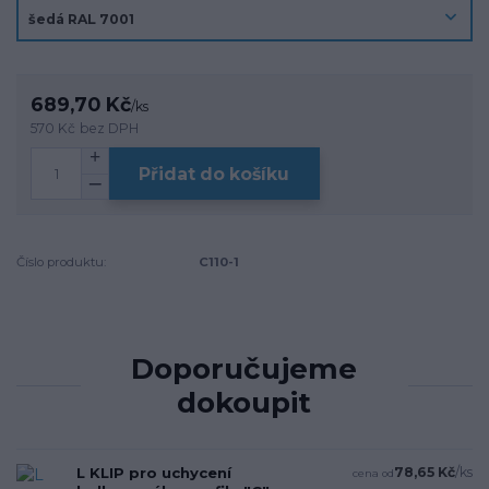
689,70 Kč
/
ks
570 Kč
bez DPH
Přidat do košíku
Číslo produktu:
C110-1
Doporučujeme
dokoupit
L KLIP pro uchycení
78,65 Kč
/
ks
cena od