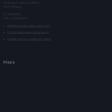
Politických vězňů 1233/40
251 01 Říčany
IČ: 27922952
DIČ: CZ27922952
Všeobecné obchodní podmínky
Online odstoupení od smlouvy
Zásady ochrany osobních údajů
Mapa