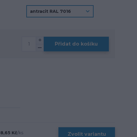
Přidat do košíku
8,65 Kč
/
ks
Zvolit variantu