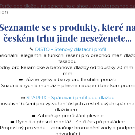
Terče pod dlažbu naleznete na e-shopu www.terceshop.cz
oprava a platba
Kontakt
Obchodní podmínky
Více
Seznamte se s produkty, které n
českém trhu jinde neseženete...
🔧
DISTO – Stěnový dilatační profil
Hledat
esionální, elegantní a funkční řešení pro přechod mezi dlaž
fasádou
odný pro keramické a betonové dlažby od tloušťky 20 mm
mm
➡️ Různé výšky a barvy pro flexibilní použití
️ Snadná a rychlá montáž – přesné napojení bez kompromi
🧱
SPARFIX – Spárovací profil pod dlažbu
la
Stěnový dilatační profil "DISTO" Ukončovac
novativní řešení pro vytvoření čistých a estetických spár me
dlaždicemi.
➡️ Zabraňuje prorůstání plevele
➡️ Rychlá a přesná montáž – šetří čas při pokládce
 Propustný pro vodu – zabraňuje hromadění vody a podpor
odvodnění