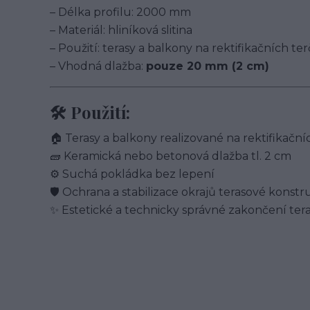
– Délka profilu: 2000 mm
– Materiál: hliníková slitina
– Použití: terasy a balkony na rektifikačních te
– Vhodná dlažba:
pouze 20 mm (2 cm)
🛠️ Použití:
🏠 Terasy a balkony realizované na rektifikační
🧱 Keramická nebo betonová dlažba tl. 2 cm
⚙️ Suchá pokládka bez lepení
🛡️ Ochrana a stabilizace okrajů terasové konst
✨ Estetické a technicky správné zakončení ter