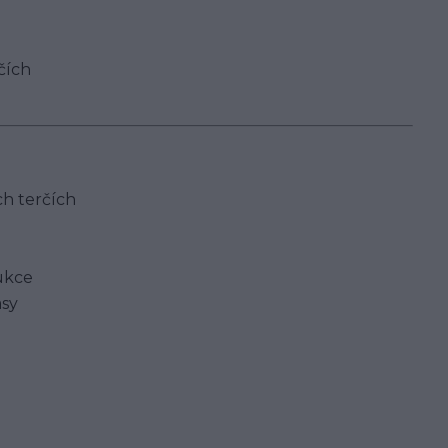
rčích
ch terčích
rukce
asy