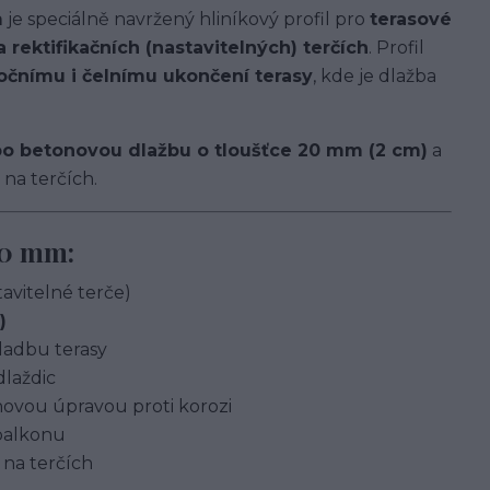
m
je speciálně navržený hliníkový profil pro
terasové
rektifikačních (nastavitelných) terčích
. Profil
očnímu i čelnímu ukončení terasy
, kde je dlažba
o betonovou dlažbu o tloušťce 20 mm (2 cm)
a
 na terčích.
 70 mm:
avitelné terče)
)
kladbu terasy
dlaždic
ovou úpravou proti korozi
 balkonu
 na terčích