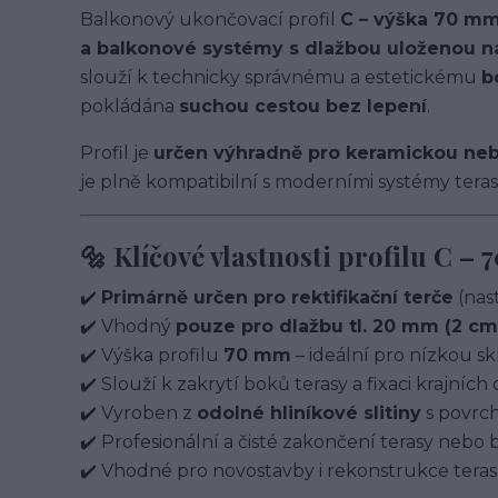
Balkonový ukončovací profil
C – výška 70 m
a balkonové systémy s dlažbou uloženou na 
slouží k technicky správnému a estetickému
b
pokládána
suchou cestou bez lepení
.
Profil je
určen výhradně pro keramickou neb
je plně kompatibilní s moderními systémy teras
🔩 Klíčové vlastnosti profilu C –
✔️
Primárně určen pro rektifikační terče
(nast
✔️ Vhodný
pouze pro dlažbu tl. 20 mm (2 cm
✔️ Výška profilu
70 mm
– ideální pro nízkou s
✔️ Slouží k zakrytí boků terasy a fixaci krajních 
✔️ Vyroben z
odolné hliníkové slitiny
s povrch
✔️ Profesionální a čisté zakončení terasy nebo
✔️ Vhodné pro novostavby i rekonstrukce teras