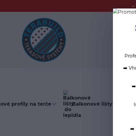
➢
Blog
D
Prof
➡️ Vh
➡
ové profily na terče
Balkonové lišty do lepid
I
➡️