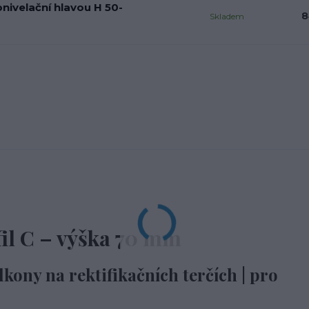
nivelační hlavou H 50-
8
Skladem
il C – výška 70 mm
lkony na rektifikačních terčích | pro