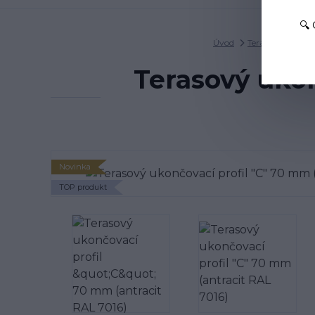
🔍
Úvod
Terasové profily 
Terasový ukon
Novinka
TOP produkt