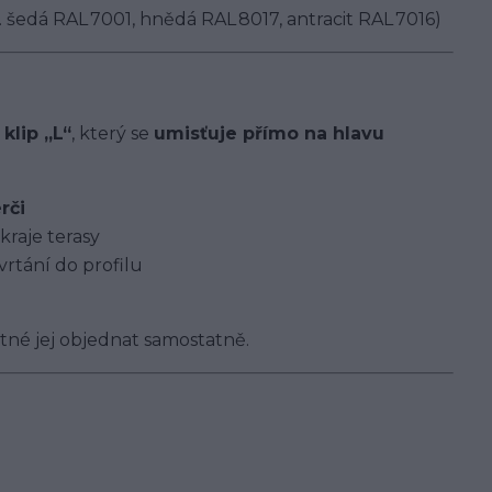
šedá RAL 7001, hnědá RAL 8017, antracit RAL 7016)
 klip „L“
, který se
umisťuje přímo na hlavu
rči
kraje terasy
rtání do profilu
tné jej objednat samostatně.