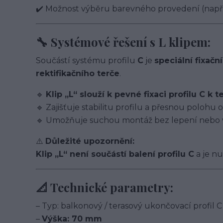
✔️ Možnost výběru barevného provedení (např. 
🔧 Systémové řešení s L klipem:
Součástí systému profilu
C
je
speciální fixační
rektifikačního terče
.
🔹
Klip „L“ slouží k pevné fixaci profilu C k te
🔹 Zajišťuje stabilitu profilu a přesnou polohu o
🔹 Umožňuje suchou montáž bez lepení nebo v
⚠️
Důležité upozornění:
Klip „L“ není součástí balení profilu C
a je nu
📐 Technické parametry:
– Typ: balkonový / terasový ukončovací profil C
–
Výška: 70 mm