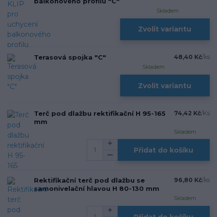
balkonového profilu "C"
Skladem
Zvolit variantu
Terasová spojka "C"
48,40 Kč
/
ks
Skladem
Zvolit variantu
Terč pod dlažbu rektifikační H 95-165
74,42 Kč
/
Ks
mm
Skladem
Přidat do košíku
Rektifikační terč pod dlažbu se
96,80 Kč
/
ks
samonivelační hlavou H 80-130 mm
Skladem
Přidat do košíku