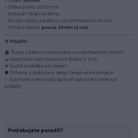
– Výška:
130 mm
– Délka profilu: 2000 mm
– Materiál: hliníková slitina
– Použití: terasy a balkony na rektifikačních terčích
– Vhodná dlažba:
pouze 20 mm (2 cm)
🛠️
Použití:
🏠 Terasy a balkony realizované na rektifikačních terčích
🧱 Keramická nebo betonová dlažba tl. 2 cm
⚙️ Suchá pokládka bez lepení
🛡️ Ochrana a stabilizace okrajů terasové konstrukce
✨ Estetické a technicky správné zakončení venkovní
podlahy
Potřebujete poradit?