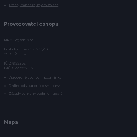
Tmely, bandáže, hydroizolace
Provozovatel eshopu
MPM Logistic, s.r.o
Politických vězňů 1233/40
251 01 Říčany
IČ: 27922952
DIČ: CZ27922952
Všeobecné obchodní podmínky
Online odstoupení od smlouvy
Zásady ochrany osobních údajů
Mapa