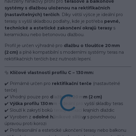
navržený hliníkový profil pro
terasové a balkonové
systémy s dlažbou uloženou na rektifikačních
(nastavitelných) terčích
. Díky větší výšce je ideální pro
terasy s vyšší skladbou podlahy, kde je potřeba
pevné,
technické a estetické zakončení okrajů terasy
s
keramickou nebo betonovou dlažbou.
Profil je určen výhradně pro
dlažbu o tloušťce 20 mm
(2 cm)
a plně kompatibilní s moderními systémy teras na
rektifikačních terčích bez nutnosti lepení.
🔩
Klíčové vlastnosti profilu C – 130 mm:
✔️ Primárně určen pro
rektifikační terče
(nastavitelné
terče)
✔️ Vhodný pouze pro
dlažbu tl. 20 mm (2 cm)
✔️
Výška profilu 130 mm
– ideální pro vyšší skladby teras
✔️ Slouží k zakrytí boků terasy a fixaci krajních dlaždic
✔️ Vyroben z
odolné hliníkové slitiny
s povrchovou
úpravou proti korozi
✔️ Profesionální a estetické ukončení terasy nebo balkonu