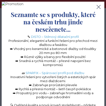
➢Terče pod dlažbu naleznete na e-shopu www.terceshop.cz!➢
Seznamte se s produkty, které
0
ks
+420 605 740 744
0 Kč
na českém trhu jinde
neseženete...
Menu
🔧
DISTO – Stěnový dilatační profil
Profesionální, elegantní a funkční řešení pro přechod mezi
dlažbou a fasádou
➡️ Vhodný pro keramické a betonové dlažby od tloušťky
20 mm po 80 mm
Hledat
➡️ Různé výšky a barvy pro flexibilní použití
➡️ Snadná a rychlá montáž – přesné napojení bez
kompromisů
Úvod
Terasové profily na terče
Terasové profily "C" k terčům
Terasový
ukončovací profil "C" 130 mm (antracit RAL 7016)
🧱
SPARFIX – Spárovací profil pod dlažbu
Inovativní řešení pro vytvoření čistých a estetických spár
Terasový ukončovací
mezi dlaždicemi.
➡️ Zabraňuje prorůstání plevele
profil "C" 130 mm
➡️ Rychlá a přesná montáž – šetří čas při pokládce
➡️ Propustný pro vodu – zabraňuje hromadění vody a
(antracit RAL 7016)
podporuje odvodnění
🔍 Ověřená kvalita a nová úroveň spolehlivosti – přidejte