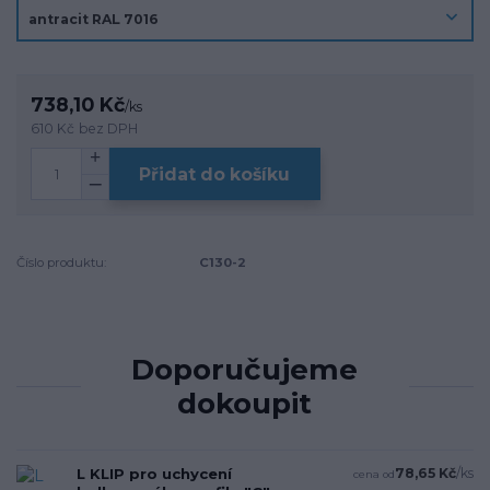
738,10 Kč
/
ks
610 Kč
bez DPH
Přidat do košíku
Číslo produktu:
C130-2
Doporučujeme
dokoupit
L KLIP pro uchycení
78,65 Kč
/
ks
cena od