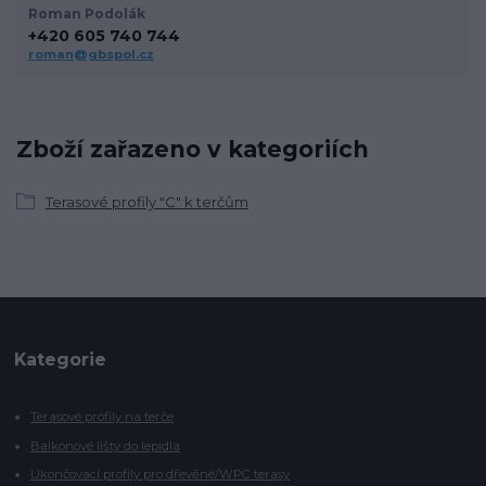
Roman Podolák
+420 605 740 744
roman@gbspol.cz
Zboží zařazeno v kategoriích
Terasové profily "C" k terčům
Kategorie
Terasové profily na terče
Balkonové lišty do lepidla
Ukončovací profily pro dřevěné/WPC terasy