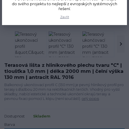
do svého projektu to nejlepší z evropských systémových
řešení.
Novinka
Zavřít
Terasová lišta z hliníkového plechu tvaru "C" |
tloušťka 1,0 mm | délka 2000 mm | čelní výška
130 mm | antracit RAL 7016
Balkonový ukončovací profil C (130 mm) je pevný hliníkový profil pro
terasy s dlažbou 20 mm na rektifikačních terčích. Vhodný pro vyšší
skladby, nabízí estetické a technické ukončení okrajů terasy a
pevnou fixaci pomocí L klipu (není součástí).
celý popis
Dostupnost
Skladem
Barva