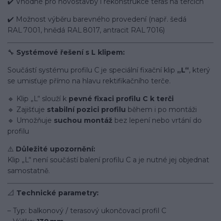
✔️ Vhodné pro novostavby i rekonstrukce teras na terčích
✔️ Možnost výběru barevného provedení (např. šedá
RAL 7001, hnědá RAL 8017, antracit RAL 7016)
🔧
Systémové řešení s L klipem:
Součástí systému profilu C je speciální fixační klip
„L“
, který
se umisťuje přímo na hlavu rektifikačního terče.
🔹 Klip „L“ slouží k
pevné fixaci profilu C k terči
🔹 Zajišťuje
stabilní pozici profilu
během i po montáži
🔹 Umožňuje
suchou montáž
bez lepení nebo vrtání do
profilu
⚠️
Důležité upozornění:
Klip „L“ není součástí balení profilu C a je nutné jej objednat
samostatně.
📐
Technické parametry:
– Typ: balkonový / terasový ukončovací profil C