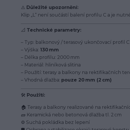
⚠️
Důležité upozornění:
Klip „L“ není součástí balení profilu C a je nut
📐
Technické parametry:
– Typ: balkonový / terasový ukončovací profil C
– Výška:
130 mm
– Délka profilu: 2000 mm
– Materiál: hliníková slitina
– Použití: terasy a balkony na rektifikačních te
– Vhodná dlažba:
pouze 20 mm (2 cm)
🛠️
Použití:
🏠 Terasy a balkony realizované na rektifikační
🧱 Keramická nebo betonová dlažba tl. 2 cm
⚙️ Suchá pokládka bez lepení
🛡️ Ochrana a stabilizace okrajů terasové konst