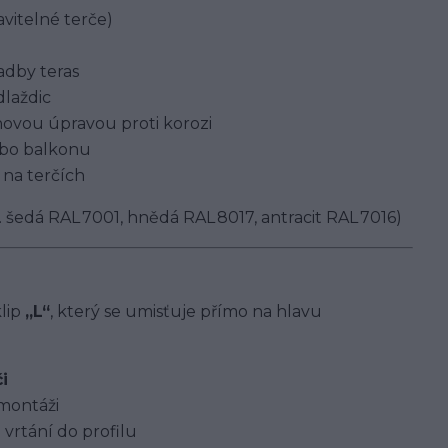
avitelné terče)
ladby teras
dlaždic
ovou úpravou proti korozi
nebo balkonu
 na terčích
šedá RAL 7001, hnědá RAL 8017, antracit RAL 7016)
klip
„L“
, který se umisťuje přímo na hlavu
i
montáži
vrtání do profilu