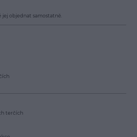
né jej objednat samostatně.
rčích
ch terčích
rukce