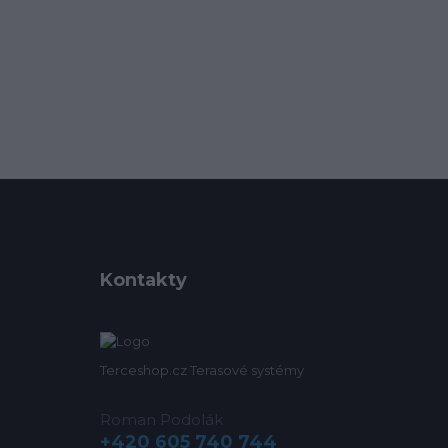
Kontakty
Terceshop.cz Terasové systémy
Roman Podolák
+420 605 740 744