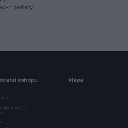
nkovní podlahy
ovatel eshopu
Mapa
ic, s.r.o
h vězňů 1233/40
ny
52