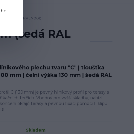
ého
 130 mm (šedá RAL 7001)
 mm (šedá RAL
hliníkového plechu tvaru "C" | tloušťka
000 mm | čelní výška 130 mm | šedá RAL
ofil C (130 mm) je pevný hliníkový profil pro terasy s
ikačních terčích. Vhodný pro vyšší skladby, nabízí
končení okrajů terasy a pevnou fixaci pomocí L klipu
is
Skladem