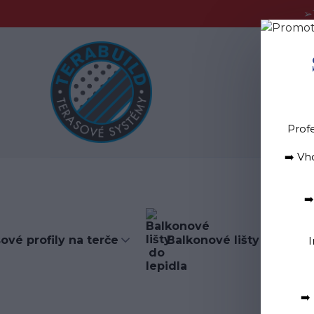
➢
Blog
D
Prof
➡️ Vh
➡
ové profily na terče
Balkonové lišty do lepid
I
➡️