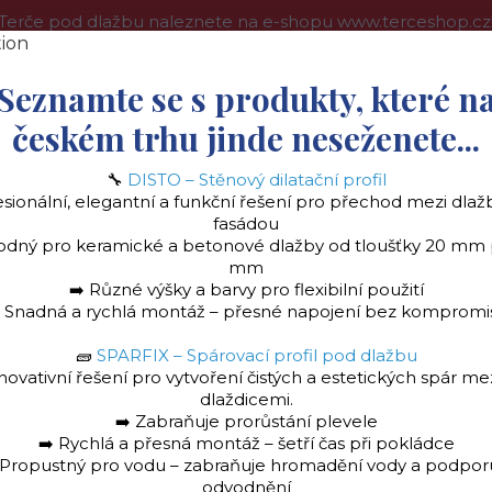
Terče pod dlažbu naleznete na e-shopu www.terceshop.cz
oprava a platba
Kontakt
Obchodní podmínky
Více
Seznamte se s produkty, které n
českém trhu jinde neseženete...
🔧
DISTO – Stěnový dilatační profil
Hledat
esionální, elegantní a funkční řešení pro přechod mezi dlaž
fasádou
odný pro keramické a betonové dlažby od tloušťky 20 mm
mm
➡️ Různé výšky a barvy pro flexibilní použití
️ Snadná a rychlá montáž – přesné napojení bez kompromi
🧱
SPARFIX – Spárovací profil pod dlažbu
la
Stěnový dilatační profil "DISTO" Ukončovac
novativní řešení pro vytvoření čistých a estetických spár me
dlaždicemi.
➡️ Zabraňuje prorůstání plevele
➡️ Rychlá a přesná montáž – šetří čas při pokládce
 Propustný pro vodu – zabraňuje hromadění vody a podpor
odvodnění