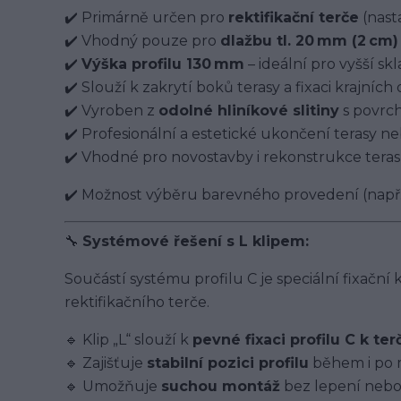
✔️ Primárně určen pro
rektifikační terče
(nast
✔️ Vhodný pouze pro
dlažbu tl. 20 mm (2 cm)
✔️
Výška profilu 130 mm
– ideální pro vyšší sk
✔️ Slouží k zakrytí boků terasy a fixaci krajních 
✔️ Vyroben z
odolné hliníkové slitiny
s povrch
✔️ Profesionální a estetické ukončení terasy 
✔️ Vhodné pro novostavby i rekonstrukce teras
✔️ Možnost výběru barevného provedení (např. 
🔧
Systémové řešení s L klipem:
Součástí systému profilu C je speciální fixační 
rektifikačního terče.
🔹 Klip „L“ slouží k
pevné fixaci profilu C k terč
🔹 Zajišťuje
stabilní pozici profilu
během i po 
🔹 Umožňuje
suchou montáž
bez lepení nebo 