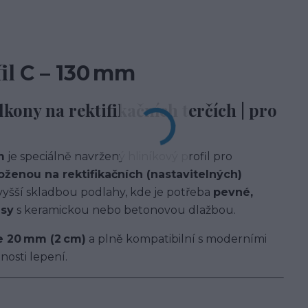
il
C – 130 mm
lkony na rektifikačních terčích | pro
m
je speciálně navržený hliníkový profil pro
ženou na rektifikačních (nastavitelných)
 s vyšší skladbou podlahy, kde je potřeba
pevné,
asy
s keramickou nebo betonovou dlažbou.
e 20 mm (2 cm)
a plně kompatibilní s moderními
nosti lepení.