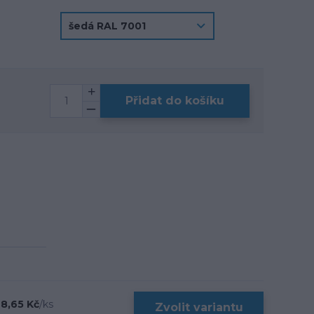
Přidat do košíku
8,65 Kč
/
ks
Zvolit variantu