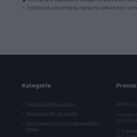
✨ Estetické a technicky správné zakončení ve
Kategorie
Provoz
Terasové profily na terče
MPM Logist
Balkonové lišty do lepidla
Politickýc
251 01 Říča
Ukončovací profily pro dřevěné/WPC
terasy
IČ: 279229