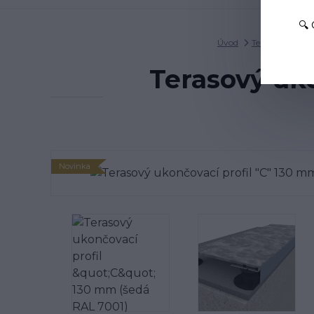
🔍
Úvod
Terasové profily
Terasový uko
Novinka