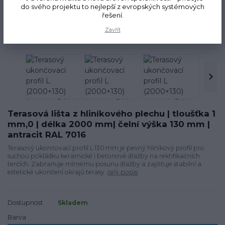
do svého projektu to nejlepší z evropských systémových
řešení.
Novinka
Zavřít
Terasová lišta z hliníkového plechu | tloušťka 1
mm,0 | délka 2000 mm| čelní výška 130 mm |
antracit RAL 7016
Terasový ukončovací profil L 130 mm je pevný hliníkový profil pro
suchou pokládku keramické i betonové dlažby na rektifikačních
terčích. Zabraňuje mírnému posunu dlažby a zajišťuje stabilní a
estetické ukončení okrajů terasy.
celý popis
Dostupnost
Skladem
Barva