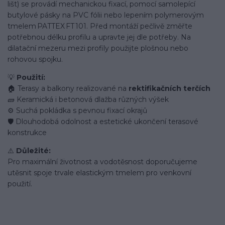
lišt) se provádí mechanickou fixací, pomocí samolepící
butylové pásky na PVC fólii nebo lepením polymerovým
tmelem PATTEX FT 101. Před montáží pečlivě změřte
potřebnou délku profilu a upravte jej dle potřeby. Na
dilatační mezeru mezi profily použijte plošnou nebo
rohovou spojku.
💡
Použití:
🏠 Terasy a balkony realizované na
rektifikačních terčích
🧱 Keramická i betonová dlažba různých výšek
⚙️ Suchá pokládka s pevnou fixací okrajů
🛡️ Dlouhodobá odolnost a estetické ukončení terasové
konstrukce
⚠️
Důležité:
Pro maximální životnost a vodotěsnost doporučujeme
utěsnit spoje trvale elastickým tmelem pro venkovní
použití.