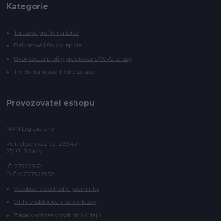
Kategorie
Terasové profily na terče
Balkonové lišty do lepidla
Ukončovací profily pro dřevěné/WPC terasy
Tmely, bandáže, hydroizolace
Provozovatel eshopu
MPM Logistic, s.r.o
Politických vězňů 1233/40
251 01 Říčany
IČ: 27922952
DIČ: CZ27922952
Všeobecné obchodní podmínky
Online odstoupení od smlouvy
Zásady ochrany osobních údajů