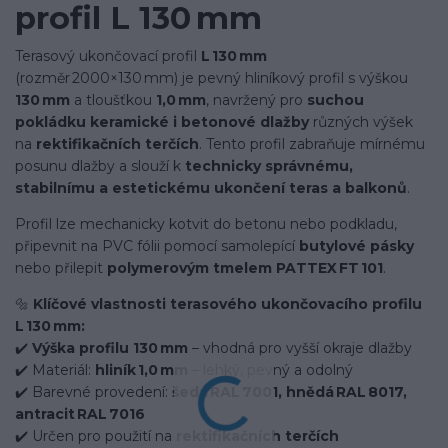
profil L 130 mm
Terasový ukončovací profil
L 130 mm
(rozměr 2000×130 mm) je pevný hliníkový profil s výškou
130 mm
a tloušťkou
1,0 mm
, navržený pro
suchou
pokládku keramické i betonové dlažby
různých výšek
na
rektifikačních terčích
. Tento profil zabraňuje mírnému
posunu dlažby a slouží k
technicky správnému,
stabilnímu a estetickému ukončení teras a balkonů
.
Profil lze mechanicky kotvit do betonu nebo podkladu,
připevnit na PVC fólii pomocí samolepící
butylové pásky
nebo přilepit
polymerovým tmelem PATTEX FT 101
.
🔩
Klíčové vlastnosti terasového ukončovacího profilu
L 130 mm:
✔️
Výška profilu 130 mm
– vhodná pro vyšší okraje dlažby
✔️ Materiál:
hliník 1,0 mm
– lehký, pevný a odolný
✔️ Barevné provedení:
šedá RAL 7001, hnědá RAL 8017,
antracit RAL 7016
✔️ Určen pro použití na
rektifikačních terčích