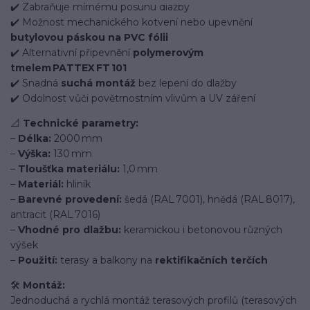
✔️ Zabraňuje mírnému posunu dlažby
✔️ Možnost mechanického kotvení nebo upevnění
butylovou páskou na PVC fólii
✔️ Alternativní připevnění
polymerovým
tmelem PATTEX FT 101
✔️ Snadná
suchá montáž
bez lepení do dlažby
✔️ Odolnost vůči povětrnostním vlivům a UV záření
📐
Technické parametry:
–
Délka:
2000 mm
–
Výška:
130 mm
–
Tloušťka materiálu:
1,0 mm
–
Materiál:
hliník
–
Barevné provedení:
šedá (RAL 7001), hnědá (RAL 8017),
antracit (RAL 7016)
–
Vhodné pro dlažbu:
keramickou i betonovou různých
výšek
–
Použití:
terasy a balkony na
rektifikačních terčích
🛠️
Montáž:
Jednoduchá a rychlá montáž terasových profilů (terasových