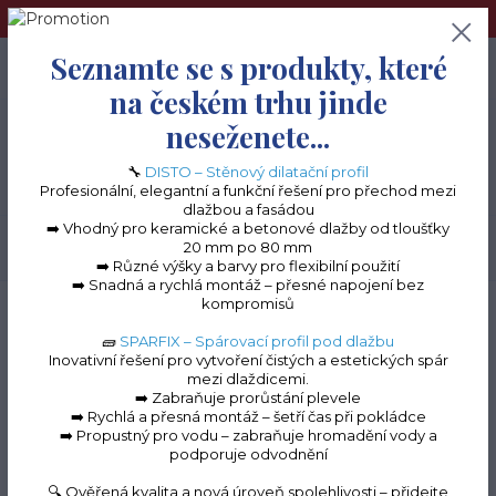
➢Terče pod dlažbu naleznete na e-shopu www.terceshop.cz!➢
Seznamte se s produkty, které
0
ks
+420 605 740 744
0 Kč
na českém trhu jinde
neseženete...
Menu
🔧
DISTO – Stěnový dilatační profil
Profesionální, elegantní a funkční řešení pro přechod mezi
dlažbou a fasádou
➡️ Vhodný pro keramické a betonové dlažby od tloušťky
20 mm po 80 mm
Hledat
➡️ Různé výšky a barvy pro flexibilní použití
➡️ Snadná a rychlá montáž – přesné napojení bez
kompromisů
Úvod
Terasové profily na terče
Terasové profily "L" k terčům
Terasový
ukončovací profil L (2000×130) (antracit RAL 7016)
🧱
SPARFIX – Spárovací profil pod dlažbu
Inovativní řešení pro vytvoření čistých a estetických spár
Terasový ukončovací
mezi dlaždicemi.
➡️ Zabraňuje prorůstání plevele
profil L (2000×130)
➡️ Rychlá a přesná montáž – šetří čas při pokládce
➡️ Propustný pro vodu – zabraňuje hromadění vody a
(antracit RAL 7016)
podporuje odvodnění
🔍 Ověřená kvalita a nová úroveň spolehlivosti – přidejte