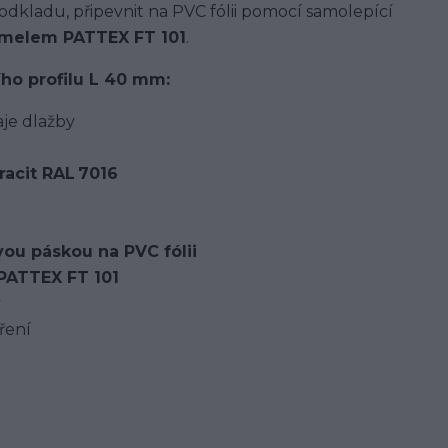
odkladu, připevnit na PVC fólii pomocí samolepící
melem PATTEX FT 101
.
ího profilu L 40 mm:
aje dlažby
racit RAL 7016
vou páskou na PVC fólii
ATTEX FT 101
y
ření