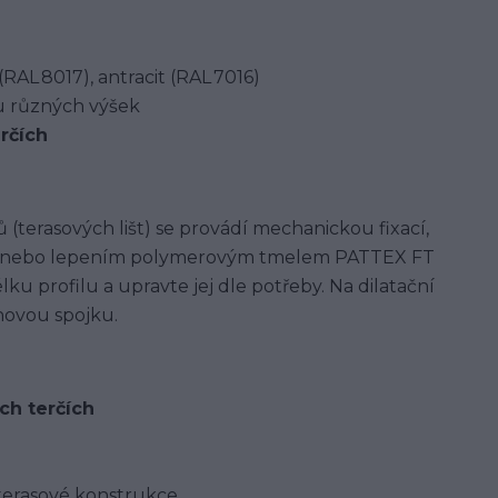
RAL 8017), antracit (RAL 7016)
u různých výšek
erčích
(terasových lišt) se provádí mechanickou fixací,
lii nebo lepením polymerovým tmelem PATTEX FT
u profilu a upravte jej dle potřeby. Na dilatační
hovou spojku.
ích terčích
 terasové konstrukce