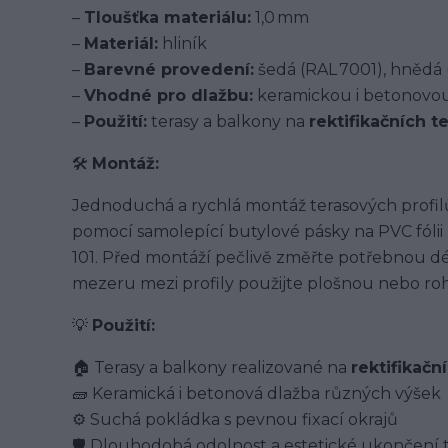
–
Tloušťka materiálu:
1,0 mm
–
Materiál:
hliník
–
Barevné provedení:
šedá (RAL 7001), hnědá (
–
Vhodné pro dlažbu:
keramickou i betonovo
–
Použití:
terasy a balkony na
rektifikačních t
🛠️
Montáž:
Jednoduchá a rychlá montáž terasových profilů 
pomocí samolepící butylové pásky na PVC fó
101. Před montáží pečlivě změřte potřebnou délk
mezeru mezi profily použijte plošnou nebo ro
💡
Použití:
🏠 Terasy a balkony realizované na
rektifikačn
🧱 Keramická i betonová dlažba různých výšek
⚙️ Suchá pokládka s pevnou fixací okrajů
🛡️ Dlouhodobá odolnost a estetické ukončení