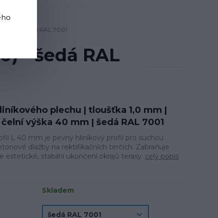
ého
000×40) - šedá RAL 7001
0) - šedá RAL
hliníkového plechu | tloušťka 1,0 mm |
čelní výška 40 mm | šedá RAL 7001
fil L 40 mm je pevný hliníkový profil pro suchou
tonové dlažby na rektifikačních terčích. Zabraňuje
e estetické, stabilní ukončení okrajů terasy.
celý popis
Skladem