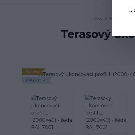
🔍
Úvod
Terasové profily
Terasový uko
Novinka
TOP produkt