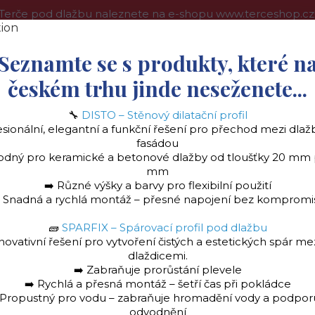
Terče pod dlažbu naleznete na e-shopu www.terceshop.cz
oprava a platba
Kontakt
Obchodní podmínky
Více
Seznamte se s produkty, které n
českém trhu jinde neseženete...
🔧
DISTO – Stěnový dilatační profil
Hledat
esionální, elegantní a funkční řešení pro přechod mezi dlaž
fasádou
odný pro keramické a betonové dlažby od tloušťky 20 mm
mm
➡️ Různé výšky a barvy pro flexibilní použití
️ Snadná a rychlá montáž – přesné napojení bez kompromi
🧱
SPARFIX – Spárovací profil pod dlažbu
la
Stěnový dilatační profil "DISTO" Ukončovac
novativní řešení pro vytvoření čistých a estetických spár me
dlaždicemi.
➡️ Zabraňuje prorůstání plevele
➡️ Rychlá a přesná montáž – šetří čas při pokládce
 Propustný pro vodu – zabraňuje hromadění vody a podpor
odvodnění