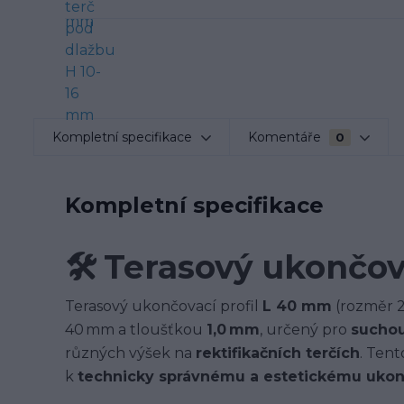
Kompletní specifikace
Komentáře
0
Kompletní specifikace
🛠️
Terasový ukončov
Terasový ukončovací profil
L 40 mm
(rozměr 2
40 mm a tloušťkou
1,0 mm
, určený pro
suchou
různých výšek na
rektifikačních terčích
. Ten
k
technicky správnému a estetickému ukonč