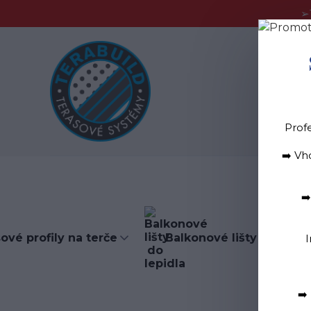
➢
Blog
D
Prof
➡️ Vh
➡
ové profily na terče
Balkonové lišty do lepid
I
➡️