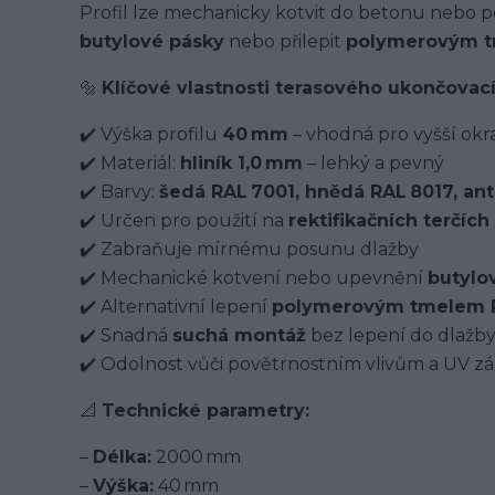
Profil lze mechanicky kotvit do betonu nebo p
butylové pásky
nebo přilepit
polymerovým t
🔩
Klíčové vlastnosti terasového ukončovac
✔️ Výška profilu
40 mm
– vhodná pro vyšší okr
✔️ Materiál:
hliník 1,0 mm
– lehký a pevný
✔️ Barvy:
šedá RAL 7001, hnědá RAL 8017, ant
✔️ Určen pro použití na
rektifikačních terčích
✔️ Zabraňuje mírnému posunu dlažby
✔️ Mechanické kotvení nebo upevnění
butylo
✔️ Alternativní lepení
polymerovým tmelem P
✔️ Snadná
suchá montáž
bez lepení do dlažb
✔️ Odolnost vůči povětrnostním vlivům a UV zá
📐
Technické parametry:
–
Délka:
2000 mm
–
Výška:
40 mm