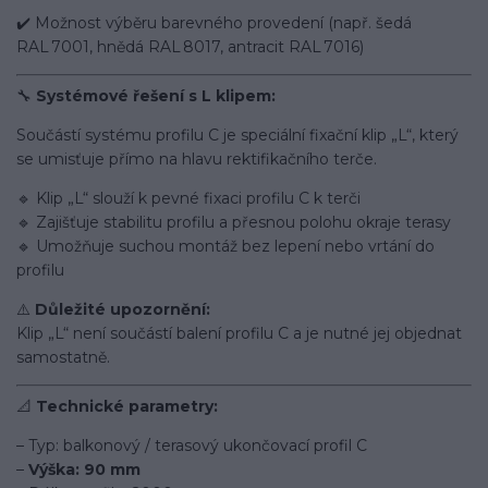
✔️ Možnost výběru barevného provedení (např. šedá
RAL 7001, hnědá RAL 8017, antracit RAL 7016)
🔧
Systémové řešení s L klipem:
Součástí systému profilu C je speciální fixační klip „L“, který
se umisťuje přímo na hlavu rektifikačního terče.
🔹 Klip „L“ slouží k pevné fixaci profilu C k terči
🔹 Zajišťuje stabilitu profilu a přesnou polohu okraje terasy
🔹 Umožňuje suchou montáž bez lepení nebo vrtání do
profilu
⚠️
Důležité upozornění:
Klip „L“ není součástí balení profilu C a je nutné jej objednat
samostatně.
📐
Technické parametry:
– Typ: balkonový / terasový ukončovací profil C
–
Výška: 90 mm