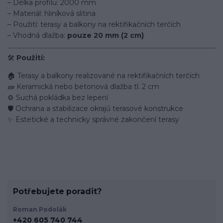
– Délka profilu: 2000 mm
– Materiál: hliníková slitina
– Použití: terasy a balkony na rektifikačních terčích
– Vhodná dlažba:
pouze 20 mm (2 cm)
🛠️
Použití:
🏠 Terasy a balkony realizované na rektifikačních terčích
🧱 Keramická nebo betonová dlažba tl. 2 cm
⚙️ Suchá pokládka bez lepení
🛡️ Ochrana a stabilizace okrajů terasové konstrukce
✨ Estetické a technicky správné zakončení terasy
Potřebujete poradit?
Roman Podolák
+420 605 740 744