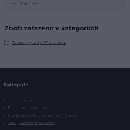
roman@gbspol.cz
Zboží zařazeno v kategoriích
Terasové profily "C" k terčům
Kategorie
Terasové profily na terče
Balkonové lišty do lepidla
Ukončovací profily pro dřevěné/WPC terasy
Tmely, bandáže, hydroizolace