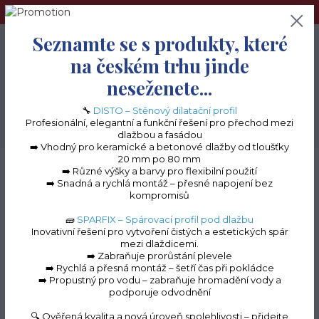
➢Terče pod dlažbu naleznete na e-shopu www.terceshop.cz!➢
Seznamte se s produkty, které
0
ks
+420 605 740 744
0 Kč
na českém trhu jinde
neseženete...
Menu
🔧
DISTO – Stěnový dilatační profil
Profesionální, elegantní a funkční řešení pro přechod mezi
Hledat
dlažbou a fasádou
➡️ Vhodný pro keramické a betonové dlažby od tloušťky
20 mm po 80 mm
Úvod
Terasové profily na terče
Terasové profily "C" k terčům
Terasový
➡️ Různé výšky a barvy pro flexibilní použití
ukončovací profil "C" 90 mm
➡️ Snadná a rychlá montáž – přesné napojení bez
kompromisů
Terasový ukončovací
🧱
SPARFIX – Spárovací profil pod dlažbu
profil "C" 90 mm
Inovativní řešení pro vytvoření čistých a estetických spár
mezi dlaždicemi.
➡️ Zabraňuje prorůstání plevele
➡️ Rychlá a přesná montáž – šetří čas při pokládce
➡️ Propustný pro vodu – zabraňuje hromadění vody a
Novinka
podporuje odvodnění
TOP produkt
🔍 Ověřená kvalita a nová úroveň spolehlivosti – přidejte