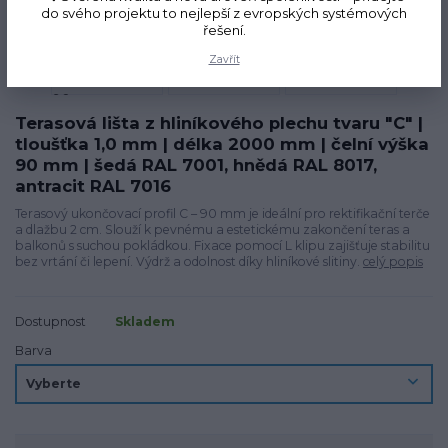
do svého projektu to nejlepší z evropských systémových
řešení.
Zavřít
Terasová lišta z hliníkového plechu tvaru "C" |
tloušťka 1,0 mm | délka 2000 mm | čelní výška
90 mm | šedá RAL 7001, hnědá RAL 8017,
antracit RAL 7016
Terasový ukončovací profil C – 90 mm je ideální pro rektifikační terče
a dlažbu 2 cm. Slouží k pevnému a estetickému zakončení teras a
balkonů s suchou pokládkou. Fixace pomocí L klipu zajišťuje stabilitu
bez vrtání či lepení. Výdrž a odolnost díky hliníkové slitiny.
celý popis
Dostupnost
Skladem
Barva