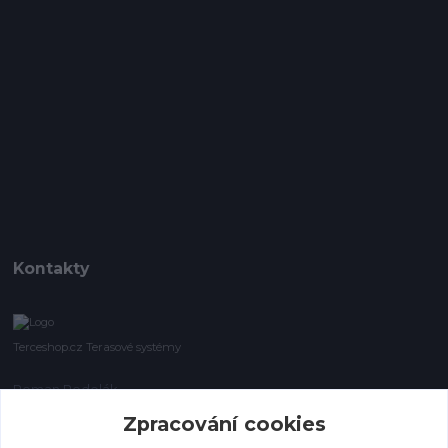
Kontakty
Terceshop.cz Terasové systémy
Roman Podolák
+420 605 740 744
Zpracování cookies