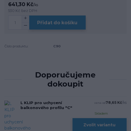
641,30 Kč
/
ks
530 Kč
bez DPH
Přidat do košíku
Číslo produktu:
C90
Doporučujeme
dokoupit
L KLIP pro uchycení
78,65 Kč
/
ks
cena od
balkonového profilu "C"
Skladem
Zvolit variantu