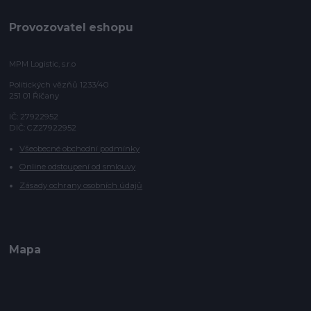
Provozovatel eshopu
MPM Logistic, s.r.o
Politických vězňů 1233/40
251 01 Říčany
IČ: 27922952
DIČ: CZ27922952
Všeobecné obchodní podmínky
Online odstoupení od smlouvy
Zásady ochrany osobních údajů
Mapa