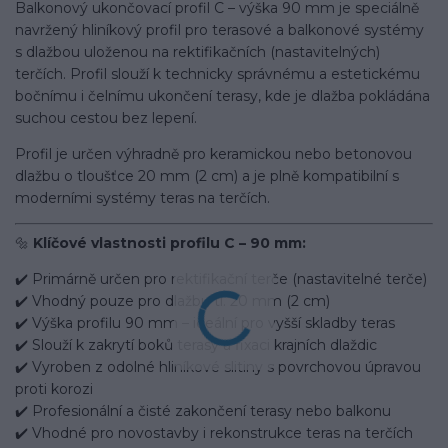
Balkonový ukončovací profil C – výška 90 mm je speciálně
navržený hliníkový profil pro terasové a balkonové systémy
s dlažbou uloženou na rektifikačních (nastavitelných)
terčích. Profil slouží k technicky správnému a estetickému
bočnímu i čelnímu ukončení terasy, kde je dlažba pokládána
suchou cestou bez lepení.
Profil je určen výhradně pro keramickou nebo betonovou
dlažbu o tloušťce 20 mm (2 cm) a je plně kompatibilní s
moderními systémy teras na terčích.
🔩
Klíčové vlastnosti profilu C – 90 mm:
✔️ Primárně určen pro rektifikační terče (nastavitelné terče)
✔️ Vhodný pouze pro dlažbu tl. 20 mm (2 cm)
✔️ Výška profilu 90 mm – ideální pro vyšší skladby teras
✔️ Slouží k zakrytí boků terasy a fixaci krajních dlaždic
✔️ Vyroben z odolné hliníkové slitiny s povrchovou úpravou
proti korozi
✔️ Profesionální a čisté zakončení terasy nebo balkonu
✔️ Vhodné pro novostavby i rekonstrukce teras na terčích