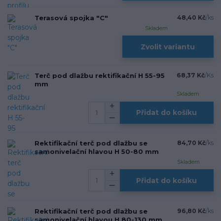
Terasová spojka "C"
48,40 Kč
/
ks
Skladem
Zvolit variantu
Terč pod dlažbu rektifikační H 55-95
68,37 Kč
/
Ks
mm
Skladem
Přidat do košíku
Rektifikační terč pod dlažbu se
84,70 Kč
/
ks
samonivelační hlavou H 50-80 mm
Skladem
Přidat do košíku
Rektifikační terč pod dlažbu se
96,80 Kč
/
ks
samonivelační hlavou H 80-130 mm