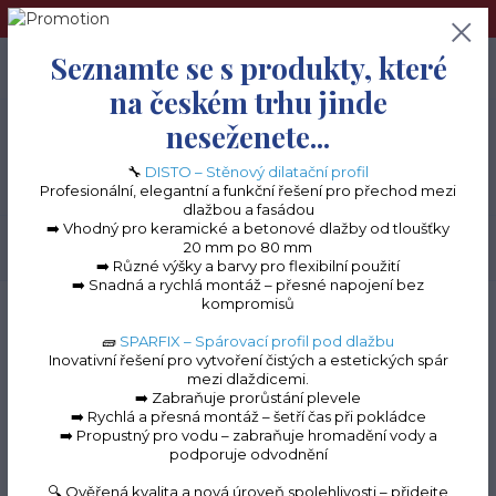
➢Terče pod dlažbu naleznete na e-shopu www.terceshop.cz!➢
Seznamte se s produkty, které
0
ks
+420 605 740 744
0 Kč
na českém trhu jinde
neseženete...
Menu
🔧
DISTO – Stěnový dilatační profil
Profesionální, elegantní a funkční řešení pro přechod mezi
dlažbou a fasádou
➡️ Vhodný pro keramické a betonové dlažby od tloušťky
20 mm po 80 mm
Hledat
➡️ Různé výšky a barvy pro flexibilní použití
➡️ Snadná a rychlá montáž – přesné napojení bez
kompromisů
Úvod
Terasové profily na terče
Terasové profily "C" k terčům
Balkonový
ukončovací profil "C" 140-200 mm
🧱
SPARFIX – Spárovací profil pod dlažbu
Inovativní řešení pro vytvoření čistých a estetických spár
Balkonový ukončovací
mezi dlaždicemi.
➡️ Zabraňuje prorůstání plevele
profil "C" 140-200 mm
➡️ Rychlá a přesná montáž – šetří čas při pokládce
➡️ Propustný pro vodu – zabraňuje hromadění vody a
podporuje odvodnění
🔍 Ověřená kvalita a nová úroveň spolehlivosti – přidejte