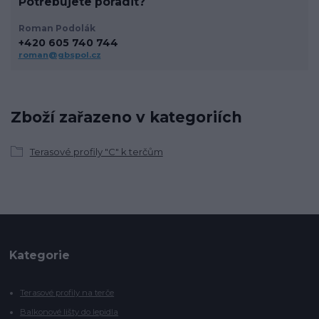
Potřebujete poradit?
Roman Podolák
+420 605 740 744
roman@gbspol.cz
Zboží zařazeno v kategoriích
Terasové profily "C" k terčům
Kategorie
Terasové profily na terče
Balkonové lišty do lepidla