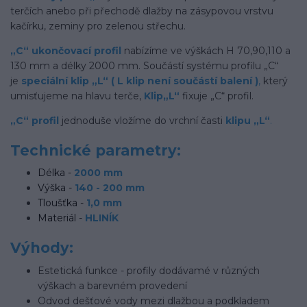
terčích anebo při přechodě dlažby na zásypovou vrstvu
kačírku, zeminy pro zelenou střechu.
„C“ ukončovací profil
nabízíme ve výškách H 70,90,110 a
130 mm a délky 2000 mm. Součástí systému profilu „C“
je
speciální klip „L“ ( L klip není součástí balení )
,
který
umisťujeme na hlavu terče,
Klip
„L“
fixuje „C“ profil.
„C“ profil
jednoduše vložíme do vrchní časti
klipu „L“
.
Technické parametry:
Délka -
2000 mm
Výška -
14
0 - 200 mm
Tloušťka -
1,0 mm
Materiál -
HLINÍK
Výhody:
Estetická funkce - profily dodávamé v různých
výškach a barevném provedení
Odvod dešťové vody mezi dlažbou a podkladem