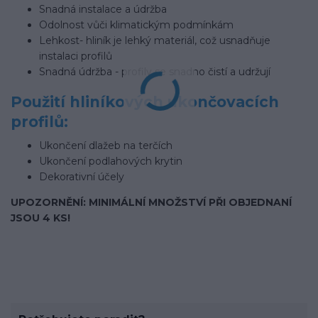
Snadná instalace a údržba
Odolnost vůči klimatickým podmínkám
Lehkost- hliník je lehký materiál, což usnadňuje
instalaci profilů
Snadná údržba - profily se snadno čistí a udržují
Použití hliníkových ukončovacích
profilů:
Ukončení dlažeb na terčích
Ukončení podlahových krytin
Dekorativní účely
UPOZORNĚNÍ: MINIMÁLNÍ MNOŽSTVÍ PŘI OBJEDNANÍ
JSOU 4 KS!