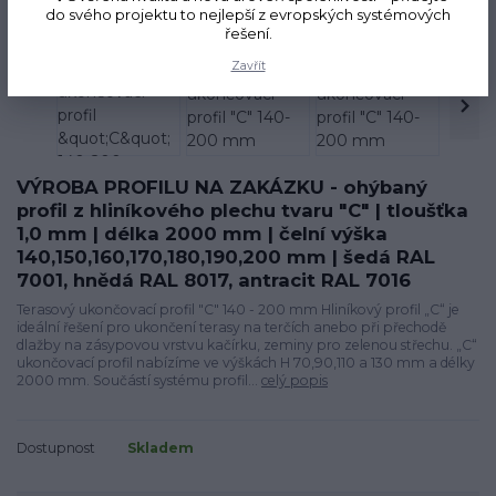
Novinka
do svého projektu to nejlepší z evropských systémových
řešení.
Zavřít
VÝROBA PROFILU NA ZAKÁZKU - ohýbaný
profil z hliníkového plechu tvaru "C" | tloušťka
1,0 mm | délka 2000 mm | čelní výška
140,150,160,170,180,190,200 mm | šedá RAL
7001, hnědá RAL 8017, antracit RAL 7016
Terasový ukončovací profil "C" 140 - 200 mm Hliníkový profil „C“ je
ideální řešení pro ukončení terasy na terčích anebo při přechodě
dlažby na zásypovou vrstvu kačírku, zeminy pro zelenou střechu. „C“
ukončovací profil nabízíme ve výškách H 70,90,110 a 130 mm a délky
2000 mm. Součástí systému profil...
celý popis
Dostupnost
Skladem