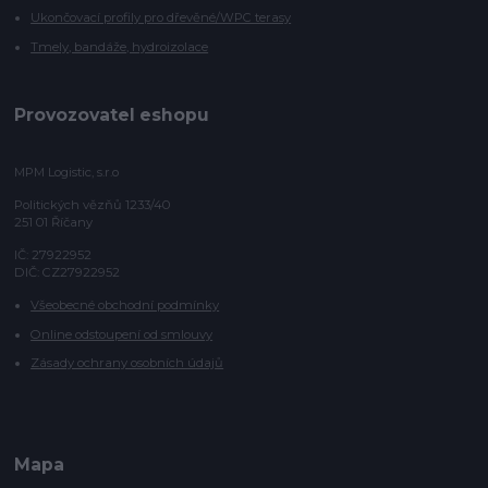
Ukončovací profily pro dřevěné/WPC terasy
Tmely, bandáže, hydroizolace
Provozovatel eshopu
MPM Logistic, s.r.o
Politických vězňů 1233/40
251 01 Říčany
IČ: 27922952
DIČ: CZ27922952
Všeobecné obchodní podmínky
Online odstoupení od smlouvy
Zásady ochrany osobních údajů
Mapa