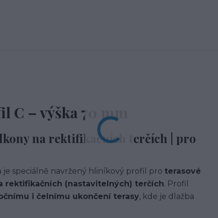
il C – výška 70 mm
lkony na rektifikačních terčích | pro
m
je speciálně navržený hliníkový profil pro
terasové
rektifikačních (nastavitelných) terčích
. Profil
očnímu i čelnímu ukončení terasy
, kde je dlažba