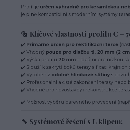
Profil je
určen výhradně pro keramickou neb
je plně kompatibilní s moderními systémy teras
🔩 Klíčové vlastnosti profilu C –
✔️
Primárně určen pro rektifikační terče
(nast
✔️ Vhodný
pouze pro dlažbu tl. 20 mm (2 cm
✔️ Výška profilu
70 mm
– ideální pro nízkou s
✔️ Slouží k zakrytí boků terasy a fixaci krajních 
✔️ Vyroben z
odolné hliníkové slitiny
s povrch
✔️ Profesionální a čisté zakončení terasy nebo
✔️ Vhodné pro novostavby i rekonstrukce teras
✔️ Možnost výběru barevného provedení (např. 
🔧 Systémové řešení s L klipem: