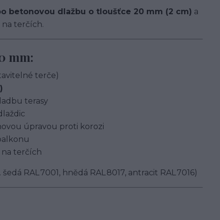
o betonovou dlažbu o tloušťce 20 mm (2 cm)
a
 na terčích.
 70 mm:
avitelné terče)
)
kladbu terasy
dlaždic
ovou úpravou proti korozi
 balkonu
 na terčích
šedá RAL 7001, hnědá RAL 8017, antracit RAL 7016)