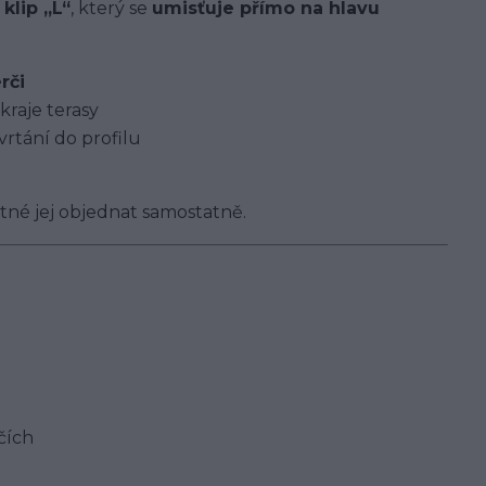
 klip „L“
, který se
umisťuje přímo na hlavu
rči
kraje terasy
rtání do profilu
tné jej objednat samostatně.
rčích