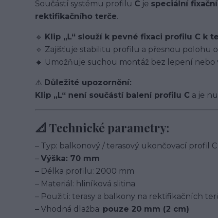
Součástí systému profilu
C
je
speciální fixační
rektifikačního terče
.
🔹
Klip „L“ slouží k pevné fixaci profilu C k te
🔹 Zajišťuje stabilitu profilu a přesnou polohu o
🔹 Umožňuje suchou montáž bez lepení nebo v
⚠️
Důležité upozornění:
Klip „L“ není součástí balení profilu C
a je nu
📐 Technické parametry:
– Typ: balkonový / terasový ukončovací profil C
–
Výška: 70 mm
– Délka profilu: 2000 mm
– Materiál: hliníková slitina
– Použití: terasy a balkony na rektifikačních te
– Vhodná dlažba:
pouze 20 mm (2 cm)