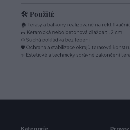
🛠️ Použití:
🏠 Terasy a balkony realizované na rektifikační
🧱 Keramická nebo betonová dlažba tl. 2 cm
⚙️ Suchá pokládka bez lepení
🛡️ Ochrana a stabilizace okrajů terasové konst
✨ Estetické a technicky správné zakončení ter
Kategorie
Provoz