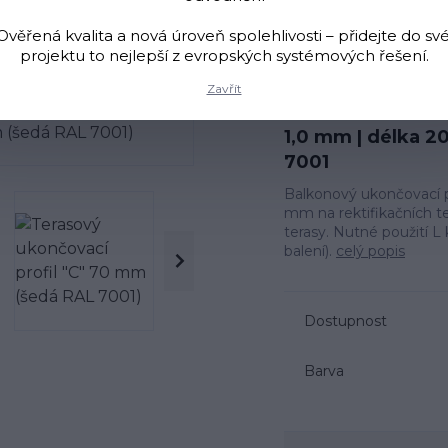
7001)
 Ověřená kvalita a nová úroveň spolehlivosti – přidejte do sv
projektu to nejlepší z evropských systémových řešení.
Zavřít
Terasová lišta z 
1,0 mm | délka 2
7001
Balkonový ukončovací p
mm na rektifikačních te
terasy. Nutné použití L k
balení).
celý popis
Dostupnost
Barva