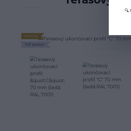
🔍
Novinka
TOP produkt