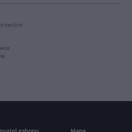
ch terčích
rukce
asy
ovatel eshopu
Mapa