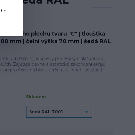
ého
hliníkového plechu tvaru "C" | tloušťka
000 mm | čelní výška 70 mm | šedá RAL
rofil C (70 mm) je určený pro terasy s dlažbou 20
rčích. Zajišťuje pevné a estetické zakončení okrajů
lipu pro fixaci na hlavu terče (L klip není součástí
Skladem