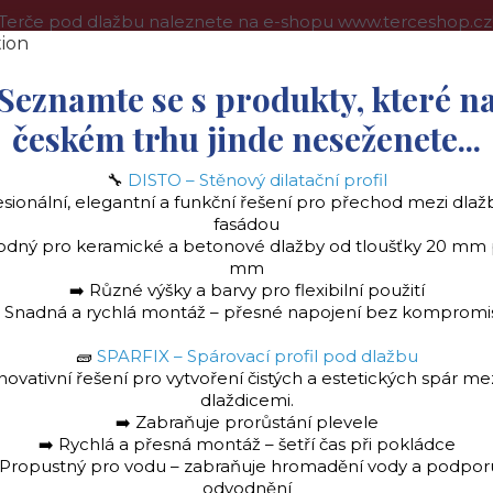
Terče pod dlažbu naleznete na e-shopu www.terceshop.cz
oprava a platba
Kontakt
Obchodní podmínky
Více
Seznamte se s produkty, které n
českém trhu jinde neseženete...
🔧
DISTO – Stěnový dilatační profil
Hledat
esionální, elegantní a funkční řešení pro přechod mezi dlaž
fasádou
odný pro keramické a betonové dlažby od tloušťky 20 mm
mm
➡️ Různé výšky a barvy pro flexibilní použití
️ Snadná a rychlá montáž – přesné napojení bez kompromi
la
Stěnový dilatační profil "DISTO" Ukončovac
🧱
SPARFIX – Spárovací profil pod dlažbu
novativní řešení pro vytvoření čistých a estetických spár me
dlaždicemi.
➡️ Zabraňuje prorůstání plevele
y na terče
Terasové profily "C" k terčům
Terasový ukončovací profil "C"
➡️ Rychlá a přesná montáž – šetří čas při pokládce
 Propustný pro vodu – zabraňuje hromadění vody a podpor
ončovací profil "C" 70 
odvodnění