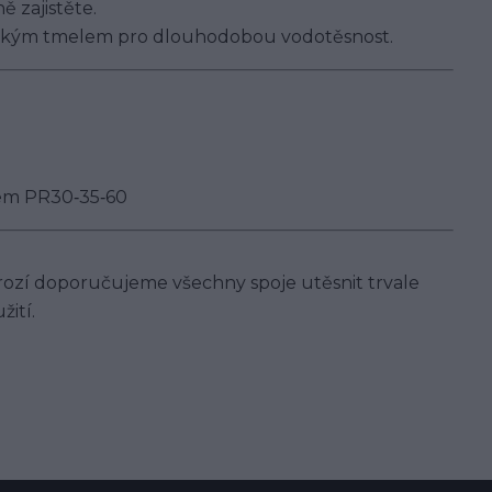
 zajistěte.
tickým tmelem pro dlouhodobou vodotěsnost.
mem PR30‑35‑60
rozí doporučujeme všechny spoje utěsnit trvale
ití.