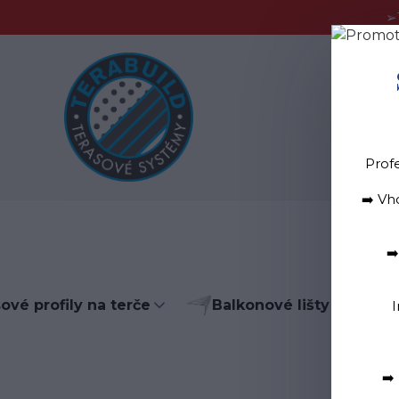
➢
Blog
D
Prof
➡️ Vh
➡
ové profily na terče
Balkonové lišty do lepid
I
➡️