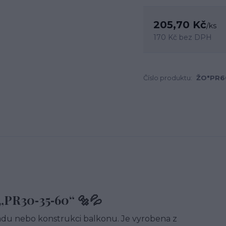
205,70 Kč
/
ks
170 Kč
bez DPH
Číslo produktu:
ŽO"PR6
„PR30‑35‑60“ 🔩💦
ádu nebo konstrukci balkonu. Je vyrobena z