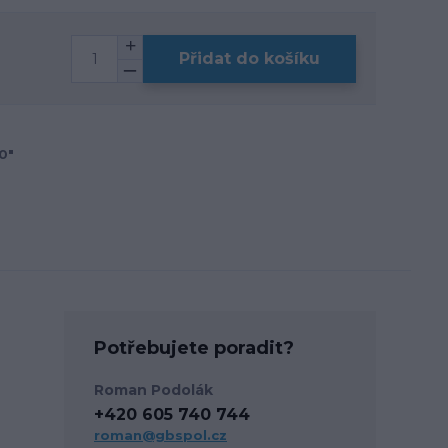
Přidat do košíku
0"
Potřebujete poradit?
Roman Podolák
+420 605 740 744
roman@gbspol.cz