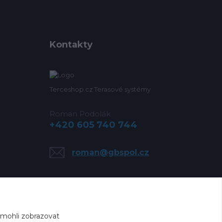
Kontakty
Terceshop.cz Terasové systémy
Roman Podolák
+420 605 740 744
roman@gbspol.cz
 mohli zobrazovat