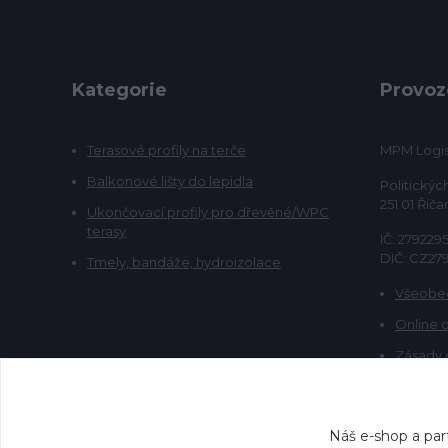
Kategorie
Provoz
Terasové profily na terče
MPM Logist
Balkonové lišty do lepidla
Politickýc
251 01 Říča
Ukončovací profily pro dřevěné/WPC
terasy
IČ: 279229
DIČ: CZ27
Tmely, bandáže, hydroizolace
Všeobe
Online 
Zásady 
Náš e-shop a par