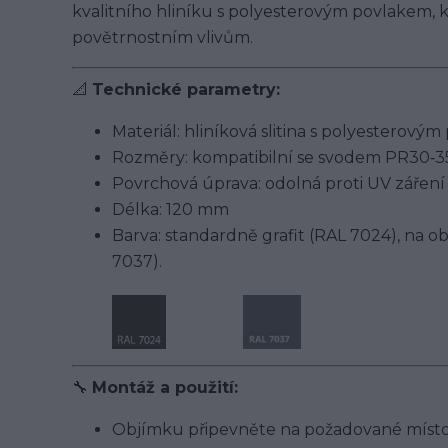
kvalitního hliníku s polyesterovým povlakem, k
povětrnostním vlivům.
📐
Technické parametry:
Materiál: hliníková slitina s polyesterový
Rozměry: kompatibilní se svodem PR30‑3
Povrchová úprava: odolná proti UV záření 
Délka: 120 mm
Barva: standardně grafit (RAL 7024), na 
7037).
🔧
Montáž a použití:
Objímku připevněte na požadované místo