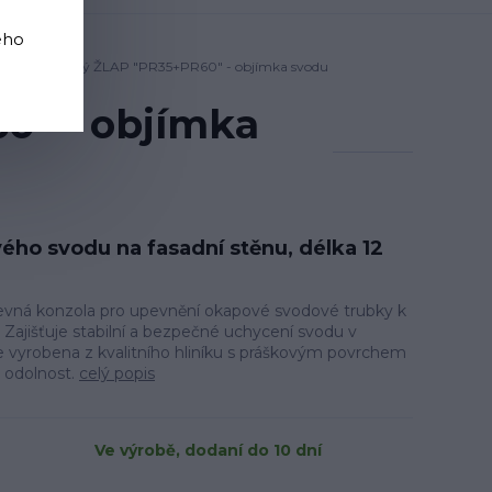
ého
nový okapový ŽLAP "PR35+PR60" - objímka svodu
0" - objímka
ého svodu na fasadní stěnu, délka 12
evná konzola pro upevnění okapové svodové trubky k
 Zajišťuje stabilní a bezpečné uchycení svodu v
vyrobena z kvalitního hliníku s práškovým povrchem
a odolnost.
celý popis
Ve výrobě, dodaní do 10 dní