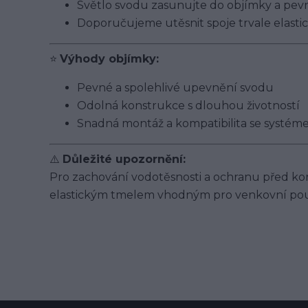
Světlo svodu zasunujte do objímky a pevně
Doporučujeme utěsnit spoje trvale elas
⭐
Výhody objímky:
Pevné a spolehlivé upevnění svodu
Odolná konstrukce s dlouhou životností
Snadná montáž a kompatibilita se systé
⚠️
Důležité upozornění:
Pro zachování vodotěsnosti a ochranu před ko
elastickým tmelem vhodným pro venkovní použ