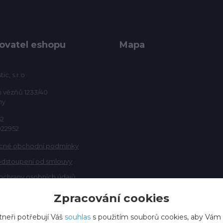
ovatel eshopu
Mapa
ic, s.r.o
h vězňů 1233/40
ny
52
922952
cné obchodní podmínky
odstoupení od smlouvy
ochrany osobních údajů
Zpracování cookies
tneři potřebují Váš
souhlas
s použitím souborů cookies, aby Vám