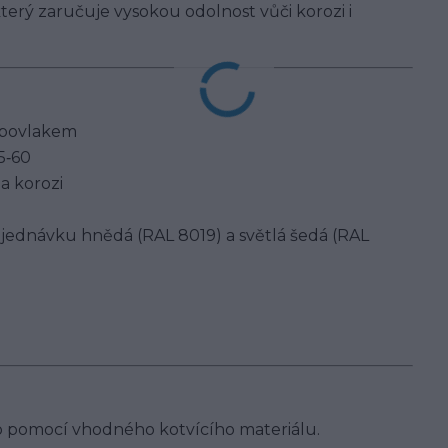
terý zaručuje vysokou odolnost vůči korozi i
m povlakem
5‑60
a korozi
objednávku hnědá (RAL 8019) a světlá šedá (RAL
 pomocí vhodného kotvícího materiálu.