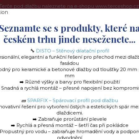
Terče pod dlažbu naleznete na e-shopu www.terceshop.cz
oprava a platba
Kontakt
Obchodní podmínky
Více
Seznamte se s produkty, které n
českém trhu jinde neseženete...
🔧
DISTO – Stěnový dilatační profil
Hledat
esionální, elegantní a funkční řešení pro přechod mezi dlaž
fasádou
odný pro keramické a betonové dlažby od tloušťky 20 mm
mm
➡️ Různé výšky a barvy pro flexibilní použití
️ Snadná a rychlá montáž – přesné napojení bez kompromi
🧱
SPARFIX – Spárovací profil pod dlažbu
la
Stěnový dilatační profil "DISTO" Ukončovac
novativní řešení pro vytvoření čistých a estetických spár me
dlaždicemi.
➡️ Zabraňuje prorůstání plevele
➡️ Rychlá a přesná montáž – šetří čas při pokládce
 Propustný pro vodu – zabraňuje hromadění vody a podpor
odvodnění