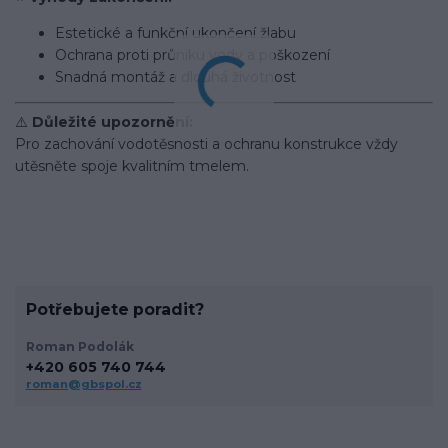
Estetické a funkční ukončení žlabu
Ochrana proti průniku vody a poškození
Snadná montáž a dlouhá životnost
⚠️
Důležité upozornění:
Pro zachování vodotěsnosti a ochranu konstrukce vždy
utěsněte spoje kvalitním tmelem.
Potřebujete poradit?
Roman Podolák
+420 605 740 744
roman@gbspol.cz