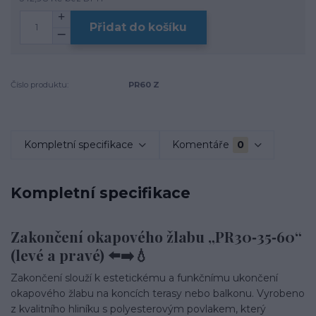
Přidat do košíku
Číslo produktu:
PR60 Z
Kompletní specifikace
Komentáře
0
Kompletní specifikace
Zakončení okapového žlabu „PR30‑35‑60“
(levé a pravé) ⬅️➡️💧
Zakončení slouží k estetickému a funkčnímu ukončení
okapového žlabu na koncích terasy nebo balkonu. Vyrobeno
z kvalitního hliníku s polyesterovým povlakem, který