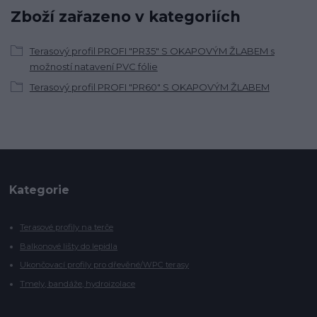
Zboží zařazeno v kategoriích
Terasový profil PROFI "PR35" S OKAPOVÝM ŽLABEM s
možností natavení PVC fólie
Terasový profil PROFI "PR60" S OKAPOVÝM ŽLABEM
Kategorie
Terasové profily na terče
Balkonové lišty do lepidla
Ukončovací profily pro dřevěné/WPC terasy
Tmely, bandáže, hydroizolace