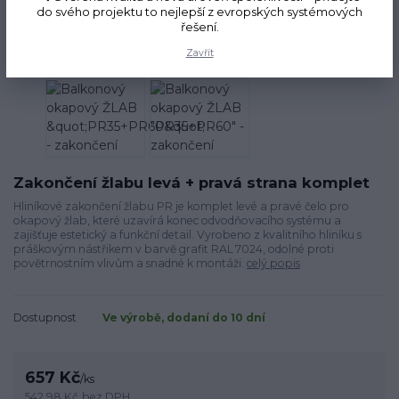
do svého projektu to nejlepší z evropských systémových
řešení.
Novinka
Zavřít
Zakončení žlabu levá + pravá strana komplet
Hliníkové zakončení žlabu PR je komplet levé a pravé čelo pro
okapový žlab, které uzavírá konec odvodňovacího systému a
zajišťuje estetický a funkční detail. Vyrobeno z kvalitního hliníku s
práškovým nástřikem v barvě grafit RAL 7024, odolné proti
povětrnostním vlivům a snadné k montáži.
celý popis
Dostupnost
Ve výrobě, dodaní do 10 dní
657 Kč
/
ks
542,98 Kč
bez DPH