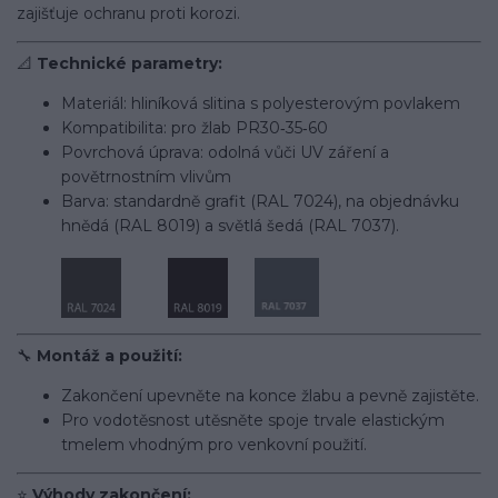
zajišťuje ochranu proti korozi.
📐
Technické parametry:
Materiál: hliníková slitina s polyesterovým povlakem
Kompatibilita: pro žlab PR30‑35‑60
Povrchová úprava: odolná vůči UV záření a
povětrnostním vlivům
Barva: standardně grafit (RAL 7024), na objednávku
hnědá (RAL 8019) a světlá šedá (RAL 7037).
🔧
Montáž a použití:
Zakončení upevněte na konce žlabu a pevně zajistěte.
Pro vodotěsnost utěsněte spoje trvale elastickým
tmelem vhodným pro venkovní použití.
⭐
Výhody zakončení: