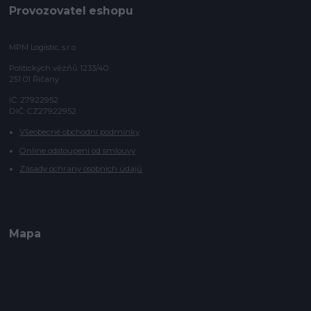
Provozovatel eshopu
MPM Logistic, s.r.o
Politických vězňů 1233/40
251 01 Říčany
IČ: 27922952
DIČ: CZ27922952
Všeobecné obchodní podmínky
Online odstoupení od smlouvy
Zásady ochrany osobních údajů
Mapa