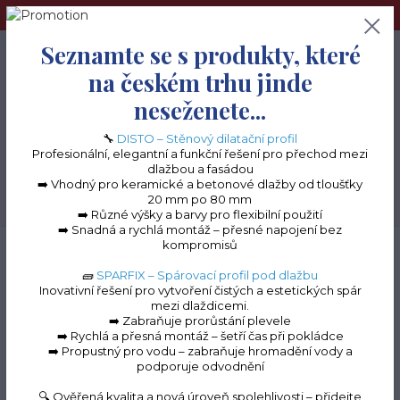
➢Terče pod dlažbu naleznete na e-shopu www.terceshop.cz!➢
Seznamte se s produkty, které
0
ks
+420 605 740 744
0 Kč
na českém trhu jinde
neseženete...
Menu
🔧
DISTO – Stěnový dilatační profil
Profesionální, elegantní a funkční řešení pro přechod mezi
dlažbou a fasádou
➡️ Vhodný pro keramické a betonové dlažby od tloušťky
20 mm po 80 mm
Hledat
➡️ Různé výšky a barvy pro flexibilní použití
➡️ Snadná a rychlá montáž – přesné napojení bez
kompromisů
Úvod
Terasové profily na terče
Terasový profil PROFI "PR60" S OKAPOVÝM
ŽLABEM
Balkonový okapový ŽLAB "PR35+PR60" - zakončení
🧱
SPARFIX – Spárovací profil pod dlažbu
Inovativní řešení pro vytvoření čistých a estetických spár
Balkonový okapový
mezi dlaždicemi.
➡️ Zabraňuje prorůstání plevele
ŽLAB "PR35+PR60" -
➡️ Rychlá a přesná montáž – šetří čas při pokládce
➡️ Propustný pro vodu – zabraňuje hromadění vody a
zakončení
podporuje odvodnění
🔍 Ověřená kvalita a nová úroveň spolehlivosti – přidejte