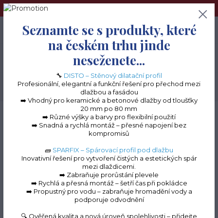
➢Terče pod dlažbu naleznete na e-shopu www.terceshop.cz!➢
Seznamte se s produkty, které
0
ks
+420 605 740 744
0 Kč
na českém trhu jinde
neseženete...
Menu
🔧
DISTO – Stěnový dilatační profil
Profesionální, elegantní a funkční řešení pro přechod mezi
Hledat
dlažbou a fasádou
➡️ Vhodný pro keramické a betonové dlažby od tloušťky
20 mm po 80 mm
Úvod
Balkonové lišty do lepidla
Balkonová lišta MINI
Balkonová lišta
➡️ Různé výšky a barvy pro flexibilní použití
MINI - 2500 mm (hnědá RAL 8028)
➡️ Snadná a rychlá montáž – přesné napojení bez
kompromisů
Balkonová lišta MINI -
🧱
SPARFIX – Spárovací profil pod dlažbu
2500 mm (hnědá RAL
Inovativní řešení pro vytvoření čistých a estetických spár
mezi dlaždicemi.
8028)
➡️ Zabraňuje prorůstání plevele
➡️ Rychlá a přesná montáž – šetří čas při pokládce
➡️ Propustný pro vodu – zabraňuje hromadění vody a
podporuje odvodnění
Novinka
🔍 Ověřená kvalita a nová úroveň spolehlivosti – přidejte