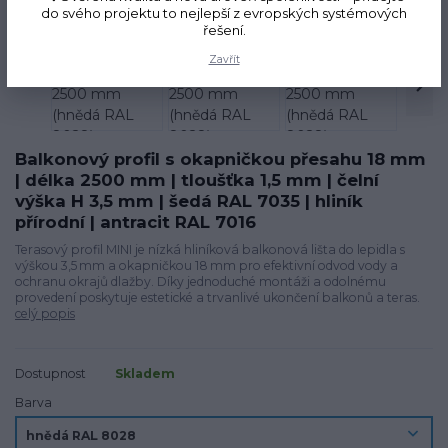
do svého projektu to nejlepší z evropských systémových
řešení.
Zavřít
Balkonový profil s okapničkou přesahu 18 mm
| délka 2500 mm | tloušťka 1,5 mm | čelní
výška H 3,5 mm | šedá RAL 7035 | hliník
přírodní | antracit RAL 7016
Terasový profil MINI je nízká hliníková balkonová lišta do lepidla s
výškou 3,5 mm a okapničkou 18 mm pro efektivní odvod vody a
ochranu okrajů dlažby. Díky jednoduché montáži a odolnému
provedení poskytuje estetické a trvanlivé ukončení balkonů a teras.
celý popis
Dostupnost
Skladem
Barva