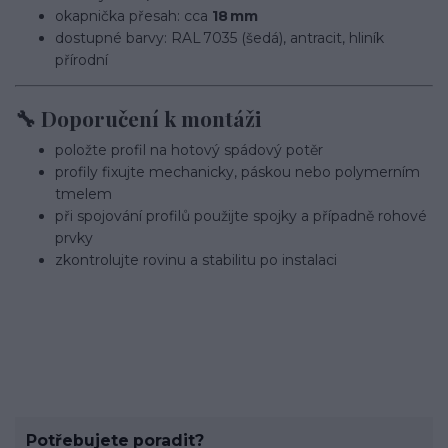
okapnička přesah: cca
18 mm
dostupné barvy: RAL 7035 (šedá), antracit, hliník
přírodní
🔧 Doporučení k montáži
položte profil na hotový spádový potěr
profily fixujte mechanicky, páskou nebo polymerním
tmelem
při spojování profilů použijte spojky a případně rohové
prvky
zkontrolujte rovinu a stabilitu po instalaci
Potřebujete poradit?