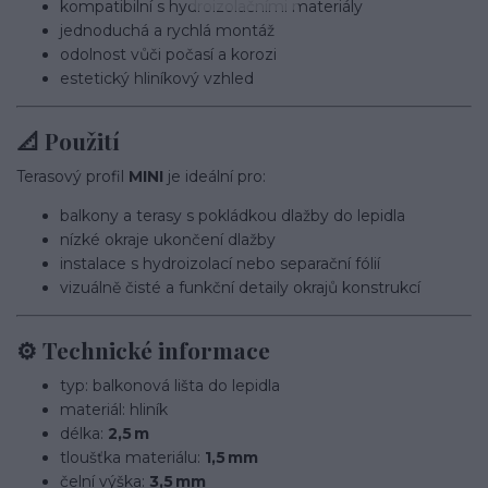
kompatibilní s hydroizolačními materiály
jednoduchá a rychlá montáž
odolnost vůči počasí a korozi
estetický hliníkový vzhled
📐 Použití
Terasový profil
MINI
je ideální pro:
balkony a terasy s pokládkou dlažby do lepidla
nízké okraje ukončení dlažby
instalace s hydroizolací nebo separační fólií
vizuálně čisté a funkční detaily okrajů konstrukcí
⚙️ Technické informace
typ: balkonová lišta do lepidla
materiál: hliník
délka:
2,5 m
tloušťka materiálu:
1,5 mm
čelní výška:
3,5 mm