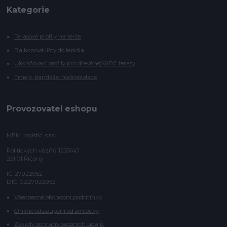
Kategorie
Terasové profily na terče
Balkonové lišty do lepidla
Ukončovací profily pro dřevěné/WPC terasy
Tmely, bandáže, hydroizolace
Provozovatel eshopu
MPM Logistic, s.r.o
Politických vězňů 1233/40
251 01 Říčany
IČ: 27922952
DIČ: CZ27922952
Všeobecné obchodní podmínky
Online odstoupení od smlouvy
Zásady ochrany osobních údajů