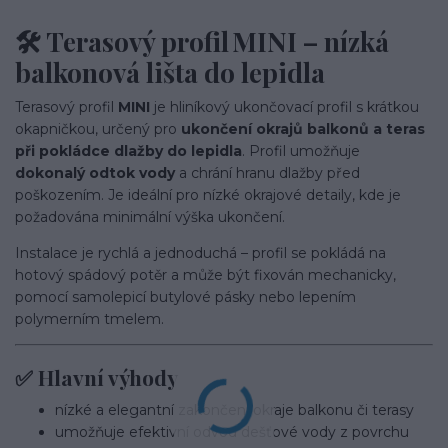
🛠️ Terasový profil MINI – nízká
balkonová lišta do lepidla
Terasový profil
MINI
je hliníkový ukončovací profil s krátkou
okapničkou, určený pro
ukončení okrajů balkonů a teras
při pokládce dlažby do lepidla
. Profil umožňuje
dokonalý odtok vody
a chrání hranu dlažby před
poškozením. Je ideální pro nízké okrajové detaily, kde je
požadována minimální výška ukončení.
Instalace je rychlá a jednoduchá – profil se pokládá na
hotový spádový potěr a může být fixován mechanicky,
pomocí samolepicí butylové pásky nebo lepením
polymerním tmelem.
✅ Hlavní výhody
nízké a elegantní zakončení okraje balkonu či terasy
umožňuje efektivní odvod dešťové vody z povrchu