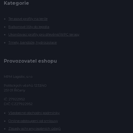
Kategorie
Terasové profily na terče
Balkonové lišty do lepidla
Ukončovací profily pro dřevěné/WPC terasy
Tmely, bandáže, hydroizolace
Provozovatel eshopu
MPM Logistic, s.r.o
Politických vězňů 1233/40
251 01 Říčany
IČ: 27922952
DIČ: CZ27922952
Všeobecné obchodní podmínky
Online odstoupení od smlouvy
Zásady ochrany osobních údajů