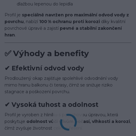
dlažbou lepenou do lepidla
Profil je
speciálně navržen pro maximální odvod vody z
povrchu
, nabízí
100 % ochranu proti korozi
díky kvalitní
povrchové úpravě a zajistí
pevné a stabilní zakončení
hran
.
✅
Výhody a benefity
✔
Efektivní odvod vody
Prodloužený okap zajišťuje spolehlivé odvodnění vody
mimo hranu balkonu či terasy, čímž se snižuje riziko
stagnace a poškození povrchu.
✔
Vysoká tuhost a odolnost
Profil je vyroben z hliníku s povrchovou úpravou, která
poskytuje
odolnost vůči vlivům počasí, vlhkosti a korozi
,
čímž zvyšuje životnost celého řešení.