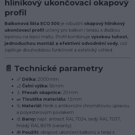
hliníkový ukončovací okapový
profil
Balkonová lišta ECO 300
je robustní
okapový hliníkový
ukončovací profil
určený pro balkon i terasu s dlažbou
lepenou na lepicí maltu. Profil kombinuje
vysokou tuhost,
jednoduchou montáž a efektivní odvodnění vody
, což
zajišťuje dlouhodobou funkčnost a estetický vzhled.
📄
Technické parametry
📏
Délka:
2000 mm
📐
Čelní výška:
56 mm
💧
Přesah okapnice:
20 mm
🧱
Tloušťka materiálu:
1,5 mm
🔩
Materiál:
hliník s antikorozní chromátovou úpravou
a polyesterovým povlakem
🎨
Barvy:
např. antracit RAL 7024, šedý RAL 7037,
hnědý RAL 8019 (varianty)
🧰
Použití:
okrajové ukončení balkonů a teras s