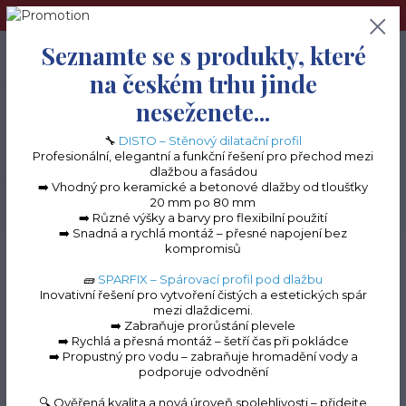
➢Terče pod dlažbu naleznete na e-shopu www.terceshop.cz!➢
Seznamte se s produkty, které
0
ks
+420 605 740 744
0 Kč
na českém trhu jinde
neseženete...
Menu
🔧
DISTO – Stěnový dilatační profil
Profesionální, elegantní a funkční řešení pro přechod mezi
dlažbou a fasádou
➡️ Vhodný pro keramické a betonové dlažby od tloušťky
20 mm po 80 mm
Hledat
➡️ Různé výšky a barvy pro flexibilní použití
➡️ Snadná a rychlá montáž – přesné napojení bez
kompromisů
Úvod
Balkonové lišty do lepidla
Balkonová lišta ECO 300
Balkonová lišta
ECO 300 (Antracit RAL 7024)
🧱
SPARFIX – Spárovací profil pod dlažbu
Inovativní řešení pro vytvoření čistých a estetických spár
Balkonová lišta ECO 300
mezi dlaždicemi.
➡️ Zabraňuje prorůstání plevele
(Antracit RAL 7024)
➡️ Rychlá a přesná montáž – šetří čas při pokládce
➡️ Propustný pro vodu – zabraňuje hromadění vody a
podporuje odvodnění
🔍 Ověřená kvalita a nová úroveň spolehlivosti – přidejte