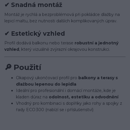
✔
Snadná montáž
Montáž je rychlá a bezproblémová při pokládce dlažby na
lepicí maltu, bez nutnosti dalších komplikovaných úprav.
✔
Estetický vzhled
Profil dodává balkonu nebo terase
robustní a jednotný
vzhled
, který vizuálně zvýrazní okrajovou konstrukci.
🔎
Použití
Okapový ukončovací profil pro
balkony a terasy s
dlažbou lepenou do lepidla
Ideální pro profesionální i domácí montáže, kde je
kladen důraz na
odolnost, estetiku a odvodnění
Vhodný pro kombinaci s doplňky jako rohy a spojky z
řady ECO 300 (nabízí se i příslušenství)