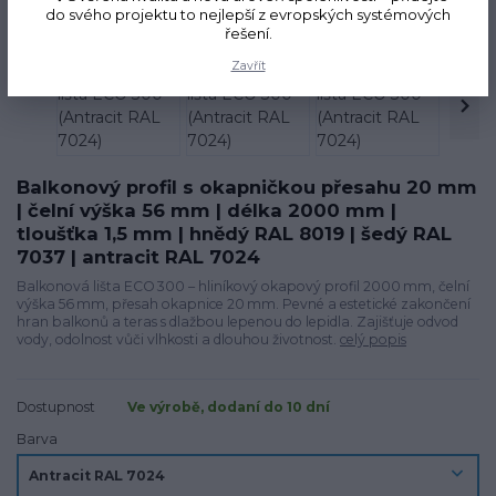
Novinka
do svého projektu to nejlepší z evropských systémových
řešení.
Zavřít
Balkonový profil s okapničkou přesahu 20 mm
| čelní výška 56 mm | délka 2000 mm |
tloušťka 1,5 mm | hnědý RAL 8019 | šedý RAL
7037 | antracit RAL 7024
Balkonová lišta ECO 300 – hliníkový okapový profil 2000 mm, čelní
výška 56 mm, přesah okapnice 20 mm. Pevné a estetické zakončení
hran balkonů a teras s dlažbou lepenou do lepidla. Zajišťuje odvod
vody, odolnost vůči vlhkosti a dlouhou životnost.
celý popis
Dostupnost
Ve výrobě, dodaní do 10 dní
Barva