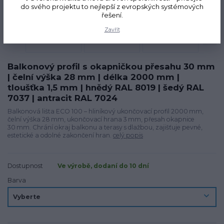
do svého projektu to nejlepší z evropských systémových
řešení.
Zavřít
Balkonový profil s okapničkou přesahu 30 mm
| čelní výška 28 mm | délka 2000 mm |
tloušťka 1,5 mm | hnědý RAL 8019 | šedý RAL
7037 | antracit RAL 7024
Balkonová lišta ECO 100 – hliníkový ukončovací profil 2000 mm,
čelní výška 28 mm, ukončovací hrana 3 mm, přesah okapnice
30 mm. Chrání okraj balkonu a terasy s dlažbou, zajišťuje pevné,
estetické a odolné zakončení hran.
celý popis
Dostupnost
Ve výrobě, dodaní do 10 dní
Barva