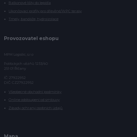
Balkonové lišty do lepidla
Ukončovací profily pro dřevěné/WPC terasy
Tmely, bandáže, hydroizolace
Provozovatel eshopu
MPM Logistic, s.r.o
Politických vězňů 1233/40
251 01 Říčany
IČ: 27922952
DIČ: CZ27922952
Všeobecné obchodní podmínky
Online odstoupení od smlouvy
Zásady ochrany osobních údajů
Mapa