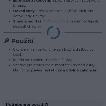
Estetické zakončení:
hladký a čistý vzhled balkonu
či terasy
Odvod vody:
přesah okapnice zajišťuje efektivní
odtok vody z okraje
Snadná montáž:
rychlé a přesné osazení do lepidla
bez dalších úprav
🔎
Použití
Ukončení hran balkonů, teras a lodžií s dlažbou do
lepidla
Ideální pro moderní i klasické fasády
Vhodné pro profesionální montáže i domácí kutily,
kteří chtějí
pevné, estetické a odolné zakončení
Potřebujete poradit?