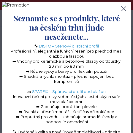
➢Terče pod dlažbu naleznete na e-shopu www.terceshop.cz!➢
Seznamte se s produkty, které
0
ks
+420 605 740 744
0 Kč
na českém trhu jinde
neseženete...
Menu
🔧
DISTO – Stěnový dilatační profil
Profesionální, elegantní a funkční řešení pro přechod mezi
dlažbou a fasádou
➡️ Vhodný pro keramické a betonové dlažby od tloušťky
20 mm po 80 mm
Hledat
➡️ Různé výšky a barvy pro flexibilní použití
➡️ Snadná a rychlá montáž – přesné napojení bez
kompromisů
Úvod
Balkonové lišty do lepidla
Balkonová lišta ECO 100
Balkonová lišta
ECO 100
🧱
SPARFIX – Spárovací profil pod dlažbu
Inovativní řešení pro vytvoření čistých a estetických spár
Balkonová lišta ECO 100
mezi dlaždicemi.
➡️ Zabraňuje prorůstání plevele
➡️ Rychlá a přesná montáž – šetří čas při pokládce
➡️ Propustný pro vodu – zabraňuje hromadění vody a
podporuje odvodnění
Novinka
🔍 Ověřená kvalita a nová úroveň spolehlivosti – přidejte