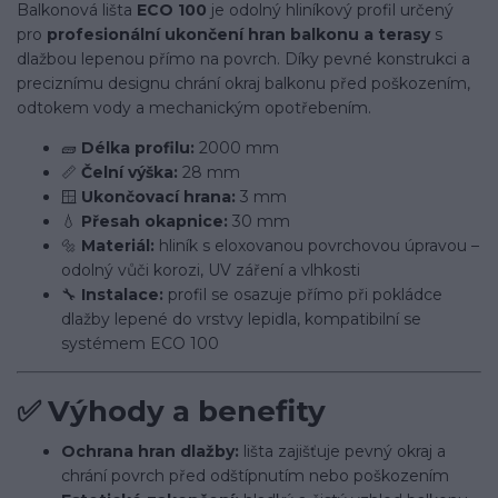
Balkonová lišta
ECO 100
je odolný hliníkový profil určený
pro
profesionální ukončení hran balkonu a terasy
s
dlažbou lepenou přímo na povrch. Díky pevné konstrukci a
preciznímu designu chrání okraj balkonu před poškozením,
odtokem vody a mechanickým opotřebením.
🧱
Délka profilu:
2000 mm
📏
Čelní výška:
28 mm
🪟
Ukončovací hrana:
3 mm
💧
Přesah okapnice:
30 mm
🔩
Materiál:
hliník s eloxovanou povrchovou úpravou –
odolný vůči korozi, UV záření a vlhkosti
🔧
Instalace:
profil se osazuje přímo při pokládce
dlažby lepené do vrstvy lepidla, kompatibilní se
systémem ECO 100
✅
Výhody a benefity
Ochrana hran dlažby:
lišta zajišťuje pevný okraj a
chrání povrch před odštípnutím nebo poškozením