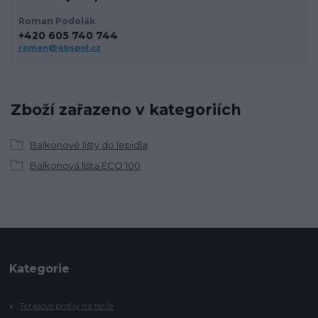
Roman Podolák
+420 605 740 744
roman@gbspol.cz
Zboží zařazeno v kategoriích
Balkonové lišty do lepidla
Balkonová lišta ECO 100
Kategorie
Terasové profily na terče