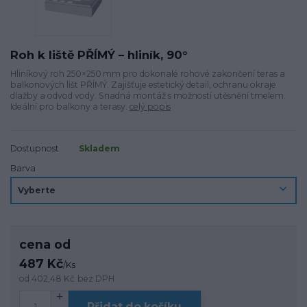
Roh k liště PŘÍMÝ – hliník, 90°
Hliníkový roh 250×250 mm pro dokonalé rohové zakončení teras a
balkonových lišt PŘÍMÝ. Zajišťuje estetický detail, ochranu okraje
dlažby a odvod vody. Snadná montáž s možností utěsnění tmelem.
Ideální pro balkony a terasy.
celý popis
Dostupnost
Skladem
Barva
cena od
487 Kč
/
Ks
od
402,48 Kč
bez DPH
Přidat do košíku