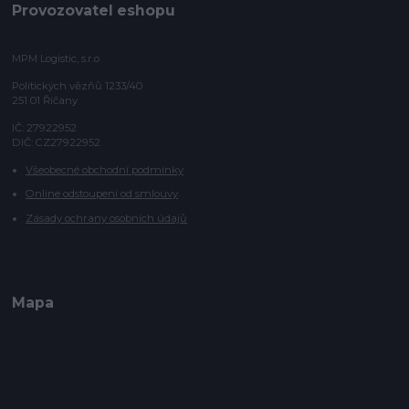
Provozovatel eshopu
MPM Logistic, s.r.o
Politických vězňů 1233/40
251 01 Říčany
IČ: 27922952
DIČ: CZ27922952
Všeobecné obchodní podmínky
Online odstoupení od smlouvy
Zásady ochrany osobních údajů
Mapa