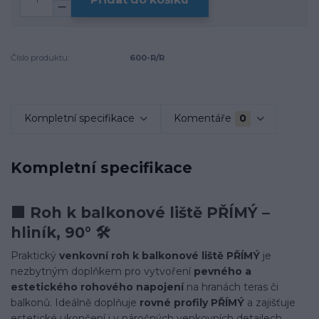
Číslo produktu:
600-R/R
Kompletní specifikace
Komentáře
0
Kompletní specifikace
🟩 Roh k balkonové liště PŘÍMÝ –
hliník, 90° 🛠️
Praktický
venkovní roh k balkonové liště PŘÍMÝ
je
nezbytným doplňkem pro vytvoření
pevného a
estetického rohového napojení
na hranách teras či
balkonů. Ideálně doplňuje
rovné profily PŘÍMÝ
a zajišťuje
estetické ukončení i v náročných venkovních detailech.