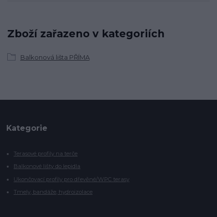
Zboží zařazeno v kategoriích
Balkonová lišta PŘÍMA
Kategorie
Terasové profily na terče
Balkonové lišty do lepidla
Ukončovací profily pro dřevěné/WPC terasy
Tmely, bandáže, hydroizolace