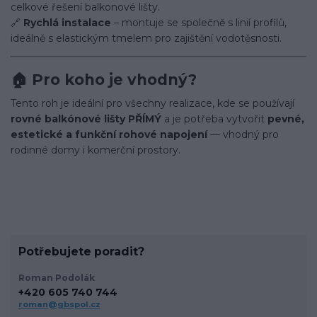
celkové řešení balkonové lišty.
🔗
Rychlá instalace
– montuje se společně s linií profilů,
ideálně s elastickým tmelem pro zajištění vodotěsnosti.
🏠 Pro koho je vhodný?
Tento roh je ideální pro všechny realizace, kde se používají
rovné balkónové lišty PŘÍMÝ
a je potřeba vytvořit
pevné,
estetické a funkční rohové napojení
— vhodný pro
rodinné domy i komerční prostory.
Potřebujete poradit?
Roman Podolák
+420 605 740 744
roman@gbspol.cz