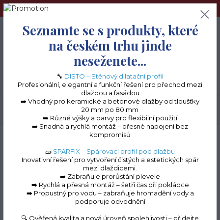
➢Terče pod dlažbu naleznete na e-shopu www.terceshop.cz!➢
Seznamte se s produkty, které
0
ks
+420 605 740 744
0 Kč
na českém trhu jinde
neseženete...
Menu
🔧
DISTO – Stěnový dilatační profil
Profesionální, elegantní a funkční řešení pro přechod mezi
dlažbou a fasádou
➡️ Vhodný pro keramické a betonové dlažby od tloušťky
20 mm po 80 mm
Hledat
➡️ Různé výšky a barvy pro flexibilní použití
➡️ Snadná a rychlá montáž – přesné napojení bez
kompromisů
Úvod
Balkonové lišty do lepidla
Balkonová lišta PŘÍMA
Roh k balkonové
liště PŘÍMÝ
🧱
SPARFIX – Spárovací profil pod dlažbu
Inovativní řešení pro vytvoření čistých a estetických spár
Roh k balkonové liště
mezi dlaždicemi.
➡️ Zabraňuje prorůstání plevele
PŘÍMÝ
➡️ Rychlá a přesná montáž – šetří čas při pokládce
➡️ Propustný pro vodu – zabraňuje hromadění vody a
podporuje odvodnění
🔍 Ověřená kvalita a nová úroveň spolehlivosti – přidejte