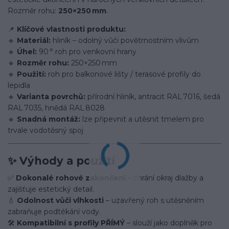
Rozměr rohu:
250×250 mm
.
📌
Klíčové vlastnosti produktu:
🔹
Materiál:
hliník – odolný vůči povětrnostním vlivům
🔹
Úhel:
90 ° roh pro venkovní hrany
🔹
Rozměr rohu:
250×250 mm
🔹
Použití:
roh pro balkonové lišty / terasové profily do
lepidla
🔹
Varianta povrchů:
přírodní hliník, antracit RAL 7016, šedá
RAL 7035, hnědá RAL 8028
🔹
Snadná montáž:
lze připevnit a utěsnit tmelem pro
trvale vodotěsný spoj
✨ Výhody a použití
✅
Dokonalé rohové zakončení
– chrání okraj dlažby a
zajišťuje estetický detail.
💧
Odolnost vůči vlhkosti
– uzavřený roh s utěsněním
zabraňuje podtékání vody.
🛠️
Kompatibilní s profily PŘÍMÝ
– slouží jako doplněk pro